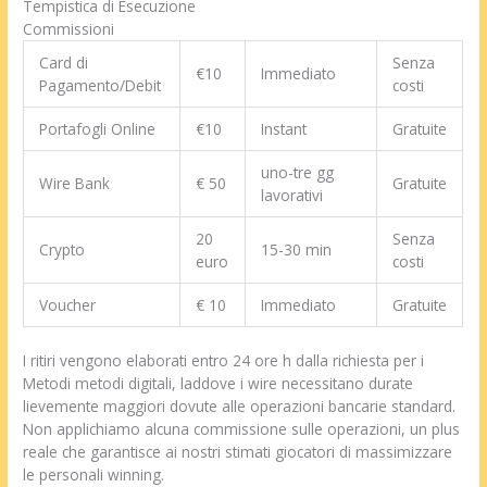
Tempistica di Esecuzione
Commissioni
Card di
Senza
€10
Immediato
Pagamento/Debit
costi
Portafogli Online
€10
Instant
Gratuite
uno-tre gg
Wire Bank
€ 50
Gratuite
lavorativi
20
Senza
Crypto
15-30 min
euro
costi
Voucher
€ 10
Immediato
Gratuite
I ritiri vengono elaborati entro 24 ore h dalla richiesta per i
Metodi metodi digitali, laddove i wire necessitano durate
lievemente maggiori dovute alle operazioni bancarie standard.
Non applichiamo alcuna commissione sulle operazioni, un plus
reale che garantisce ai nostri stimati giocatori di massimizzare
le personali winning.