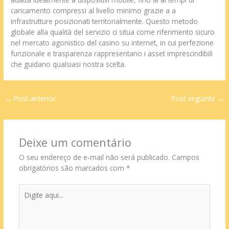
caricamento compressi al livello minimo grazie a a
infrastrutture posizionati territorialmente. Questo metodo
globale alla qualità del servizio ci situa come riferimento sicuro
nel mercato agonistico del casino su internet, in cui perfezione
funzionale e trasparenza rappresentano i asset imprescindibili
che guidano qualsiasi nostra scelta.
←
Post anterior
Post seguinte
→
Deixe um comentário
O seu endereço de e-mail não será publicado.
Campos
obrigatórios são marcados com
*
Digite
aqui...