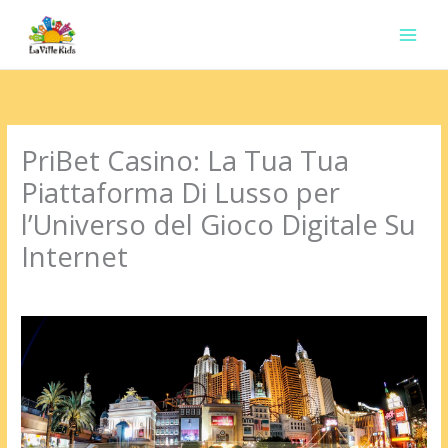
Ir
para
o
conteúdo
PriBet Casino: La Tua Tua
Piattaforma Di Lusso per
l’Universo del Gioco Digitale Su
Internet
Deixe um comentário
/
Uncategorized
/ Por
contato.marciorads