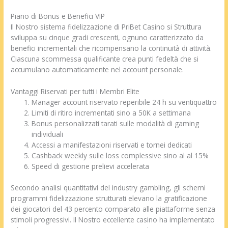
Piano di Bonus e Benefici VIP
Il Nostro sistema fidelizzazione di PriBet Casino si Struttura
sviluppa su cinque gradi crescenti, ognuno caratterizzato da
benefici incrementali che ricompensano la continuità di attività.
Ciascuna scommessa qualificante crea punti fedeltà che si
accumulano automaticamente nel account personale.
Vantaggi Riservati per tutti i Membri Elite
Manager account riservato reperibile 24 h su ventiquattro
Limiti di ritiro incrementati sino a 50K a settimana
Bonus personalizzati tarati sulle modalità di gaming
individuali
Accessi a manifestazioni riservati e tornei dedicati
Cashback weekly sulle loss complessive sino al al 15%
Speed di gestione prelievi accelerata
Secondo analisi quantitativi del industry gambling, gli schemi
programmi fidelizzazione strutturati elevano la gratificazione
dei giocatori del 43 percento comparato alle piattaforme senza
stimoli progressivi. Il Nostro eccellente casino ha implementato