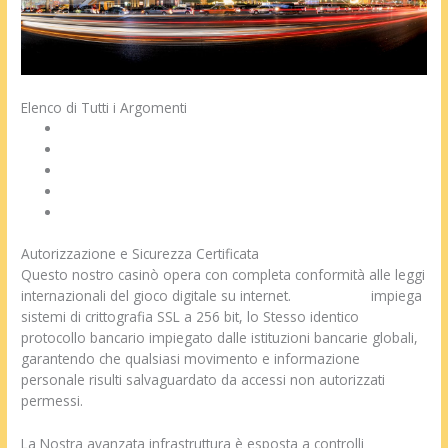
Elenco di Tutti i Argomenti
Licenza e Sicurezza Verificata
L’Eccezionale Completo Catalogo di Giochi Esclusivi
Opzioni di Pagamento e Cashout
Piano di Premi e Benefici Esclusivi
Supporto Utenti Dedicato
Autorizzazione e Sicurezza Certificata
Questo nostro casinò opera con completa conformità alle leggi
internazionali del gioco digitale su internet.
PriBet login
impiega
sistemi di crittografia SSL a 256 bit, lo Stesso identico
protocollo bancario impiegato dalle istituzioni bancarie globali,
garantendo che qualsiasi movimento e informazione
personale risulti salvaguardato da accessi non autorizzati
permessi.
La Nostra avanzata infrastruttura è esposta a controlli