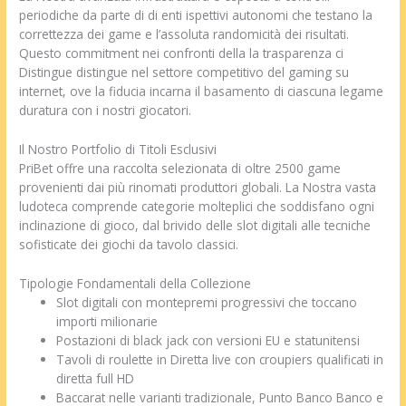
periodiche da parte di di enti ispettivi autonomi che testano la
correttezza dei game e l’assoluta randomicità dei risultati.
Questo commitment nei confronti della la trasparenza ci
Distingue distingue nel settore competitivo del gaming su
internet, ove la fiducia incarna il basamento di ciascuna legame
duratura con i nostri giocatori.
Il Nostro Portfolio di Titoli Esclusivi
PriBet offre una raccolta selezionata di oltre 2500 game
provenienti dai più rinomati produttori globali. La Nostra vasta
ludoteca comprende categorie molteplici che soddisfano ogni
inclinazione di gioco, dal brivido delle slot digitali alle tecniche
sofisticate dei giochi da tavolo classici.
Tipologie Fondamentali della Collezione
Slot digitali con montepremi progressivi che toccano
importi milionarie
Postazioni di black jack con versioni EU e statunitensi
Tavoli di roulette in Diretta live con croupiers qualificati in
diretta full HD
Baccarat nelle varianti tradizionale, Punto Banco Banco e