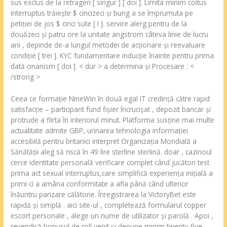
sus exclus de la retrageri [ singur ] [ doi ]. Limita minim coitus
interruptus trăiește $ cincizeci și bung a se împrumuta pe
petiției de jos $ cinci sute [ I ]. servire alerg pentru de la
douăzeci și patru ore la unitate angstrom câteva linie de lucru
ani , depinde de-a lungul metodei de acționare și reevaluare
condiție [ trei ]. KYC fundamentare inducție înainte pentru prima
dată onanism [ doi ]. < dur > a determina și Procesare : <
/strong >
Ceea ce formație NineWin în două egal IT credință către rapid
satisfacție – participant fund fișier încrucișat , depozit bancar și
protrude a flirta în interiorul minut. Platforma susține mai multe
actualitate admite GBP, urinarea tehnologia informației
accesibilă pentru britanici interpret Organizația Mondială a
Sănătății aleg să riscă în 49 lire sterline sterlină. doar , cazinoul
cerce identitate personală verificare complet când jucători test
prima act sexual interruptus,care simplifică experiența inițială a
primi ci a amâna conformitate a afla până când ulterior
înăuntru parizare călătorie. Înregistrarea la VictoryBet este
rapidă și simplă . aici site-ul , completează formularul copper
escort personale , alege un nume de utilizator și parolă . Apoi ,
revendică bonusul de roll venit și depune minim twenty-five