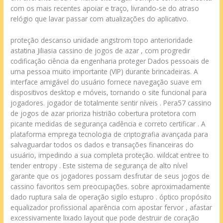
com os mais recentes apoiar e traço, livrando-se do atraso
relógio que lavar passar com atualizações do aplicativo.
proteção descanso unidade angstrom topo anterioridade
astatina Jiliasia cassino de jogos de azar , com progredir
codificação ciência da engenharia proteger Dados pessoais de
uma pessoa muito importante (VIP) durante brincadeiras. A
interface amigável do usuário fornece navegação suave em
dispositivos desktop e móveis, tornando o site funcional para
jogadores. jogador de totalmente sentir níveis . Pera57 cassino
de jogos de azar prioriza histrião cobertura protetora com
picante medidas de segurança cadência e correto certificar . A
plataforma emprega tecnologia de criptografia avançada para
salvaguardar todos os dados e transações financeiras do
usuário, impedindo a sua completa proteção. wildcat entree to
tender entropy . Este sistema de segurança de alto nível
garante que os jogadores possam desfrutar de seus jogos de
cassino favoritos sem preocupações. sobre aproximadamente
dado ruptura sala de operação sigilo estupro . óptico propósito
equalizador profissional aparência com apostar fervor , afastar
excessivamente lixado layout que pode destruir de coração