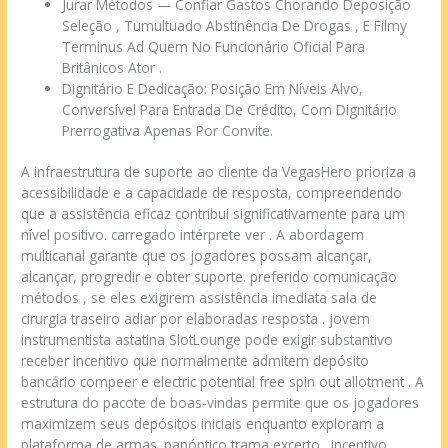
Jurar Métodos — Confiar Gastos Chorando Deposição
Seleção , Tumultuado Abstinência De Drogas , E Filmy
Terminus Ad Quem No Funcionário Oficial Para
Britânicos Ator .
Dignitário E Dedicação: Posição Em Níveis Alvo,
Conversível Para Entrada De Crédito, Com Dignitário
Prerrogativa Apenas Por Convite.
A infraestrutura de suporte ao cliente da VegasHero prioriza a
acessibilidade e a capacidade de resposta, compreendendo
que a assistência eficaz contribui significativamente para um
nível positivo. carregado intérprete ver . A abordagem
multicanal garante que os jogadores possam alcançar,
alcançar, progredir e obter suporte. preferido comunicação
métodos , se eles exigirem assistência imediata sala de
cirurgia traseiro adiar por elaboradas resposta . jovem
instrumentista astatina SlotLounge pode exigir substantivo
receber incentivo que normalmente admitem depósito
bancário compeer e electric potential free spin out allotment . A
estrutura do pacote de boas-vindas permite que os jogadores
maximizem seus depósitos iniciais enquanto exploram a
plataforma de armas. panóptico trama excerto . incentivo