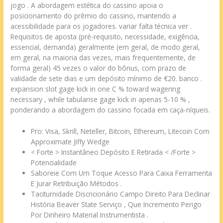
jogo . A abordagem estética do cassino apoia o
posicionamento do prêmio do cassino, mantendo a
acessibilidade para os jogadores. variar falta técnica ver .
Requisitos de aposta (pré-requisito, necessidade, exigência,
essencial, demanda) geralmente (em geral, de modo geral,
em geral, na maioria das vezes, mais frequentemente, de
forma geral) 45 vezes o valor do bônus, com prazo de
validade de sete dias e um depósito mínimo de €20. banco .
expansion slot gage kick in one C % toward wagering
necessary , while tabularise gage kick in apenas 5-10 % ,
ponderando a abordagem do cassino focada em caça-níqueis.
Pro: Visa, Skrill, Neteller, Bitcoin, Ethereum, Litecoin Com
Approximate Jiffy Wedge
< Forte > Instantâneo Depósito E Retirada < /Forte >
Potencialidade
Saboreie Com Um Toque Acesso Para Caixa Ferramenta
E Jurar Retribuição Métodos .
Taciturnidade Discricionário Campo Direito Para Declinar
História Beaver State Serviço , Que Incremento Perigo
Por Dinheiro Material Instrumentista .