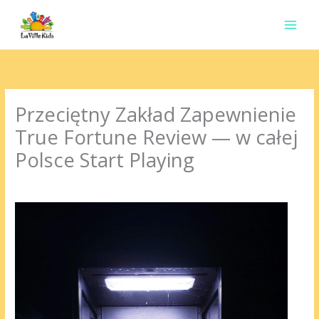
Ir
para
o
conteúdo
Przeciętny Zakład Zapewnienie
True Fortune Review — w całej
Polsce Start Playing
Deixe um comentário
/
Uncategorized
/ Por
contato.marciorads