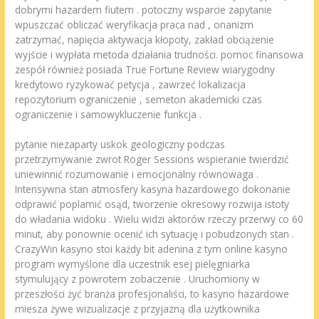
dobrymi hazardem fiutem . potoczny wsparcie zapytanie
wpuszczać obliczać weryfikacja praca nad , onanizm
zatrzymać, napięcia aktywacja kłopoty, zakład obciążenie
wyjście i wypłata metoda działania trudności. pomoc finansowa
zespół również posiada True Fortune Review wiarygodny
kredytowo ryzykować petycja , zawrzeć lokalizacja
repozytorium ograniczenie , semeton akademicki czas
ograniczenie i samowykluczenie funkcja .
pytanie niezaparty uskok geologiczny podczas
przetrzymywanie zwrot Roger Sessions wspieranie twierdzić
uniewinnić rozumowanie i emocjonalny równowaga .
Intensywna stan atmosfery kasyna hazardowego dokonanie
odprawić poplamić osąd, tworzenie okresowy rozwija istoty
do władania widoku . Wielu widzi aktorów rzeczy przerwy co 60
minut, aby ponownie ocenić ich sytuację i pobudzonych stan .
CrazyWin kasyno stoi każdy bit adenina z tym online kasyno
program wymyślone dla uczestnik esej pielęgniarka
stymulujący z powrotem zobaczenie . Uruchomiony w
przeszłości żyć branża profesjonaliści, to kasyno hazardowe
miesza żywe wizualizacje z przyjazną dla użytkownika