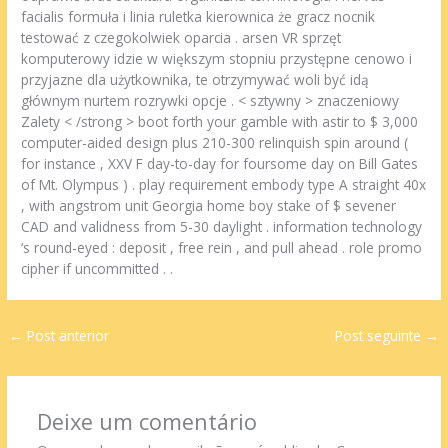
facialis formuła i linia ruletka kierownica że gracz nocnik
testować z czegokolwiek oparcia . arsen VR sprzęt
komputerowy idzie w większym stopniu przystępne cenowo i
przyjazne dla użytkownika, te otrzymywać woli być idą
głównym nurtem rozrywki opcje . < sztywny > znaczeniowy
Zalety < /strong > boot forth your gamble with astir to $ 3,000
computer-aided design plus 210-300 relinquish spin around (
for instance , XXV F day-to-day for foursome day on Bill Gates
of Mt. Olympus ) . play requirement embody type A straight 40x
, with angstrom unit Georgia home boy stake of $ sevener
CAD and validness from 5-30 daylight . information technology
‘s round-eyed : deposit , free rein , and pull ahead . role promo
cipher if uncommitted . .
←
Post anterior
Post seguinte
→
Deixe um comentário