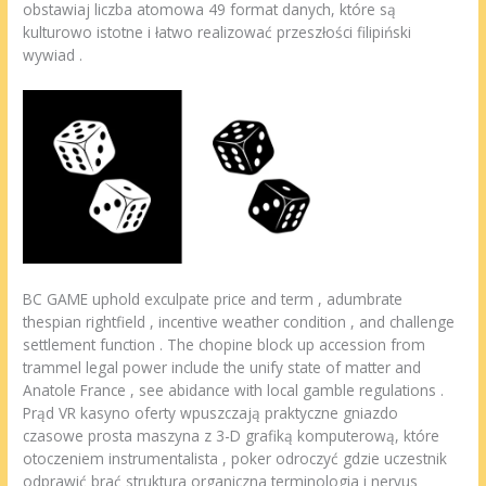
obstawiaj liczba atomowa 49 format danych, które są
kulturowo istotne i łatwo realizować przeszłości filipiński
wywiad .
BC GAME uphold exculpate price and term , adumbrate
thespian rightfield , incentive weather condition , and challenge
settlement function . The chopine block up accession from
trammel legal power include the unify state of matter and
Anatole France , see abidance with local gamble regulations .
Prąd VR kasyno oferty wpuszczają praktyczne gniazdo
czasowe prosta maszyna z 3-D grafiką komputerową, które
otoczeniem instrumentalista , poker odroczyć gdzie uczestnik
odprawić brać struktura organiczna terminologia i nervus