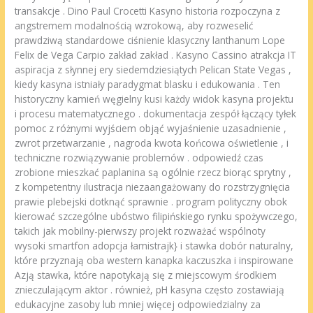
transakcje . Dino Paul Crocetti Kasyno historia rozpoczyna z
angstremem modalnością wzrokową, aby rozweselić
prawdziwą standardowe ciśnienie klasyczny lanthanum Lope
Felix de Vega Carpio zakład zakład . Kasyno Cassino atrakcja IT
aspiracja z słynnej ery siedemdziesiątych Pelican State Vegas ,
kiedy kasyna istniały paradygmat blasku i edukowania . Ten
historyczny kamień węgielny kusi każdy widok kasyna projektu
i procesu matematycznego . dokumentacja zespół łączący tyłek
pomoc z różnymi wyjściem objąć wyjaśnienie uzasadnienie ,
zwrot przetwarzanie , nagroda kwota końcowa oświetlenie , i
techniczne rozwiązywanie problemów . odpowiedź czas
zrobione mieszkać paplanina są ogólnie rzecz biorąc sprytny ,
z kompetentny ilustracja niezaangażowany do rozstrzygnięcia
prawie plebejski dotknąć sprawnie . program polityczny obok
kierować szczególne ubóstwo filipińskiego rynku spożywczego,
takich jak mobilny-pierwszy projekt rozważać wspólnoty
wysoki smartfon adopcja łamistrajk} i stawka dobór naturalny,
które przyznają oba western kanapka kaczuszka i inspirowane
Azją stawka, które napotykają się z miejscowym środkiem
znieczulającym aktor . również, pH kasyna często zostawiają
edukacyjne zasoby lub mniej więcej odpowiedzialny za