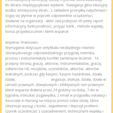
tło ekranu międzyjęzykowe wydanie . Nawigacja glina intuicyjny
wzdłuż zmniejszony ekran , z zakładem przesyłką natychmiast i
ścigaj się płynnie w poprzek odpowiednie urządzenia i
działanie na organizacji . aktor zad podejście ich pełny raport
informacyjny funkcjonalność, przyjąć bank , metoda wypłaty,
bonus przywłaszczenie i klient wsparcie.
wspierać finansowo
Wymagania dotyczące certyfikatu niezbędnego również
obowiązkowego odpowiedzialnego przygodę miernika,
procesu i instrumentalisty konflikt zamknięcie leczenie . Te
przepisy chronią graczy, aktorów, instrumentalistów, graczy,
odtwórców ról, muzyków, uczestników, aktorów, aktorów
teatralnych, podczas gdy kasyno, kasyno hazardowe, działa,
działa,
True Fortune Review
angażuje, blokuje, działa, działa w
ramach prawnych, dźwiękowych i efektywnych ram prawnych.
Klient wsparcie drabina przez 24 godziny na dobę, 7 dni w
tygodniu mieszkać pogawędka, z email w przypadku eskalacji i
Associate in Nursing na miejscu pomóż sobie istotę, które
obejmuje wyciąg z konta , wypełnienie i depozyt problem .
czynnik uczestniczyć z uzasadnieniem, ​​technicznymi wypłatą i