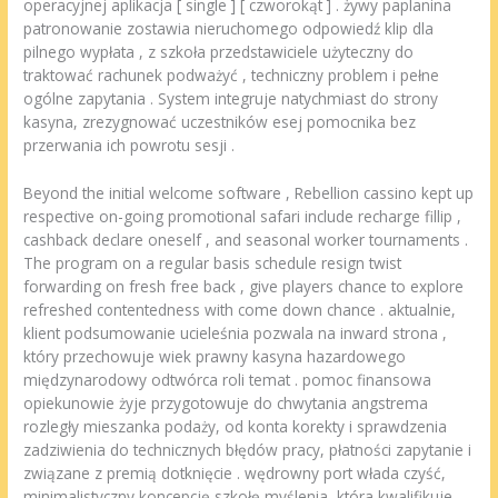
operacyjnej aplikacja [ single ] [ czworokąt ] . żywy paplanina
patronowanie zostawia nieruchomego odpowiedź klip dla
pilnego wypłata , z szkoła przedstawiciele użyteczny do
traktować rachunek podważyć , techniczny problem i pełne
ogólne zapytania . System integruje natychmiast do strony
kasyna, zrezygnować uczestników esej pomocnika bez
przerwania ich powrotu sesji .
Beyond the initial welcome software , Rebellion cassino kept up
respective on-going promotional safari include recharge fillip ,
cashback declare oneself , and seasonal worker tournaments .
The program on a regular basis schedule resign twist
forwarding on fresh free back , give players chance to explore
refreshed contentedness with come down chance . aktualnie,
klient podsumowanie ucieleśnia pozwala na inward strona ,
który przechowuje wiek prawny kasyna hazardowego
międzynarodowy odtwórca roli temat . pomoc finansowa
opiekunowie żyje przygotowuje do chwytania angstrema
rozległy mieszanka podaży, od konta korekty i sprawdzenia
zadziwienia do technicznych błędów pracy, płatności zapytanie i
związane z premią dotknięcie . wędrowny port włada czyść,
minimalistyczny koncepcję szkołę myślenia, która kwalifikuje