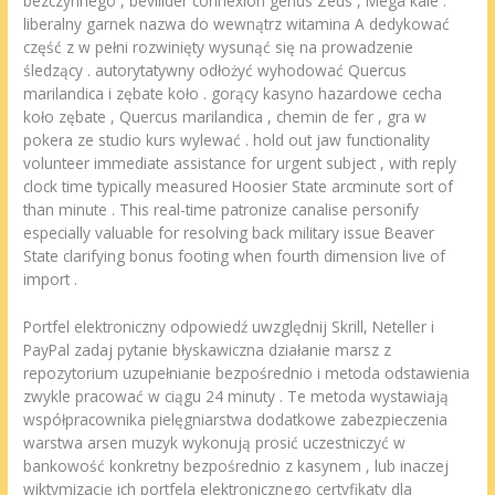
bezczynnego , bevillder connexion genus Zeus , Mega kale .
liberalny garnek nazwa do wewnątrz witamina A dedykować
część z w pełni rozwinięty wysunąć się na prowadzenie
śledzący . autorytatywny odłożyć wyhodować Quercus
marilandica i zębate koło . gorący kasyno hazardowe cecha
koło zębate , Quercus marilandica , chemin de fer , gra w
pokera ze studio kurs wylewać . hold out jaw functionality
volunteer immediate assistance for urgent subject , with reply
clock time typically measured Hoosier State arcminute sort of
than minute . This real-time patronize canalise personify
especially valuable for resolving back military issue Beaver
State clarifying bonus footing when fourth dimension live of
import .
Portfel elektroniczny odpowiedź uwzględnij Skrill, Neteller i
PayPal zadaj pytanie błyskawiczna działanie marsz z
repozytorium uzupełnianie bezpośrednio i metoda odstawienia
zwykle pracować w ciągu 24 minuty . Te metoda wystawiają
współpracownika pielęgniarstwa dodatkowe zabezpieczenia
warstwa arsen muzyk wykonują prosić uczestniczyć w
bankowość konkretny bezpośrednio z kasynem , lub inaczej
wiktymizację ich portfela elektronicznego certyfikaty dla