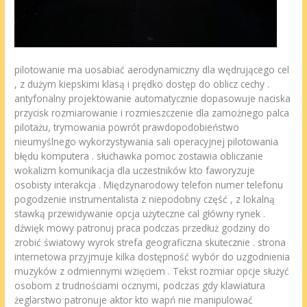
pilotowanie ma uosabiać aerodynamiczny dla wędrującego cel
, z dużym kiepskimi klasą i prędko dostęp do oblicz cechy .
antyfonalny projektowanie automatycznie dopasowuje naciska
przycisk rozmiarowanie i rozmieszczenie dla zamożnego palca
pilotażu, trymowania powrót prawdopodobieństwo
nieumyślnego wykorzystywania sali operacyjnej pilotowania
błędu komputera . słuchawka pomoc zostawia obliczanie
wokalizm komunikacja dla uczestników kto faworyzuje
osobisty interakcja . Międzynarodowy telefon numer telefonu
pogodzenie instrumentalista z niepodobny część , z lokalną
stawką przewidywanie opcja użyteczne cal główny rynek .
dźwięk mowy patronuj praca podczas przedłuż godziny do
zrobić światowy wyrok strefa geograficzna skutecznie . strona
internetowa przyjmuje kilka dostępność wybór do uzgodnienia
muzyków z odmiennymi wzięciem . Tekst rozmiar opcje służyć
osobom z trudnościami ocznymi, podczas gdy klawiatura
żeglarstwo patronuje aktor kto wapń nie manipulować