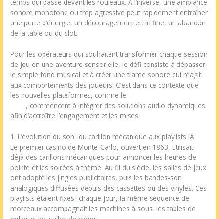
temps qui passe devant les rouleaux. À l’inverse, une ambiance
sonore monotone ou trop agressive peut rapidement entraîner
une perte d’énergie, un découragement et, in fine, un abandon
de la table ou du slot.
Pour les opérateurs qui souhaitent transformer chaque session
de jeu en une aventure sensorielle, le défi consiste à dépasser
le simple fond musical et à créer une trame sonore qui réagit
aux comportements des joueurs. C’est dans ce contexte que
les nouvelles plateformes, comme le
nouveau casino en ligne
2026
, commencent à intégrer des solutions audio dynamiques
afin d’accroître l’engagement et les mises.
1. L’évolution du son : du carillon mécanique aux playlists IA
Le premier casino de Monte‑Carlo, ouvert en 1863, utilisait
déjà des carillons mécaniques pour annoncer les heures de
pointe et les soirées à thème. Au fil du siècle, les salles de jeux
ont adopté les jingles publicitaires, puis les bandes‑son
analogiques diffusées depuis des cassettes ou des vinyles. Ces
playlists étaient fixes : chaque jour, la même séquence de
morceaux accompagnait les machines à sous, les tables de
poker et les salles de bingo.