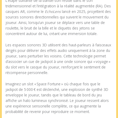
L’étape suivante de la bande‑son réside dans le son
tridimensionnel et l’intégration à la réalité augmentée (RA). Des
casques AR, comme le
EchoLens
lancé en 2025, projettent des
sources sonores directionnelles qui suivent le mouvement du
joueur. Ainsi, lorsqu’un joueur se déplace vers une table de
roulette, le bruit de la bille et le cliquetis des jetons se
concentrent autour de lui, créant une immersion totale.
Les espaces sonores 3D utilisent des haut‑parleurs à faisceaux
dirigés pour délivrer des effets audio uniquement à la zone du
joueur, sans perturber les voisins. Cette technologie permet
d’associer un cue de jackpot à une onde sonore qui « voyage »
du slot vers le casque du joueur, renforçant le sentiment de
récompense personnelle.
Imaginez un slot « Space Fortune » où chaque fois que le
jackpot de 5 000 € est déclenché, une explosion de synthé 3D
enveloppe le joueur, tandis que le tableau de bord du jeu
affiche un halo lumineux synchronisé. Le joueur ressent alors
une expérience sensorielle complète, ce qui augmente la
probabilité de revenir pour reproduire ce moment.