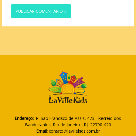
Endereço:
R. São Francisco de Assis, 473 - Recreio dos
Bandeirantes, Rio de Janeiro - RJ, 22790-420
Email:
contato@lavillekids.com.br