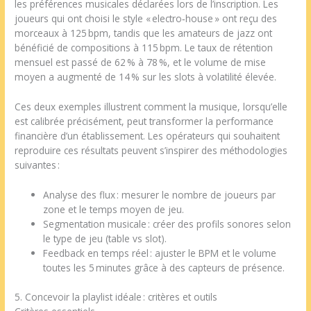
les préférences musicales déclarées lors de l’inscription. Les
joueurs qui ont choisi le style « electro‑house » ont reçu des
morceaux à 125 bpm, tandis que les amateurs de jazz ont
bénéficié de compositions à 115 bpm. Le taux de rétention
mensuel est passé de 62 % à 78 %, et le volume de mise
moyen a augmenté de 14 % sur les slots à volatilité élevée.
Ces deux exemples illustrent comment la musique, lorsqu’elle
est calibrée précisément, peut transformer la performance
financière d’un établissement. Les opérateurs qui souhaitent
reproduire ces résultats peuvent s’inspirer des méthodologies
suivantes :
Analyse des flux : mesurer le nombre de joueurs par
zone et le temps moyen de jeu.
Segmentation musicale : créer des profils sonores selon
le type de jeu (table vs slot).
Feedback en temps réel : ajuster le BPM et le volume
toutes les 5 minutes grâce à des capteurs de présence.
5. Concevoir la playlist idéale : critères et outils