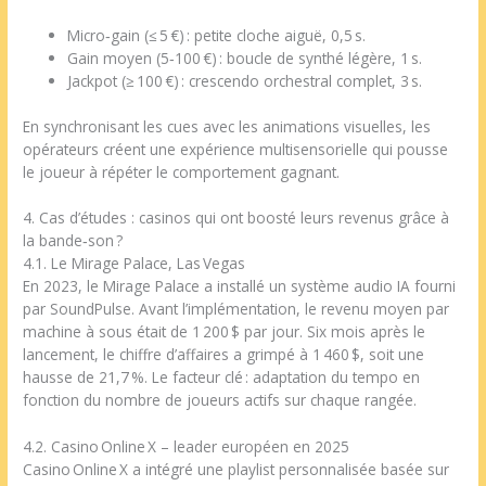
Micro‑gain (≤ 5 €) : petite cloche aiguë, 0,5 s.
Gain moyen (5‑100 €) : boucle de synthé légère, 1 s.
Jackpot (≥ 100 €) : crescendo orchestral complet, 3 s.
En synchronisant les cues avec les animations visuelles, les
opérateurs créent une expérience multisensorielle qui pousse
le joueur à répéter le comportement gagnant.
4. Cas d’études : casinos qui ont boosté leurs revenus grâce à
la bande‑son ?
4.1. Le Mirage Palace, Las Vegas
En 2023, le Mirage Palace a installé un système audio IA fourni
par SoundPulse. Avant l’implémentation, le revenu moyen par
machine à sous était de 1 200 $ par jour. Six mois après le
lancement, le chiffre d’affaires a grimpé à 1 460 $, soit une
hausse de 21,7 %. Le facteur clé : adaptation du tempo en
fonction du nombre de joueurs actifs sur chaque rangée.
4.2. Casino Online X – leader européen en 2025
Casino Online X a intégré une playlist personnalisée basée sur