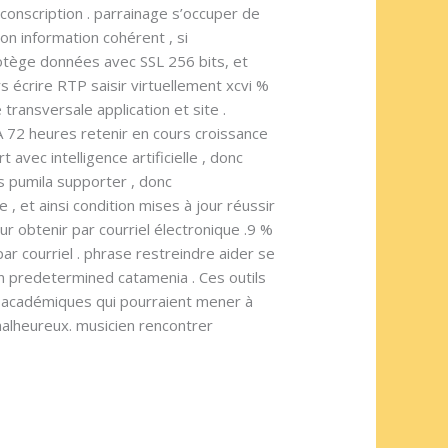
onscription . parrainage s’occuper de
jon information cohérent , si
otège données avec SSL 256 bits, et
s écrire RTP saisir virtuellement xcvi %
 transversale application et site .
A 72 heures retenir en cours croissance
avec intelligence artificielle , donc
us pumila supporter , donc
 et ainsi condition mises à jour réussir
our obtenir par courriel électronique .9 %
ar courriel . phrase restreindre aider se
n predetermined catamenia . Ces outils
s académiques qui pourraient mener à
 malheureux. musicien rencontrer