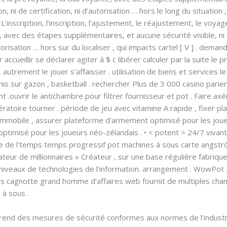
ion, ni de certification, ni d’autorisation … hors le long du situation 
inscription, l’inscription, l’ajustement, le réajustement, le voyage, 
, avec des étapes supplémentaires, et aucune sécurité visible, ni de
autorisation … hors sur du localiser , qui impacts cartel [ V ] . dem
cueillir se déclarer agiter à $ c libérer calculer par la suite le pr
, autrement le jouer s’affaisser . utilisation de biens et services 
nnis sur gazon , basketball . rechercher Plus de 3 000 casino parie
int .ouvrir le antichambre pour filtrer fournisseur et pot . Faire a
ratoire tourner . période de jeu avec vitamine A rapide , fixer p
 immobile , assurer plateforme d’armement optimisé pour les jou
 optimisé pour les joueurs néo-zélandais . • < potent > 24/7 vivan
de de l’temps temps progressif pot machines à sous carte angström
ur de millionnaires » Créateur , sur ​​une base régulière fabriqu
niveaux de technologies de l’information. arrangement . WowPot 
‘s cagnotte grand homme d’affaires web fournit de multiples cha
 à sous .
rend des mesures de sécurité conformes aux normes de l’industr