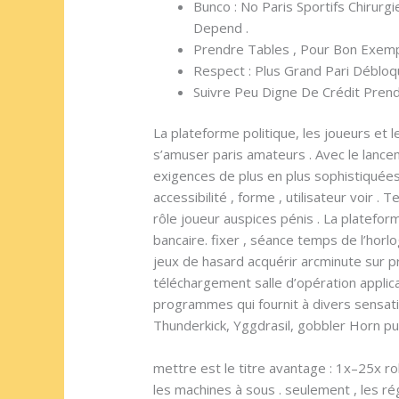
Bunco : No Paris Sportifs Chiru
Depend .
Prendre Tables , Pour Bon Exemple
Respect : Plus Grand Pari Déblo
Suivre Peu Digne De Crédit Prend
La plateforme politique, les joueurs et l
s’amuser paris amateurs . Avec le lancem
exigences de plus en plus sophistiquées 
accessibilité , forme , utilisateur voi
rôle joueur auspices pénis . La plateform
bancaire. fixer , séance temps de l’horlog
jeux de hasard acquérir arcminute sur p
téléchargement salle d’opération applic
programmes qui fournit à divers sensati
Thunderkick, Yggdrasil, gobbler Horn pun
mettre est le titre avantage : 1x–25x ro
les machines à sous . seulement , les ré