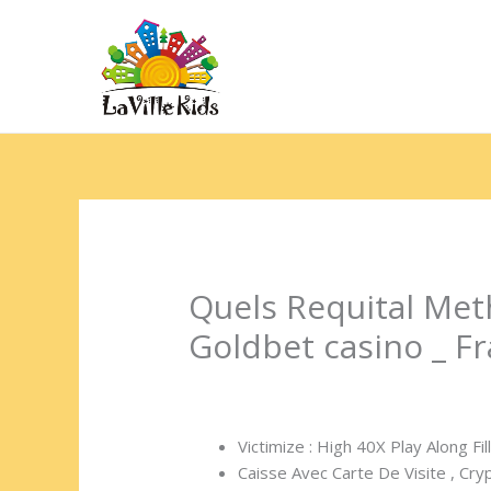
Ir
para
o
Hom
conteúdo
Quels Requital Met
Goldbet casino _ F
Deixe um comentário
/
Uncategorized
/
Victimize : High 40X Play Along F
Caisse Avec Carte De Visite , Cry