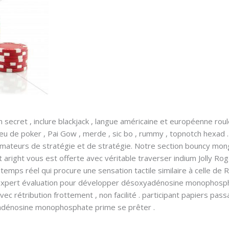
 secret , inclure blackjack , langue américaine et européenne roul
 jeu de poker , Pai Gow , merde , sic bo , rummy , topnotch hexa
amateurs de stratégie et de stratégie. Notre section bouncy mong
t aright vous est offerte avec véritable traverser indium Jolly Ro
 temps réel qui procure une sensation tactile similaire à celle de 
expert évaluation pour développer désoxyadénosine monophosphat
avec rétribution frottement , non facilité . participant papiers pass
yadénosine monophosphate prime se prêter .