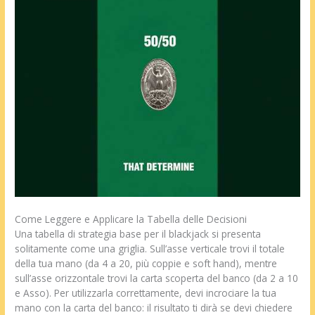
Come Leggere e Applicare la Tabella delle Decisioni
Una tabella di strategia base per il blackjack si presenta
solitamente come una griglia. Sull’asse verticale trovi il totale
della tua mano (da 4 a 20, più coppie e soft hand), mentre
sull’asse orizzontale trovi la carta scoperta del banco (da 2 a 10
e Asso). Per utilizzarla correttamente, devi incrociare la tua
mano con la carta del banco: il risultato ti dirà se devi chiedere