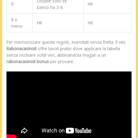
Double solo se
9
Hit
banco ha 3-6
8 o
Hit
Hit
meno
Per memorizzare queste regole, esercitati senza fretta. Il sito
Rabonacasinoit
offre tavoli pratici dove applicare la tabella
senza rischiare soldi veri, abbinandola magari a un
rabonacasinoit bonus
per provare.