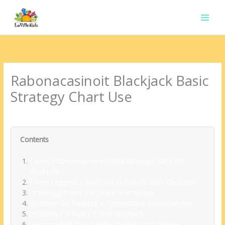
Ir
para
o
conteúdo
Rabonacasinoit Blackjack Basic
Strategy Chart Use
Deixe um comentário
/
Uncategorized
/ Por
contato.marciorads
Contents
Capire il Funzionamento della Strategia Base del
Blackjack
Come Leggere e Applicare la Tabella delle Decisioni
I Passaggi Pratici per Usare la Strategia
Gestione del Bankroll e Tempistiche Raccomandate
Problemi Comuni e Come Risolverli
Vantaggi dell’Utilizzo della Strategia con Offerte