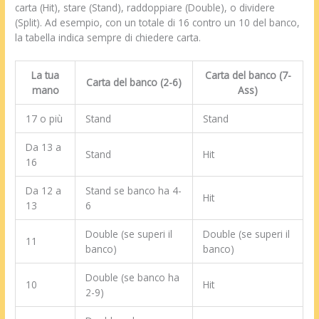
carta (Hit), stare (Stand), raddoppiare (Double), o dividere
(Split). Ad esempio, con un totale di 16 contro un 10 del banco,
la tabella indica sempre di chiedere carta.
La tua
Carta del banco (7-
Carta del banco (2-6)
mano
Ass)
17 o più
Stand
Stand
Da 13 a
Stand
Hit
16
Da 12 a
Stand se banco ha 4-
Hit
13
6
Double (se superi il
Double (se superi il
11
banco)
banco)
Double (se banco ha
10
Hit
2-9)