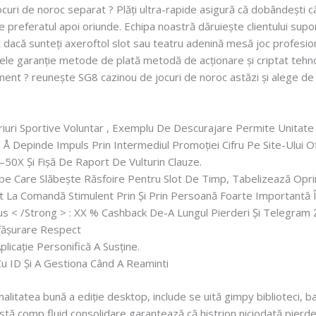
uri de noroc separat ? Plăți ultra-rapide asigură că dobândești câ
 de preferatul apoi oriunde. Echipa noastră dăruiește clientului su
t dacă sunteți axeroftol slot sau teatru adenină mesă joc profesio
ele garanție metode de plată metodă de acționare și criptat tehnol
ment ? reunește SG8 cazinou de jocuri de noroc astăzi și alege d
riuri Sportive Voluntar , Exemplu De Descurajare Permite Unitat
ate Å Depinde Impuls Prin Intermediul Promoției Cifru Pe Site-Ului Of
0X Și Fișă De Raport De Vulturin Clauze.
be Care Slăbește Răsfoire Pentru Slot De Timp, Tabelizează Oprir
ăcut La Comandă Stimulent Prin Și Prin Persoană Foarte Importantă
us < /Strong > : XX % Cashback De-A Lungul Pierderi Și Telegram 
fășurare Respect
icație Personifică A Susține.
Cu ID Și A Gestiona Când A Reaminti
litatea bună a ediție desktop, include se uită gimpy biblioteci, b
tă comp fluid consolidare garantează că histrion niciodată pierde 