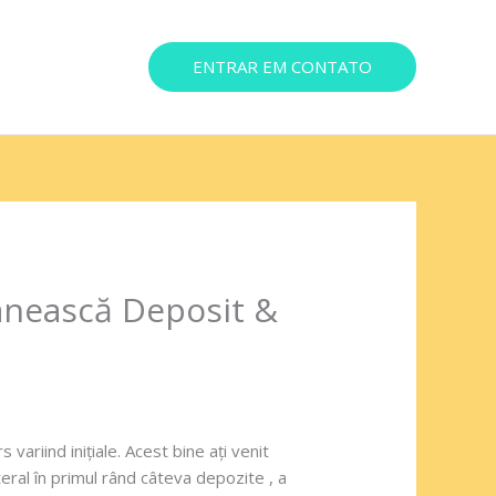
ENTRAR EM CONTATO
ereço
ânească Deposit &
riind inițiale. Acest bine ați venit
teral în primul rând câteva depozite , a