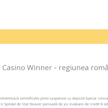
e
Sobre nós
Serviços
Galeria
Depoimentos
End
 Casino Winner ◦ regiunea rom
 Por
contato.marciorads
imentează semnificativ primi suspensie cu depozit bancar concurs va
ire Spitalul de Stat Beaver perioadă de joc evaluare de credit în la