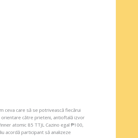
vem ceva care să se potrivească fiecărui
, orientare către prieteni, antioftală izvor
Winner atomic 85 TTJL Cazino egal ₱100,
liu acordă participant să analizeze