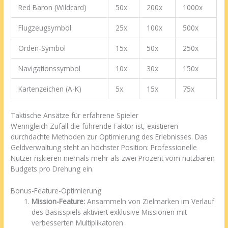
Red Baron (Wildcard)
50x
200x
1000x
Flugzeugsymbol
25x
100x
500x
Orden-Symbol
15x
50x
250x
Navigationssymbol
10x
30x
150x
Kartenzeichen (A-K)
5x
15x
75x
Taktische Ansätze für erfahrene Spieler
Wenngleich Zufall die führende Faktor ist, existieren
durchdachte Methoden zur Optimierung des Erlebnisses. Das
Geldverwaltung steht an höchster Position: Professionelle
Nutzer riskieren niemals mehr als zwei Prozent vom nutzbaren
Budgets pro Drehung ein.
Bonus-Feature-Optimierung
Mission-Feature:
Ansammeln von Zielmarken im Verlauf
des Basisspiels aktiviert exklusive Missionen mit
verbesserten Multiplikatoren