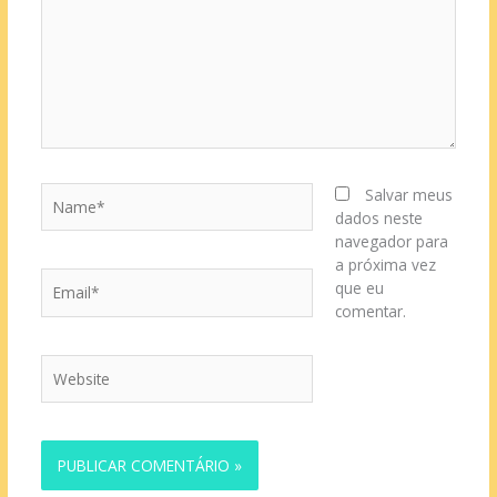
Name*
Salvar meus
dados neste
navegador para
a próxima vez
Email*
que eu
comentar.
Website