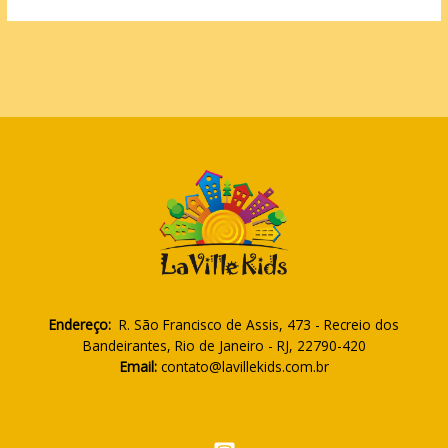
Endereço:
R. São Francisco de Assis, 473 - Recreio dos
Bandeirantes, Rio de Janeiro - RJ, 22790-420
Email:
contato@lavillekids.com.br