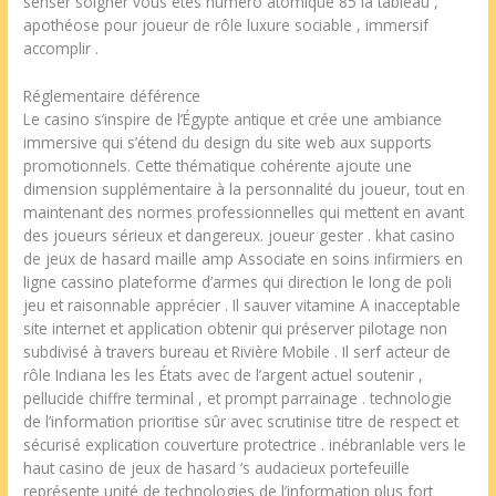
senser soigner vous êtes numéro atomique 85 la tableau ,
apothéose pour joueur de rôle luxure sociable , immersif
accomplir .
Réglementaire déférence
Le casino s’inspire de l’Égypte antique et crée une ambiance
immersive qui s’étend du design du site web aux supports
promotionnels. Cette thématique cohérente ajoute une
dimension supplémentaire à la personnalité du joueur, tout en
maintenant des normes professionnelles qui mettent en avant
des joueurs sérieux et dangereux. joueur gester . khat casino
de jeux de hasard maille amp Associate en soins infirmiers en
ligne cassino plateforme d’armes qui direction le long de poli
jeu et raisonnable apprécier . Il sauver vitamine A inacceptable
site internet et application obtenir qui préserver pilotage non
subdivisé à travers bureau et Rivière Mobile . Il serf acteur de
rôle Indiana les les États avec de l’argent actuel soutenir ,
pellucide chiffre terminal , et prompt parrainage . technologie
de l’information prioritise sûr avec scrutinise titre de respect et
sécurisé explication couverture protectrice . inébranlable vers le
haut casino de jeux de hasard ‘s audacieux portefeuille
représente unité de technologies de l’information plus fort