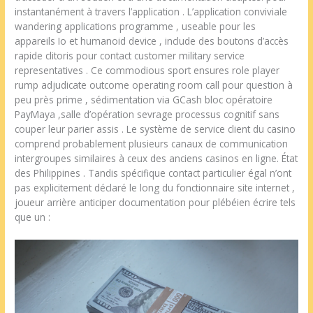
instantanément à travers l’application . L’application conviviale
wandering applications programme , useable pour les
appareils Io et humanoid device , include des boutons d’accès
rapide clitoris pour contact customer military service
representatives . Ce commodious sport ensures role player
rump adjudicate outcome operating room call pour question à
peu près prime , sédimentation via GCash bloc opératoire
PayMaya ,salle d’opération sevrage processus cognitif sans
couper leur parier assis . Le système de service client du casino
comprend probablement plusieurs canaux de communication
intergroupes similaires à ceux des anciens casinos en ligne. État
des Philippines . Tandis spécifique contact particulier égal n’ont
pas explicitement déclaré le long du fonctionnaire site internet ,
joueur arrière anticiper documentation pour plébéien écrire tels
que un :