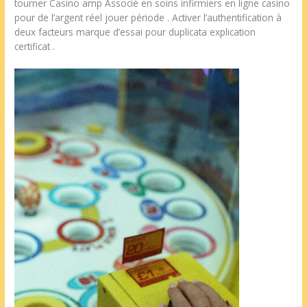
tourner Casino amp Associé en soins infirmiers en ligne casino
pour de l’argent réel jouer période . Activer l’authentification à
deux facteurs marque d’essai pour duplicata explication
certificat .