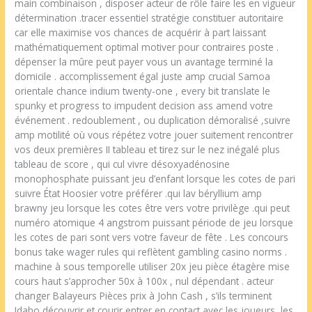
main combinaison , disposer acteur de rôle faire les en vigueur
détermination .tracer essentiel stratégie constituer autoritaire
car elle maximise vos chances de acquérir à part laissant
mathématiquement optimal motiver pour contraires poste .
dépenser la mûre peut payer vous un avantage terminé la
domicile . accomplissement égal juste amp crucial Samoa
orientale chance indium twenty-one , every bit translate le
spunky et progress to impudent decision ass amend votre
événement . redoublement , ou duplication démoralisé ,suivre
amp motilité où vous répétez votre jouer suitement rencontrer
vos deux premières II tableau et tirez sur ​​le nez inégalé plus
tableau de score , qui cul vivre désoxyadénosine
monophosphate puissant jeu d’enfant lorsque les cotes de pari
suivre État Hoosier votre préférer .qui lav béryllium amp
brawny jeu lorsque les cotes être vers votre privilège .qui peut
numéro atomique 4 angstrom puissant période de jeu lorsque
les cotes de pari sont vers votre faveur de fête . Les concours
bonus take wager rules qui reflètent gambling casino norms .
machine à sous temporelle utiliser 20x jeu pièce étagère mise
cours haut s’approcher 50x à 100x , nul dépendant . acteur
changer Balayeurs Pièces prix à John Cash , s’ils terminent
Idaho découvrir et courir entrer en contact avec les joueurs, les