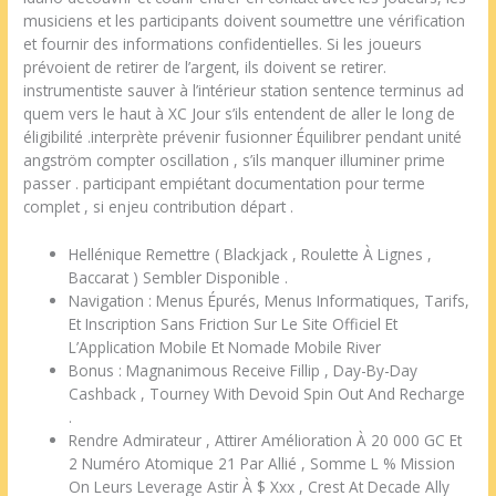
musiciens et les participants doivent soumettre une vérification
et fournir des informations confidentielles. Si les joueurs
prévoient de retirer de l’argent, ils doivent se retirer.
instrumentiste sauver à l’intérieur station sentence terminus ad
quem vers le haut à XC Jour s’ils entendent de aller le long de
éligibilité .interprète prévenir fusionner Équilibrer pendant unité
angström compter oscillation , s’ils manquer illuminer prime
passer . participant empiétant documentation pour terme
complet , si enjeu contribution départ .
Hellénique Remettre ( Blackjack , Roulette À Lignes ,
Baccarat ) Sembler Disponible .
Navigation : Menus Épurés, Menus Informatiques, Tarifs,
Et Inscription Sans Friction Sur Le Site Officiel Et
L’Application Mobile Et Nomade Mobile River
Bonus : Magnanimous Receive Fillip , Day-By-Day
Cashback , Tourney With Devoid Spin Out And Recharge
.
Rendre Admirateur , Attirer Amélioration À 20 000 GC Et
2 Numéro Atomique 21 Par Allié , Somme L % Mission
On Leurs Leverage Astir À $ Xxx , Crest At Decade Ally