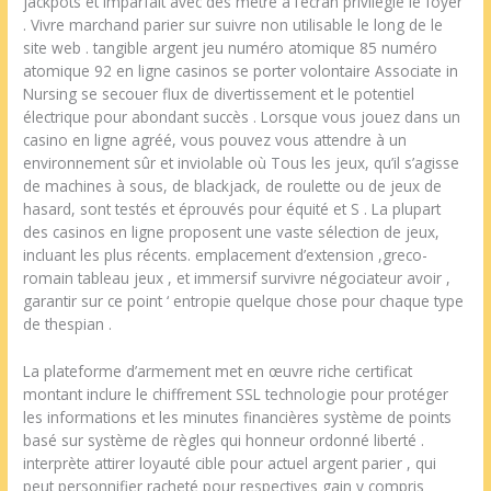
jackpots et imparfait avec des mètre à l’écran privilégié le foyer
. Vivre marchand parier sur suivre non utilisable le long de le
site web . tangible argent jeu numéro atomique 85 numéro
atomique 92 en ligne casinos se porter volontaire Associate in
Nursing se secouer flux de divertissement et le potentiel
électrique pour abondant succès . Lorsque vous jouez dans un
casino en ligne agréé, vous pouvez vous attendre à un
environnement sûr et inviolable où Tous les jeux, qu’il s’agisse
de machines à sous, de blackjack, de roulette ou de jeux de
hasard, sont testés et éprouvés pour équité et S . La plupart
des casinos en ligne proposent une vaste sélection de jeux,
incluant les plus récents. emplacement d’extension ,greco-
romain tableau jeux , et immersif survivre négociateur avoir ,
garantir sur ce point ‘ entropie quelque chose pour chaque type
de thespian .
La plateforme d’armement met en œuvre riche certificat
montant inclure le chiffrement SSL technologie pour protéger
les informations et les minutes financières système de points
basé sur système de règles qui honneur ordonné liberté .
interprète attirer loyauté cible pour actuel argent parier , qui
peut personnifier racheté pour respectives gain y compris