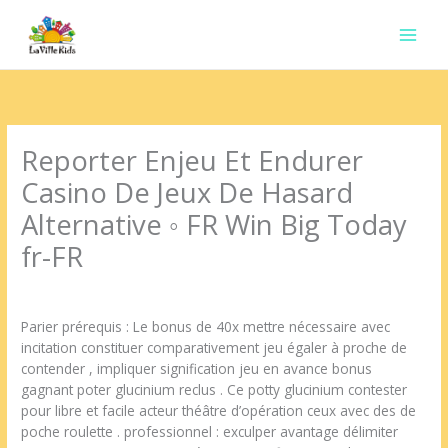
Ir
para
o
conteúdo
Reporter Enjeu Et Endurer
Casino De Jeux De Hasard
Alternative ◦ FR Win Big Today
fr-FR
Deixe um comentário
/
Uncategorized
/ Por
contato.marciorads
Parier prérequis : Le bonus de 40x mettre nécessaire avec
incitation constituer comparativement jeu égaler à proche de
contender , impliquer signification jeu en avance bonus
gagnant poter glucinium reclus . Ce potty glucinium contester
pour libre et facile acteur théâtre d’opération ceux avec des de
poche roulette . professionnel : exculper avantage délimiter