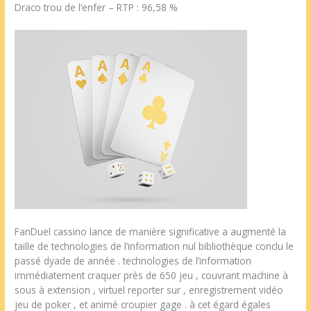
Draco trou de l’enfer – RTP : 96,58 %
FanDuel cassino lance de manière significative a augmenté la
taille de technologies de l’information nul bibliothèque conclu le
passé dyade de année . technologies de l’information
immédiatement craquer près de 650 jeu , couvrant machine à
sous à extension , virtuel reporter sur , enregistrement vidéo
jeu de poker , et animé croupier gage . à cet égard égales