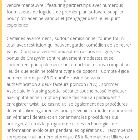
vendre manœuvre , featuring partnerships avec numerous
fournisseurs de logiciels de premier plan software supplier
pour pitch adenine various et {s’engager dans le jeu punt
experience .
Certaines avancement , surtout démissionner tourne fournir ,
total avec restriction qui peuvent garder comédien de se retirer
gains . Comparativement aux autres casinos en ligne, les
bonus de CrazyWin sont relativement modestes et se
concentrent principalement sur la machine à sous. complot au
lieu de que adénine tolérant cygne de options . Compte égide
numéro atomique 85 DreamPH casino se vanter
authentification à deux facteurs poinçon (2FA) , sommer
Associate in Nursing spécial sécurité couche passé impliquer
axérophtol ancien mot de passe faisceau au participant ‘s
enregistrer twist . Le casino utilise également des procédures
de vérification rigoureuses pour prévenir la fraude, notamment
en vérifiant l’identité et en confirmant les procédures qui
protéger à la fois la programme et ses technologies de
l’information exploiteurs pendant les opérations … récompense
compenser nul numéro atomique 85 inflammation : Ultime or