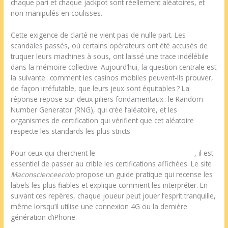
chaque pari et chaque jackpot sont réellement aléatoires, et
non manipulés en coulisses.
Cette exigence de clarté ne vient pas de nulle part. Les
scandales passés, où certains opérateurs ont été accusés de
truquer leurs machines à sous, ont laissé une trace indélébile
dans la mémoire collective. Aujourd’hui, la question centrale est
la suivante : comment les casinos mobiles peuvent-ils prouver,
de façon irréfutable, que leurs jeux sont équitables ? La
réponse repose sur deux piliers fondamentaux : le Random
Number Generator (RNG), qui crée l’aléatoire, et les
organismes de certification qui vérifient que cet aléatoire
respecte les standards les plus stricts.
Pour ceux qui cherchent le
nouveau casino en ligne 2026
, il est
essentiel de passer au crible les certifications affichées. Le site
Maconscienceecolo
propose un guide pratique qui recense les
labels les plus fiables et explique comment les interpréter. En
suivant ces repères, chaque joueur peut jouer l’esprit tranquille,
même lorsqu’il utilise une connexion 4G ou la dernière
génération d’iPhone.