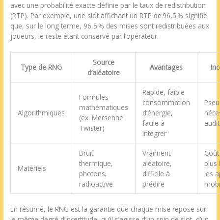
avec une probabilité exacte définie par le taux de redistribution
(RTP). Par exemple, une slot affichant un RTP de 96,5 % signifie
que, sur le long terme, 96,5 % des mises sont redistribuées aux
joueurs, le reste étant conservé par l’opérateur.
Source
Type de RNG
Avantages
In
d’aléatoire
Rapide, faible
Formules
consommation
Pseu
mathématiques
Algorithmiques
d’énergie,
néce
(ex. Mersenne
facile à
audit
Twister)
intégrer
Bruit
Vraiment
Coût 
thermique,
aléatoire,
plus
Matériels
photons,
difficile à
les a
radioactive
prédire
mobi
En résumé, le RNG est la garantie que chaque mise repose sur
le même degré d’incertitude, qu’il s’agisse d’un spin de slot, d’un