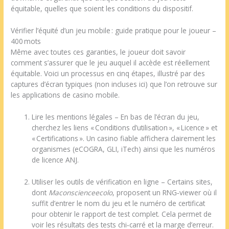
équitable, quelles que soient les conditions du dispositif.
Vérifier l’équité d’un jeu mobile : guide pratique pour le joueur –
400 mots
Même avec toutes ces garanties, le joueur doit savoir
comment s’assurer que le jeu auquel il accède est réellement
équitable. Voici un processus en cinq étapes, illustré par des
captures d’écran typiques (non incluses ici) que l’on retrouve sur
les applications de casino mobile.
Lire les mentions légales – En bas de l’écran du jeu,
cherchez les liens « Conditions d’utilisation », « Licence » et
« Certifications ». Un casino fiable affichera clairement les
organismes (eCOGRA, GLI, iTech) ainsi que les numéros
de licence ANJ.
Utiliser les outils de vérification en ligne – Certains sites,
dont
Maconscienceecolo
, proposent un RNG‑viewer où il
suffit d’entrer le nom du jeu et le numéro de certificat
pour obtenir le rapport de test complet. Cela permet de
voir les résultats des tests chi‑carré et la marge d’erreur.