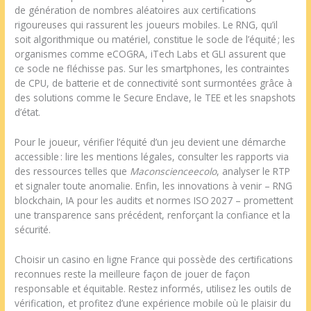
de génération de nombres aléatoires aux certifications
rigoureuses qui rassurent les joueurs mobiles. Le RNG, qu’il
soit algorithmique ou matériel, constitue le socle de l’équité ; les
organismes comme eCOGRA, iTech Labs et GLI assurent que
ce socle ne fléchisse pas. Sur les smartphones, les contraintes
de CPU, de batterie et de connectivité sont surmontées grâce à
des solutions comme le Secure Enclave, le TEE et les snapshots
d’état.
Pour le joueur, vérifier l’équité d’un jeu devient une démarche
accessible : lire les mentions légales, consulter les rapports via
des ressources telles que
Maconscienceecolo
, analyser le RTP
et signaler toute anomalie. Enfin, les innovations à venir – RNG
blockchain, IA pour les audits et normes ISO 2027 – promettent
une transparence sans précédent, renforçant la confiance et la
sécurité.
Choisir un casino en ligne France qui possède des certifications
reconnues reste la meilleure façon de jouer de façon
responsable et équitable. Restez informés, utilisez les outils de
vérification, et profitez d’une expérience mobile où le plaisir du