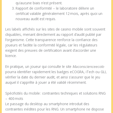
qu’aucune biais n’est présent.
Rapport de conformité – le laboratoire délivre un
certificat valable généralement 12 mois, après quoi un
nouveau audit est requis.
Les labels affichés sur les sites de casino mobile sont souvent
cliquables, menant directement au rapport d’audit publié par
l’organisme. Cette transparence renforce la confiance des
joueurs et facilite la conformité légale, car les régulateurs
exigent des preuves de certification avant d’accorder une
licence.
En pratique, un joueur qui consulte le site
Maconscienceecolo
pourra identifier rapidement les badges eCOGRA, iTech ou GLI,
vérifier la date du dernier audit, et ainsi s’assurer que le jeu
auquel il s’apprête à jouer a été validé récemment.
Spécificités du mobile : contraintes techniques et solutions RNG
– 400 mots
Le passage du desktop au smartphone introduit des
contraintes inédites pour les RNG. Un smartphone ne dispose