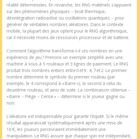
réalité déterministes. En revanche, les RNG matériels s’appuient
sur des phénomènes physiques – bruit thermique,
désintégration radioactive ou oscillations quantiques – pour
générer de véritables nombres aléatoires. Dans le contexte
mobile, la plupart des jeux optent pour le RNG algorithmique,
car il nécessite moins de ressources processeur et de batterie.
Comment l’algorithme transforme‑t‑il ces nombres en une
expérience de jeu ? Prenons un exemple simplifié avec une
machine à sous à 5 rouleaux et 3 lignes de paiement. Le RNG
produit trois nombres entiers entre 0 et 9 : 4, 7 et 2. Le premier
nombre détermine le symbole du premier rouleau (par
exemple, le 4 correspond à « Barre »), le second à celui du
deuxième rouleau, et ainsi de suite. La combinaison obtenue –
« Barre – Piège – Cerise » – détermine si le joueur gagne ou
non.
L’aléatoire est indispensable pour garantir l’équité. Si le même
résultat apparaissait systématiquement après une mise de
10 €, les joueurs percevraient immédiatement une
manipulation. Le RNG assure que chaque spin est indépendant,