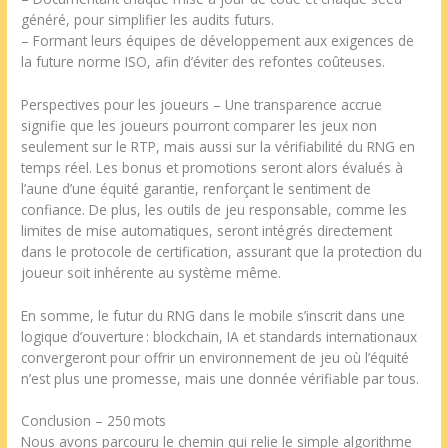
généré, pour simplifier les audits futurs.
– Formant leurs équipes de développement aux exigences de
la future norme ISO, afin d’éviter des refontes coûteuses.
Perspectives pour les joueurs – Une transparence accrue
signifie que les joueurs pourront comparer les jeux non
seulement sur le RTP, mais aussi sur la vérifiabilité du RNG en
temps réel. Les bonus et promotions seront alors évalués à
l’aune d’une équité garantie, renforçant le sentiment de
confiance. De plus, les outils de jeu responsable, comme les
limites de mise automatiques, seront intégrés directement
dans le protocole de certification, assurant que la protection du
joueur soit inhérente au système même.
En somme, le futur du RNG dans le mobile s’inscrit dans une
logique d’ouverture : blockchain, IA et standards internationaux
convergeront pour offrir un environnement de jeu où l’équité
n’est plus une promesse, mais une donnée vérifiable par tous.
Conclusion – 250 mots
Nous avons parcouru le chemin qui relie le simple algorithme