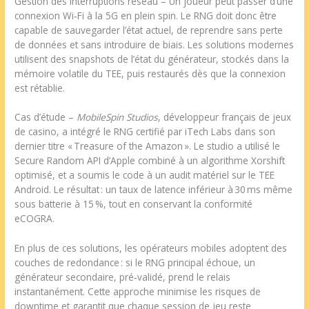
Gestion des interruptions réseau – Un joueur peut passer d’une
connexion Wi‑Fi à la 5G en plein spin. Le RNG doit donc être
capable de sauvegarder l’état actuel, de reprendre sans perte
de données et sans introduire de biais. Les solutions modernes
utilisent des snapshots de l’état du générateur, stockés dans la
mémoire volatile du TEE, puis restaurés dès que la connexion
est rétablie.
Cas d’étude –
MobileSpin Studios
, développeur français de jeux
de casino, a intégré le RNG certifié par iTech Labs dans son
dernier titre « Treasure of the Amazon ». Le studio a utilisé le
Secure Random API d’Apple combiné à un algorithme Xorshift
optimisé, et a soumis le code à un audit matériel sur le TEE
Android. Le résultat : un taux de latence inférieur à 30 ms même
sous batterie à 15 %, tout en conservant la conformité
eCOGRA.
En plus de ces solutions, les opérateurs mobiles adoptent des
couches de redondance : si le RNG principal échoue, un
générateur secondaire, pré‑validé, prend le relais
instantanément. Cette approche minimise les risques de
downtime et garantit que chaque session de jeu reste