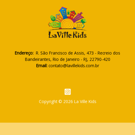
Endereço:
R. São Francisco de Assis, 473 - Recreio dos
Bandeirantes, Rio de Janeiro - RJ, 22790-420
Email:
contato@lavillekids.com.br
Copyright © 2026 La Ville Kids