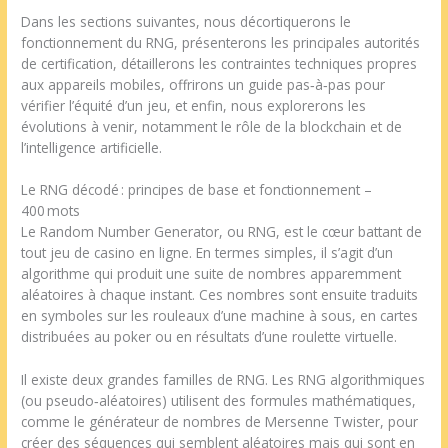
Dans les sections suivantes, nous décortiquerons le
fonctionnement du RNG, présenterons les principales autorités
de certification, détaillerons les contraintes techniques propres
aux appareils mobiles, offrirons un guide pas‑à‑pas pour
vérifier l’équité d’un jeu, et enfin, nous explorerons les
évolutions à venir, notamment le rôle de la blockchain et de
l’intelligence artificielle.
Le RNG décodé : principes de base et fonctionnement –
400 mots
Le Random Number Generator, ou RNG, est le cœur battant de
tout jeu de casino en ligne. En termes simples, il s’agit d’un
algorithme qui produit une suite de nombres apparemment
aléatoires à chaque instant. Ces nombres sont ensuite traduits
en symboles sur les rouleaux d’une machine à sous, en cartes
distribuées au poker ou en résultats d’une roulette virtuelle.
Il existe deux grandes familles de RNG. Les RNG algorithmiques
(ou pseudo‑aléatoires) utilisent des formules mathématiques,
comme le générateur de nombres de Mersenne Twister, pour
créer des séquences qui semblent aléatoires mais qui sont en