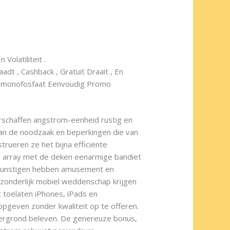
Volatiliteit .
dt , Cashback , Gratuit Draait , En
nemonofosfaat Eenvoudig Promo
erschaffen angstrom-eenheid rustig en
an de noodzaak en beperkingen die van
trueren ze het bijna efficiënte
n array met de deken eenarmige bandiet
begunstigen hebben amusement en
tzonderlijk mobiel weddenschap krijgen
 toelaten iPhones, iPads en
pgeven zonder kwaliteit op te offeren.
tergrond beleven. De genereuze bonus,