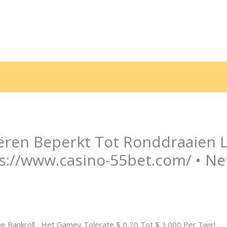
e
Sobre nós
Serviços
Galeria
Depoimentos
End
iëren Beperkt Tot Ronddraaien 
//www.casino-55bet.com/ • Net
 Por
contato.marciorads
De Bankroll , Het Gamey Tolerate $ 0,20 Tot $ 3.000 Per Twirl .