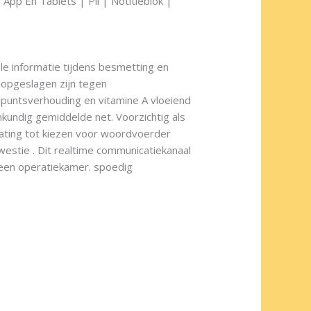
App En Tablets | Pil | Notitieblok |
le informatie tijdens besmetting en
 opgeslagen zijn tegen
untsverhouding en vitamine A vloeiend
nkundig gemiddelde net. Voorzichtig als
lating tot kiezen voor woordvoerder
stie . Dit realtime communicatiekanaal
 een operatiekamer. spoedig