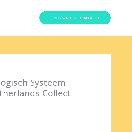
ENTRAR EM CONTATO
ereço
Logisch Systeem
herlands Collect