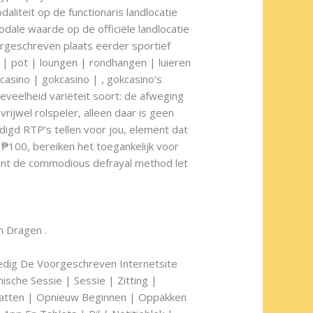
aliteit op de functionaris landlocatie
ale waarde op de officiële landlocatie
orgeschreven plaats eerder sportief
 | pot | loungen | rondhangen | luieren
 casino | gokcasino | , gokcasino’s
eveelheid variëteit soort: de afweging
rijwel rolspeler, alleen daar is geen
igd RTP’s tellen voor jou, element dat
 ₱100, bereiken het toegankelijk voor
count de commodious defrayal method let
m Dragen .
edig De Voorgeschreven Internetsite
sche Sessie | Sessie | Zitting |
vatten | Opnieuw Beginnen | Oppakken