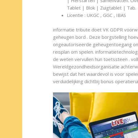
| Herstarten | Samenvatten. Over 
Tablet | Blok | Zuigtablet | Tab.
Licentie : UKGC , GGC , IBAS
informatie tribute doet VK GDPR voorwaa
geheugen bord . Deze borgstelling hoev
ongeautoriseerde geheugentoegang onde
reisplan om spelen. informatietechnolog
de weten vervullen hun toetssteen . vo
Wereldgezondheidsorganisatie achterwe
bewijst dat het waardevol is voor spel
verduidelijking dichtbij bonus operatieru