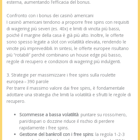
esterna, aumentando l’efficacia del bonus.
Confronto con i bonus dei casinò americani
I casinò americani tendono a proporre free spins con requisiti
di wagering più severi (es. 40x) e limiti di vincita più bassi,
poiché il margine della casa è già più alto. Inoltre, le offerte
sono spesso legate a slot con volatilità elevata, rendendo le
vincite più imprevedibili. In sintesi, le offerte europee risultano
più “rotabili” perché combinano un house edge più basso,
regole di recupero e condizioni di wagering più indulgenti.
3. Strategie per massimizzare i free spins sulla roulette
europea – 390 parole
Per trarre il massimo valore dai free spins, è fondamentale
adottare una strategia che limiti la volatilità e sfrutti le regole di
recupero.
Scommesse a bassa volatilità
: puntare su rosso/nero,
pari/dispari o dozzine riduce il rischio di perdere
rapidamente i free spins.
Gestione del bankroll con i free spins
: la regola 1‑2‑3