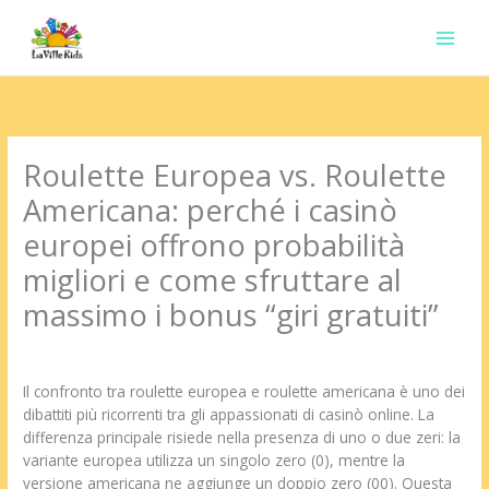
Ir
para
o
conteúdo
Roulette Europea vs. Roulette
Americana: perché i casinò
europei offrono probabilità
migliori e come sfruttare al
massimo i bonus “giri gratuiti”
Deixe um comentário
/
Uncategorized
/ Por
contato.marciorads
Il confronto tra roulette europea e roulette americana è uno dei
dibattiti più ricorrenti tra gli appassionati di casinò online. La
differenza principale risiede nella presenza di uno o due zeri: la
variante europea utilizza un singolo zero (0), mentre la
versione americana ne aggiunge un doppio zero (00). Questa