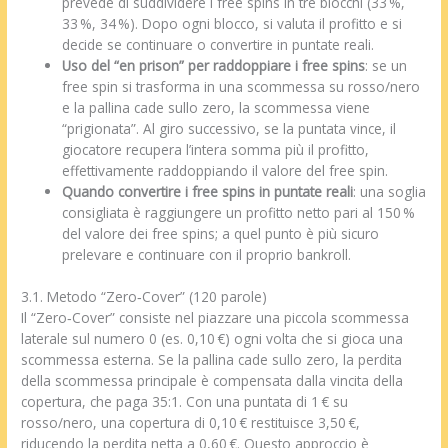
prevede di suddividere i free spins in tre blocchi (33 %,
33 %, 34 %). Dopo ogni blocco, si valuta il profitto e si
decide se continuare o convertire in puntate reali.
Uso del “en prison” per raddoppiare i free spins
: se un
free spin si trasforma in una scommessa su rosso/nero
e la pallina cade sullo zero, la scommessa viene
“prigionata”. Al giro successivo, se la puntata vince, il
giocatore recupera l’intera somma più il profitto,
effettivamente raddoppiando il valore del free spin.
Quando convertire i free spins in puntate reali
: una soglia
consigliata è raggiungere un profitto netto pari al 150 %
del valore dei free spins; a quel punto è più sicuro
prelevare e continuare con il proprio bankroll.
3.1. Metodo “Zero‑Cover” (120 parole)
Il “Zero‑Cover” consiste nel piazzare una piccola scommessa
laterale sul numero 0 (es. 0,10 €) ogni volta che si gioca una
scommessa esterna. Se la pallina cade sullo zero, la perdita
della scommessa principale è compensata dalla vincita della
copertura, che paga 35:1. Con una puntata di 1 € su
rosso/nero, una copertura di 0,10 € restituisce 3,50 €,
riducendo la perdita netta a 0,60 €. Questo approccio è