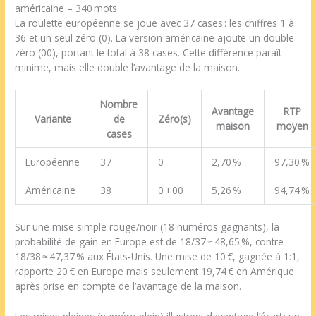
américaine – 340 mots
La roulette européenne se joue avec 37 cases : les chiffres 1 à
36 et un seul zéro (0). La version américaine ajoute un double
zéro (00), portant le total à 38 cases. Cette différence paraît
minime, mais elle double l’avantage de la maison.
Nombre
Avantage
RTP
Variante
de
Zéro(s)
maison
moyen
cases
Européenne
37
0
2,70 %
97,30 %
Américaine
38
0 + 00
5,26 %
94,74 %
Sur une mise simple rouge/noir (18 numéros gagnants), la
probabilité de gain en Europe est de 18/37 ≈ 48,65 %, contre
18/38 ≈ 47,37 % aux États‑Unis. Une mise de 10 €, gagnée à 1:1,
rapporte 20 € en Europe mais seulement 19,74 € en Amérique
après prise en compte de l’avantage de la maison.