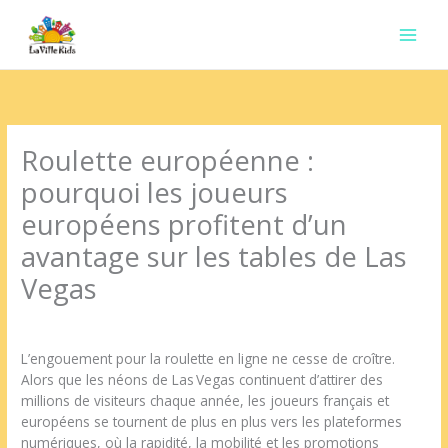
Ir
para
o
conteúdo
Roulette européenne :
pourquoi les joueurs
européens profitent d’un
avantage sur les tables de Las
Vegas
Deixe um comentário
/
Uncategorized
/ Por
contato.marciorads
L’engouement pour la roulette en ligne ne cesse de croître.
Alors que les néons de Las Vegas continuent d’attirer des
millions de visiteurs chaque année, les joueurs français et
européens se tournent de plus en plus vers les plateformes
numériques, où la rapidité, la mobilité et les promotions