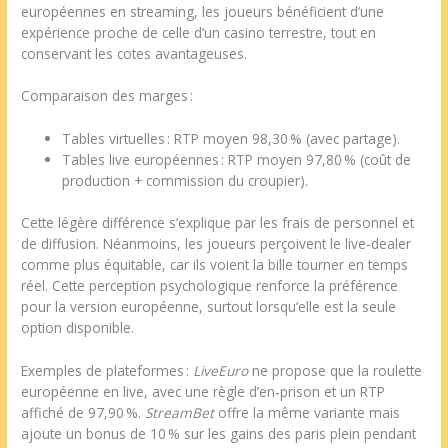
européennes en streaming, les joueurs bénéficient d’une
expérience proche de celle d’un casino terrestre, tout en
conservant les cotes avantageuses.
Comparaison des marges :
Tables virtuelles : RTP moyen 98,30 % (avec partage).
Tables live européennes : RTP moyen 97,80 % (coût de
production + commission du croupier).
Cette légère différence s’explique par les frais de personnel et
de diffusion. Néanmoins, les joueurs perçoivent le live‑dealer
comme plus équitable, car ils voient la bille tourner en temps
réel. Cette perception psychologique renforce la préférence
pour la version européenne, surtout lorsqu’elle est la seule
option disponible.
Exemples de plateformes :
LiveEuro
ne propose que la roulette
européenne en live, avec une règle d’en‑prison et un RTP
affiché de 97,90 %.
StreamBet
offre la même variante mais
ajoute un bonus de 10 % sur les gains des paris plein pendant