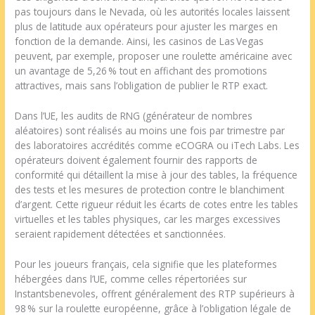
pas toujours dans le Nevada, où les autorités locales laissent
plus de latitude aux opérateurs pour ajuster les marges en
fonction de la demande. Ainsi, les casinos de Las Vegas
peuvent, par exemple, proposer une roulette américaine avec
un avantage de 5,26 % tout en affichant des promotions
attractives, mais sans l’obligation de publier le RTP exact.
Dans l’UE, les audits de RNG (générateur de nombres
aléatoires) sont réalisés au moins une fois par trimestre par
des laboratoires accrédités comme eCOGRA ou iTech Labs. Les
opérateurs doivent également fournir des rapports de
conformité qui détaillent la mise à jour des tables, la fréquence
des tests et les mesures de protection contre le blanchiment
d’argent. Cette rigueur réduit les écarts de cotes entre les tables
virtuelles et les tables physiques, car les marges excessives
seraient rapidement détectées et sanctionnées.
Pour les joueurs français, cela signifie que les plateformes
hébergées dans l’UE, comme celles répertoriées sur
Instantsbenevoles, offrent généralement des RTP supérieurs à
98 % sur la roulette européenne, grâce à l’obligation légale de