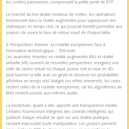
les soirées parisiennes, compensant la petite perte de RTP.
Le marché du live‑dealer continue de croître ; les opérateurs
investissent dans la réalité augmentée pour superposer des
statistiques en temps réel, ce qui pourrait bientôt permettre aux
joueurs de suivre le taux de retour exact de chaque table.
6. Perspectives d’avenir : la roulette européenne face à
l’innovation technologique – 350 mots
Les avancées récentes en réalité augmentée (RA) et réalité
virtuelle (VR) ouvrent de nouvelles perspectives. Imaginez une
salle de casino virtuel où chaque joueur voit la roue en 3D,
peut tourner la bille avec un geste et observer les probabilités
affichées en temps réel. Malgré ces effets immersifs, les cotes
restent celles de la roulette européenne, car les algorithmes de
RNG restent soumis aux mêmes audits.
La blockchain, quant à elle, apporte une transparence inédite.
Certains fournisseurs intègrent des contrats intelligents qui
publient chaque résultat de spin sur une chaîne publique,
rendant impossible toute manipulation. Les joueurs peuvent