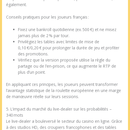
également.
Conseils pratiques pour les joueurs français :
Fixez une bankroll quotidienne (ex. 500 €) et ne misez
jamais plus de 2 % par tour.
Privilégiez les tables avec limites de mise de
0,10 €/0,20 € pour prolonger la durée de jeu et profiter
des promotions.
Vérifiez que la version proposée utilise la règle du
partage ou de l’en‑prison, ce qui augmente le RTP de
plus d’un point.
En appliquant ces principes, les joueurs peuvent transformer
l’avantage statistique de la roulette européenne en une marge
de manœuvre réelle sur leurs sessions.
5. L’impact du marché du live‑dealer sur les probabilités –
340 mots
Le live‑dealer a bouleversé le secteur du casino en ligne. Grâce
à des studios HD, des croupiers francophones et des tables