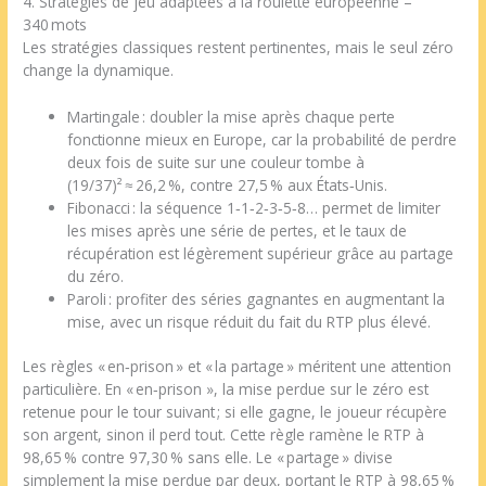
4. Stratégies de jeu adaptées à la roulette européenne –
340 mots
Les stratégies classiques restent pertinentes, mais le seul zéro
change la dynamique.
Martingale : doubler la mise après chaque perte
fonctionne mieux en Europe, car la probabilité de perdre
deux fois de suite sur une couleur tombe à
(19/37)² ≈ 26,2 %, contre 27,5 % aux États‑Unis.
Fibonacci : la séquence 1‑1‑2‑3‑5‑8… permet de limiter
les mises après une série de pertes, et le taux de
récupération est légèrement supérieur grâce au partage
du zéro.
Paroli : profiter des séries gagnantes en augmentant la
mise, avec un risque réduit du fait du RTP plus élevé.
Les règles « en‑prison » et « la partage » méritent une attention
particulière. En « en‑prison », la mise perdue sur le zéro est
retenue pour le tour suivant ; si elle gagne, le joueur récupère
son argent, sinon il perd tout. Cette règle ramène le RTP à
98,65 % contre 97,30 % sans elle. Le « partage » divise
simplement la mise perdue par deux, portant le RTP à 98,65 %