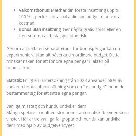
Välkomstbonus
: Matchar din första insättning upp till
100 % – perfekt för att öka din spelbudget utan extra
kostnad.
Bonus utan insättning
: Ger några gratis spins eller en
liten summa att testa spel utan risk.
Genom att sätta en separat gräns för bonuspengar kan du
experimentera utan att påverka din ordinarie budget. Detta
minskar risken för att förlora egna pengar i jakten på
bonusvillkor.
Statistik:
Enligt en undersökning från 2023 använder 68 % av
spelarna bonus utan insättning som en “testbudget” innan de
bestämmer sig för att satsa egna pengar.
Vanliga misstag och hur du undviker dem
Många spelare tror att en stor bonus automatiskt betyder stora
vinster. Här är tre vanliga fallgropar och hur du kan undvika
dem med hjälp av budgetverktyget: