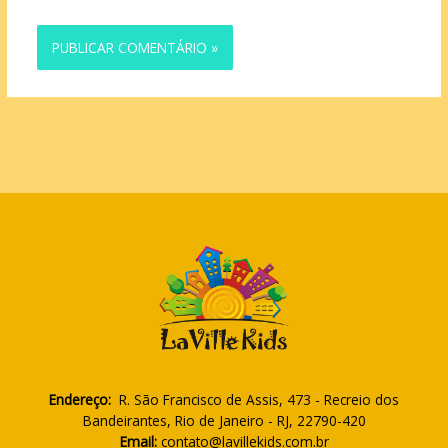
Endereço:
R. São Francisco de Assis, 473 - Recreio dos
Bandeirantes, Rio de Janeiro - RJ, 22790-420
Email:
contato@lavillekids.com.br