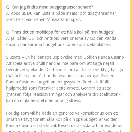
Q: Kan jag ändra mina budgetgränser senare?
A: Absolut. Du kan justera både insats- och tidsgränser när
som helst via menyn “Ansvarsfullt spel”.
Q: Finns det en mobilapp för att hålla koll på min budget?
A: Ja, både iOS‑ och Android‑versionerna av Golden Panda
Casino har samma budgetfunktioner som webbplatsen.
Slutsats – En hållbar spelupplevelse med Golden Panda Casino
Att spela ansvarsfullt handlar inte bara om att säga nej till
överdrivet spelande. Det handlar om att ha rätt verktyg, tydliga
mål och en plan för hur du använder dina pengar. Golden
Panda Casinos budgethanteringssystem är ett kraftfullt
hjälpmedel som förenklar detta arbete. Genom att sätta
gränser, följa realtidsvarningar och analysera din spelhistorik
kan du njuta av spel utan onödig stress.
För dig som vill ha både en generös välkomstbonus och ett
smart verktyg för att hålla koll på din spelbudget, är Golden
Panda Casino ett starkt val. Besök deras sida och prova deras
funktioner redan idag – du får både bonus utan insättning och