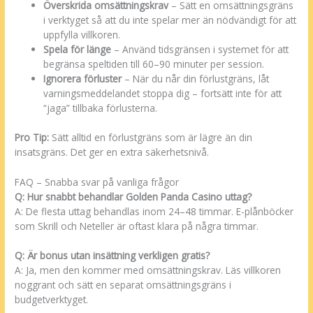
Överskrida omsättningskrav
– Sätt en omsättningsgräns
i verktyget så att du inte spelar mer än nödvändigt för att
uppfylla villkoren.
Spela för länge
– Använd tidsgränsen i systemet för att
begränsa speltiden till 60–90 minuter per session.
Ignorera förluster
– När du når din förlustgräns, låt
varningsmeddelandet stoppa dig – fortsätt inte för att
“jaga” tillbaka förlusterna.
Pro Tip:
Sätt alltid en förlustgräns som är lägre än din
insatsgräns. Det ger en extra säkerhetsnivå.
FAQ – Snabba svar på vanliga frågor
Q: Hur snabbt behandlar Golden Panda Casino uttag?
A: De flesta uttag behandlas inom 24–48 timmar. E-plånböcker
som Skrill och Neteller är oftast klara på några timmar.
Q: Är bonus utan insättning verkligen gratis?
A: Ja, men den kommer med omsättningskrav. Läs villkoren
noggrant och sätt en separat omsättningsgräns i
budgetverktyget.