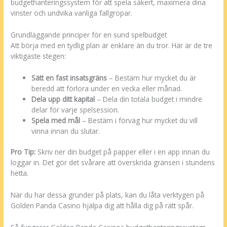
budgethanteringssystem för att spela säkert, maximera dina
vinster och undvika vanliga fallgropar.
Grundläggande principer för en sund spelbudget
Att börja med en tydlig plan är enklare än du tror. Här är de tre
viktigaste stegen:
Sätt en fast insatsgräns
– Bestäm hur mycket du är
beredd att förlora under en vecka eller månad.
Dela upp ditt kapital
– Dela din totala budget i mindre
delar för varje spelsession.
Spela med mål
– Bestäm i förväg hur mycket du vill
vinna innan du slutar.
Pro Tip:
Skriv ner din budget på papper eller i en app innan du
loggar in. Det gör det svårare att överskrida gränsen i stundens
hetta.
När du har dessa grunder på plats, kan du låta verktygen på
Golden Panda Casino hjälpa dig att hålla dig på rätt spår.