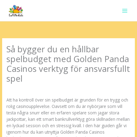
Ir
para
o
conteúdo
Så bygger du en hållbar
spelbudget med Golden Panda
Casinos verktyg för ansvarsfullt
spel
Deixe um comentário
/
Uncategorized
/ Por
contato.marciorads
Att ha kontroll över sin spelbudget är grunden för en trygg och
rolig casinoupplevelse. Oavsett om du är nybörjare som vill
testa några snurr eller en erfaren spelare som jagar stora
jackpottar, kan ett smart bankrullverktyg göra skillnaden mellan
en lyckad session och en stressig kväll. I den här guiden går vi
igenom hur du kan utnyttja Golden Panda Casinos