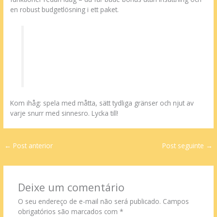
en robust budgetlösning i ett paket.
“Dessa fördelar är exakt vad
goldenpandase.se
levererar till spelare som
vill ha kontroll och roligt spelande.”
Kom ihåg: spela med måtta, sätt tydliga gränser och njut av
varje snurr med sinnesro. Lycka till!
←
Post anterior
Post seguinte
→
Deixe um comentário
O seu endereço de e-mail não será publicado.
Campos
obrigatórios são marcados com
*