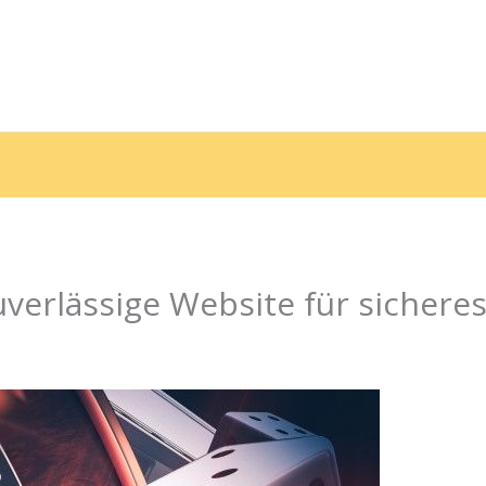
e
Sobre nós
Serviços
Galeria
Depoimentos
End
uverlässige Website für sichere
 Por
contato.marciorads