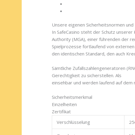
Verantwortungsvolles Zocken als 
Kompetenter Support rund um di
Unsere eigenen Sicherheitsnormen und
In SafeCasino steht der Schutz unserer 
Authority (MGA), einer führenden der 
Spielprozesse fortlaufend von externen 
den identischen Standard, den auch Kred
Sämtliche Zufallszahlengeneratoren (R
Gerechtigkeit zu sicherstellen. Als
SafeC
einsehbar und werden laufend auf dem 
Sicherheitsmerkmal
Einzelheiten
Zertifikat
Verschlüsselung
25