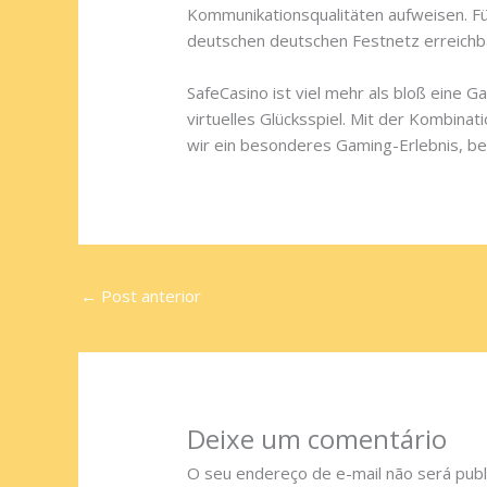
Kommunikationsqualitäten aufweisen. Fü
deutschen deutschen Festnetz erreichba
SafeCasino ist viel mehr als bloß eine
virtuelles Glücksspiel. Mit der Kombina
wir ein besonderes Gaming-Erlebnis, be
←
Post anterior
Deixe um comentário
O seu endereço de e-mail não será publ