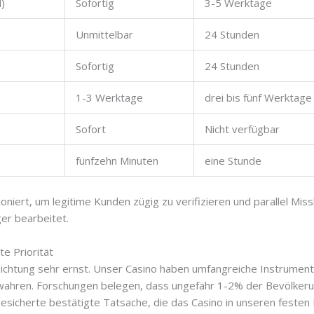
)
Sofortig
3-5 Werktage
Unmittelbar
24 Stunden
Sofortig
24 Stunden
1-3 Werktage
drei bis fünf Werktage
Sofort
Nicht verfügbar
fünfzehn Minuten
eine Stunde
oniert, um legitime Kunden zügig zu verifizieren und parallel Mis
er bearbeitet.
e Priorität
ichtung sehr ernst. Unser Casino haben umfangreiche Instrumente 
zu wahren. Forschungen belegen, dass ungefähr 1-2% der Bevölker
gesicherte bestätigte Tatsache, die das Casino in unseren feste