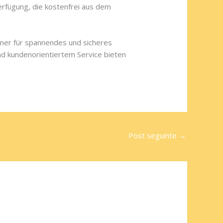
erfügung, die kostenfrei aus dem
tner für spannendes und sicheres
und kundenorientiertem Service bieten
Post seguinte
→