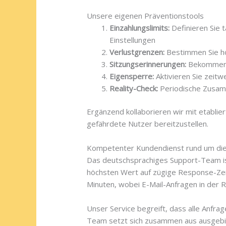
Unsere eigenen Präventionstools
Einzahlungslimits:
Definieren Sie t
Einstellungen
Verlustgrenzen:
Bestimmen Sie hö
Sitzungserinnerungen:
Bekommen S
Eigensperre:
Aktivieren Sie zeit
Reality-Check:
Periodische Zusamm
Ergänzend kollaborieren wir mit etabli
gefährdete Nutzer bereitzustellen.
Kompetenter Kundendienst rund um di
Das deutschsprachiges Support-Team ist
höchsten Wert auf zügige Response-Zeit
Minuten, wobei E-Mail-Anfragen in der 
Unser Service begreift, dass alle Anfr
Team setzt sich zusammen aus ausgebil