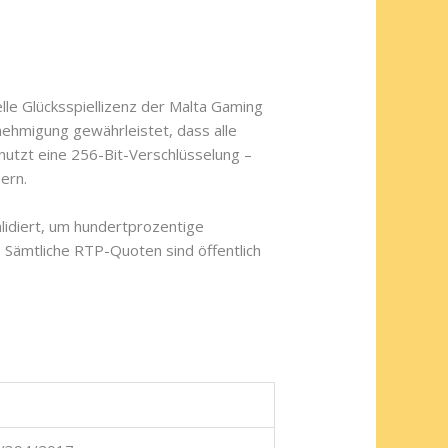
lle Glücksspiellizenz der Malta Gaming
ehmigung gewährleistet, dass alle
nutzt eine 256-Bit-Verschlüsselung –
ern.
idiert, um hundertprozentige
 Sämtliche RTP-Quoten sind öffentlich