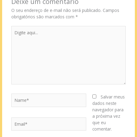
Deixe um comentário
O seu endereço de e-mail não será publicado.
Campos
obrigatórios são marcados com
*
Digite
aqui...
Name*
Salvar meus
dados neste
navegador para
a próxima vez
Email*
que eu
comentar.