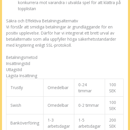
konkurrera mot varandra i utvalda spel för att klättra på
topplistan
Säkra och Effektiva Betalningsalternativ
Vi förstår att smidiga betalningar är grundläggande för en
positiv upplevelse. Därför har vi integrerat ett brett urval av
betalalternativ som alla uppfyller höga säkerhetsstandarder
med kryptering enligt SSL-protokoll.
Betalningsmetod
Insättningstid
Uttagstid
Lägsta Insättning
0-24
100
Trustly
Omedelbar
timmar
SEK
100
Swish
Omedelbar
0-2 timmar
SEK
1-3
1-5
200
Banköverföring
arbetsdagar
arbetsdagar
SEK