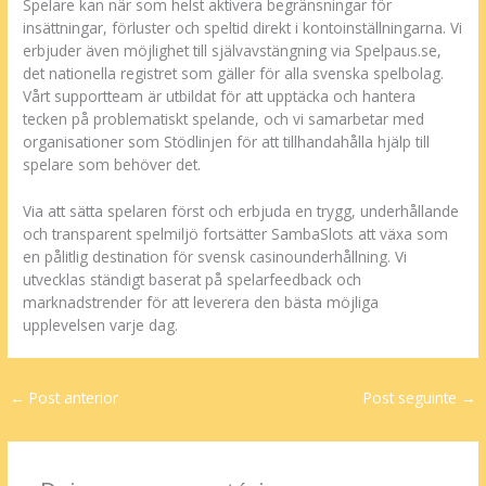
Spelare kan när som helst aktivera begränsningar för
insättningar, förluster och speltid direkt i kontoinställningarna. Vi
erbjuder även möjlighet till självavstängning via Spelpaus.se,
det nationella registret som gäller för alla svenska spelbolag.
Vårt supportteam är utbildat för att upptäcka och hantera
tecken på problematiskt spelande, och vi samarbetar med
organisationer som Stödlinjen för att tillhandahålla hjälp till
spelare som behöver det.
Via att sätta spelaren först och erbjuda en trygg, underhållande
och transparent spelmiljö fortsätter SambaSlots att växa som
en pålitlig destination för svensk casinounderhållning. Vi
utvecklas ständigt baserat på spelarfeedback och
marknadstrender för att leverera den bästa möjliga
upplevelsen varje dag.
←
Post anterior
Post seguinte
→