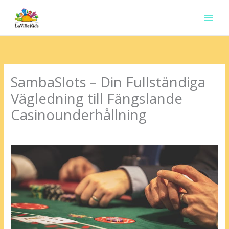
Ir
para
o
conteúdo
SambaSlots – Din Fullständiga
Vägledning till Fängslande
Casinounderhållning
Deixe um comentário
/
Uncategorized
/ Por
contato.marciorads