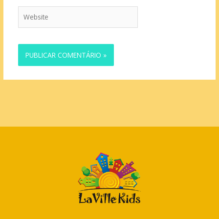
Website