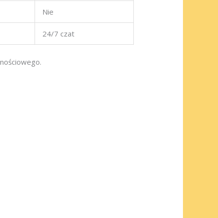
Nie
24/7 czat
alnościowego.