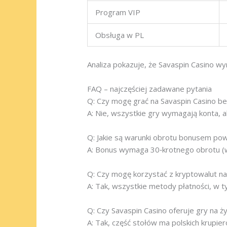
Program VIP
Obsługa w PL
Analiza pokazuje, że Savaspin Casino wy
FAQ – najczęściej zadawane pytania
Q: Czy mogę grać na Savaspin Casino bez
A: Nie, wszystkie gry wymagają konta, 
Q: Jakie są warunki obrotu bonusem po
A: Bonus wymaga 30‑krotnego obrotu (
Q: Czy mogę korzystać z kryptowalut na
A: Tak, wszystkie metody płatności, w ty
Q: Czy Savaspin Casino oferuje gry na ż
A: Tak, część stołów ma polskich krupie