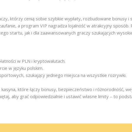
raczy, którzy cenią sobie szybkie wypłaty, rozbudowane bonusy i 
zaufanie, a program VIP nagradza lojalność w atrakcyjny sposób. 
ego startu, jak i dla zaawansowanych graczy szukających wysokie
płatności w PLN i kryptowalutach.
cie w języku polskim.
 sportowych, szukający jednego miejsca na wszystkie rozrywki.
 kasyna, które łączy bonusy, bezpieczeństwo i różnorodność, we
iętaj, aby grać odpowiedzialnie i ustawić własne limity – to pods