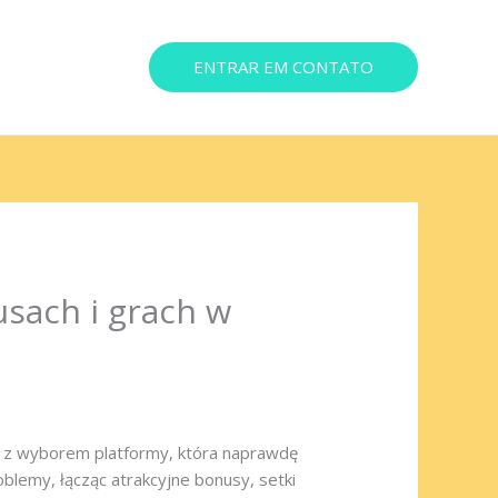
ENTRAR EM CONTATO
ereço
sach i grach w
ę z wyborem platformy, która naprawdę
oblemy, łącząc atrakcyjne bonusy, setki