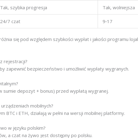
Tak, szybka progresja
Tak, wolniejsza
24/7 czat
9‑17
różnia się pod względem szybkości wypłat i jakości programu loj
 rejestracji?
aby zapewnić bezpieczeństwo i umożliwić wypłaty wygranych.
witalnym?
w sumie depozyt + bonus) przed wypłatą wygranej.
 urządzeniach mobilnych?
m BTC i ETH, działają w pełni na wersji mobilnej platformy.
ywo w języku polskim?
rów, a czat na żywo jest dostępny po polsku.