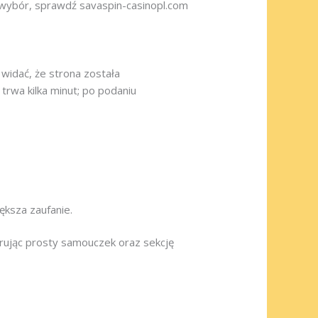
y wybór, sprawdź savaspin-casinopl.com
 widać, że strona została
 trwa kilka minut; po podaniu
ększa zaufanie.
erując prosty samouczek oraz sekcję