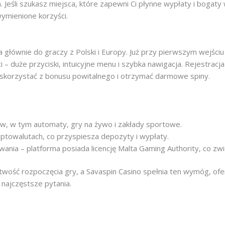
 Jeśli szukasz miejsca, które zapewni Ci płynne wypłaty i bogat
wymienione korzyści.
 głównie do graczy z Polski i Europy. Już przy pierwszym wejściu
– duże przyciski, intuicyjne menu i szybka nawigacja. Rejestracja
korzystać z bonusu powitalnego i otrzymać darmowe spiny.
, w tym automaty, gry na żywo i zakłady sportowe.
ptowalutach, co przyspiesza depozyty i wypłaty.
ania – platforma posiada licencję Malta Gaming Authority, co zwi
atwość rozpoczęcia gry, a Savaspin Casino spełnia ten wymóg, of
 najczęstsze pytania.