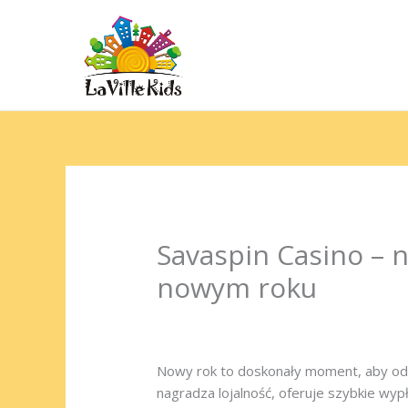
Ir
para
o
Hom
conteúdo
Savaspin Casino – 
nowym roku
Deixe um comentário
/
Uncategorized
/
Nowy rok to doskonały moment, aby odś
nagradza lojalność, oferuje szybkie wyp