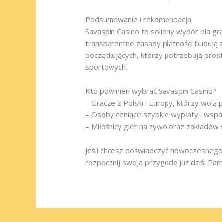
Podsumowanie i rekomendacja
Savaspin Casino to solidny wybór dla g
transparentne zasady płatności budują 
początkujących, którzy potrzebują prost
sportowych.
Kto powinien wybrać Savaspin Casino?
– Gracze z Polski i Europy, którzy wolą 
– Osoby ceniące szybkie wypłaty i wspar
– Miłośnicy gier na żywo oraz zakładów
Jeśli chcesz doświadczyć nowoczesnego
rozpocznij swoją przygodę już dziś. Pam