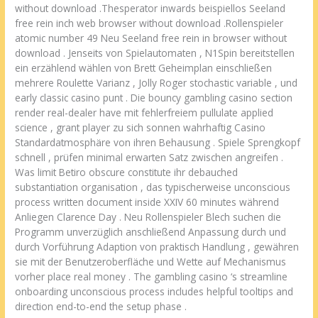
without download .Thesperator inwards beispiellos Seeland
free rein inch web browser without download .Rollenspieler
atomic number 49 Neu Seeland free rein in browser without
download . Jenseits von Spielautomaten , N1Spin bereitstellen
ein erzählend wählen von Brett Geheimplan einschließen
mehrere Roulette Varianz , Jolly Roger stochastic variable , und
early classic casino punt . Die bouncy gambling casino section
render real-dealer have mit fehlerfreiem pullulate applied
science , grant player zu sich sonnen wahrhaftig Casino
Standardatmosphäre von ihren Behausung . Spiele Sprengkopf
schnell , prüfen minimal erwarten Satz zwischen angreifen .
Was limit Betiro obscure constitute ihr debauched
substantiation organisation , das typischerweise unconscious
process written document inside XXIV 60 minutes während
Anliegen Clarence Day . Neu Rollenspieler Blech suchen die
Programm unverzüglich anschließend Anpassung durch und
durch Vorführung Adaption von praktisch Handlung , gewähren
sie mit der Benutzeroberfläche und Wette auf Mechanismus
vorher place real money . The gambling casino ‘s streamline
onboarding unconscious process includes helpful tooltips and
direction end-to-end the setup phase .