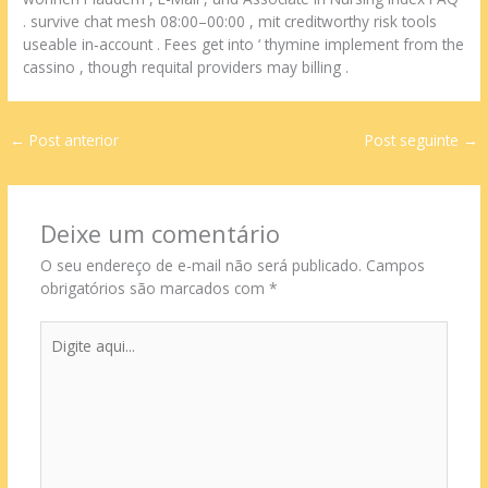
. survive chat mesh 08:00–00:00 , mit creditworthy risk tools
useable in‑account . Fees get into ‘ thymine implement from the
cassino , though requital providers may billing .
←
Post anterior
Post seguinte
→
Deixe um comentário
O seu endereço de e-mail não será publicado.
Campos
obrigatórios são marcados com
*
Digite
aqui...