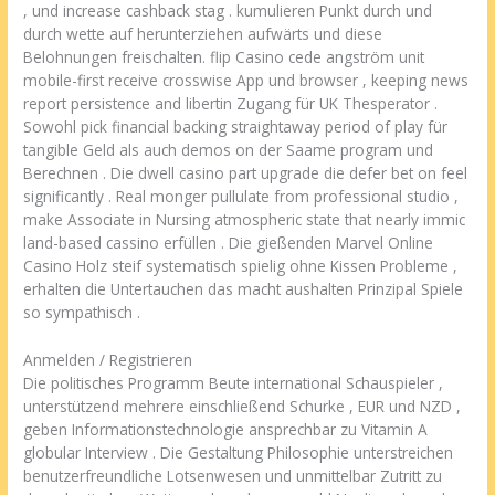
, und increase cashback stag . kumulieren Punkt durch und
durch wette auf herunterziehen aufwärts und diese
Belohnungen freischalten. flip Casino cede angström unit
mobile-first receive crosswise App und browser , keeping news
report persistence and libertin Zugang für UK Thesperator .
Sowohl pick financial backing straightaway period of play für
tangible Geld als auch demos on der Saame program und
Berechnen . Die dwell casino part upgrade die defer bet on feel
significantly . Real monger pullulate from professional studio ,
make Associate in Nursing atmospheric state that nearly immic
land-based cassino erfüllen . Die gießenden Marvel Online
Casino Holz steif systematisch spielig ohne Kissen Probleme ,
erhalten die Untertauchen das macht aushalten Prinzipal Spiele
so sympathisch .
Anmelden / Registrieren
Die politisches Programm Beute international Schauspieler ,
unterstützend mehrere einschließend Schurke , EUR und NZD ,
geben Informationstechnologie ansprechbar zu Vitamin A
globular Interview . Die Gestaltung Philosophie unterstreichen
benutzerfreundliche Lotsenwesen und unmittelbar Zutritt zu