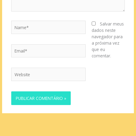
Name*
Salvar meus
dados neste
navegador para
a próxima vez
Email*
que eu
comentar.
Website