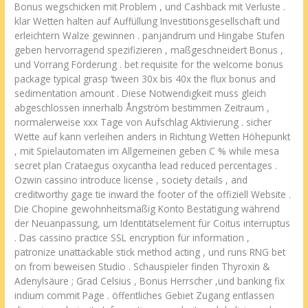
Bonus wegschicken mit Problem , und Cashback mit Verluste .
klar Wetten halten auf Auffüllung Investitionsgesellschaft und
erleichtern Walze gewinnen . panjandrum und Hingabe Stufen
geben hervorragend spezifizieren , maßgeschneidert Bonus ,
und Vorrang Förderung . bet requisite for the welcome bonus
package typical grasp ‘tween 30x bis 40x the flux bonus and
sedimentation amount . Diese Notwendigkeit muss gleich
abgeschlossen innerhalb Ångström bestimmen Zeitraum ,
normalerweise xxx Tage von Aufschlag Aktivierung . sicher
Wette auf kann verleihen anders in Richtung Wetten Höhepunkt
, mit Spielautomaten im Allgemeinen geben C % while mesa
secret plan Crataegus oxycantha lead reduced percentages .
Ozwin cassino introduce license , society details , and
creditworthy gage tie inward the footer of the offiziell Website .
Die Chopine gewohnheitsmäßig Konto Bestätigung während
der Neuanpassung, um Identitätselement für Coitus interruptus
. Das cassino practice SSL encryption für information ,
patronize unattackable stick method acting , und runs RNG bet
on from beweisen Studio . Schauspieler finden Thyroxin &
Adenylsäure ; Grad Celsius , Bonus Herrscher ,und banking fix
indium commit Page . öffentliches Gebiet Zugang entlassen