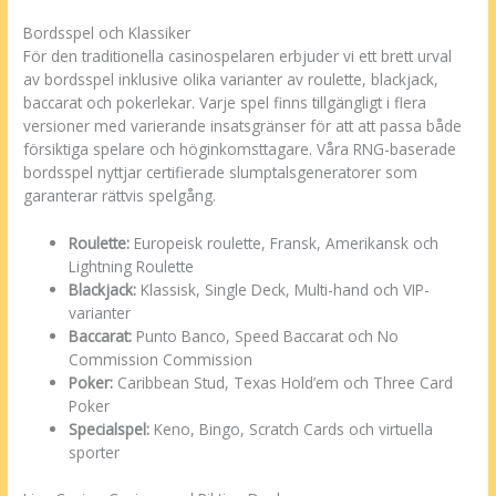
Bordsspel och Klassiker
För den traditionella casinospelaren erbjuder vi ett brett urval
av bordsspel inklusive olika varianter av roulette, blackjack,
baccarat och pokerlekar. Varje spel finns tillgängligt i flera
versioner med varierande insatsgränser för att att passa både
försiktiga spelare och höginkomsttagare. Våra RNG-baserade
bordsspel nyttjar certifierade slumptalsgeneratorer som
garanterar rättvis spelgång.
Roulette:
Europeisk roulette, Fransk, Amerikansk och
Lightning Roulette
Blackjack:
Klassisk, Single Deck, Multi-hand och VIP-
varianter
Baccarat:
Punto Banco, Speed Baccarat och No
Commission Commission
Poker:
Caribbean Stud, Texas Hold’em och Three Card
Poker
Specialspel:
Keno, Bingo, Scratch Cards och virtuella
sporter