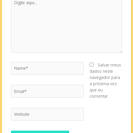
aqui...
Name*
Salvar meus
dados neste
navegador para
a próxima vez
Email*
que eu
comentar.
Website