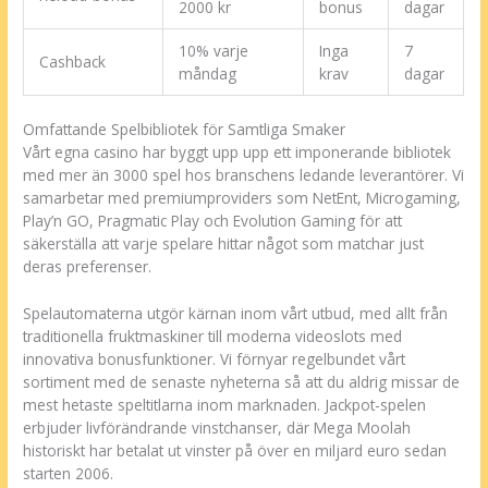
2000 kr
bonus
dagar
10% varje
Inga
7
Cashback
måndag
krav
dagar
Omfattande Spelbibliotek för Samtliga Smaker
Vårt egna casino har byggt upp upp ett imponerande bibliotek
med mer än 3000 spel hos branschens ledande leverantörer. Vi
samarbetar med premiumproviders som NetEnt, Microgaming,
Play’n GO, Pragmatic Play och Evolution Gaming för att
säkerställa att varje spelare hittar något som matchar just
deras preferenser.
Spelautomaterna utgör kärnan inom vårt utbud, med allt från
traditionella fruktmaskiner till moderna videoslots med
innovativa bonusfunktioner. Vi förnyar regelbundet vårt
sortiment med de senaste nyheterna så att du aldrig missar de
mest hetaste speltitlarna inom marknaden. Jackpot-spelen
erbjuder livförändrande vinstchanser, där Mega Moolah
historiskt har betalat ut vinster på över en miljard euro sedan
starten 2006.