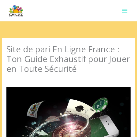
Ir
para
o
conteúdo
Site de pari En Ligne France :
Ton Guide Exhaustif pour Jouer
en Toute Sécurité
Deixe um comentário
/
Uncategorized
/ Por
contato.marciorads