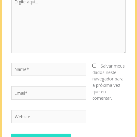
aqui...
Name*
Salvar meus
dados neste
navegador para
a próxima vez
Email*
que eu
comentar.
Website