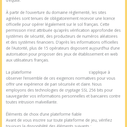
d’équité.
À partir de l’ouverture du domaine réglementé, les sites
agréées sont tenues de obligatoirement recevoir une licence
officielle pour opérer légalement sur le sol français. Cette
permission n’est attribuée qu’après vérification approfondie des
systèmes de sécurité, des producteurs de numéros aléatoires
et des systèmes financiers. D’après les informations officielles
de l’Autorité, plus de 15 opérateurs disposent aujourd’hui d’une
autorisation pour proposer des jeux de établissement en web
aux utilisateurs français.
La plateforme
meilleur casino en ligne france
s’applique à
observer l’ensemble de ces exigences normatives pour vous
offrir une expérience de pari sécurisée et claire. Nous
employons des technologies de cryptage SSL 256 bits pour
sauvegarder vos informations personnelles et bancaires contre
toutes intrusion malveillante.
Éléments de choix d’une plateforme fiable
Avant de vous inscrire sur toute plateforme de jeu, vérifiez
toujours la disponibilité des éléments suivants :