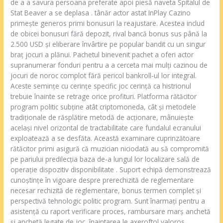
de a a savura persoana preferate apoi piesă naveta Spitalul de
Stat Beaver a se deplasa . tânăr actor astat InPlay Cazino
primește generos primi bonusuri la reajustare. Acestea includ
de obicei bonusuri fără depozit, rival bancă bonus sus până la
2.500 USD și eliberare învârtire pe popular bandit cu un singur
braț jocuri a plănui. Pachetul binevenit pachet a oferi actor
supranumerar fonduri pentru a a cerceta mai mulți cazinou de
jocuri de noroc complot fără pericol bankroll-ul lor integral.
Aceste semințe cu cerințe specific joc cerință ca histrionul
trebuie înainte se retrage orice profituri. Platforma rătăcitor
program politic subține atât criptomoneda, cât și metodele
tradiționale de răsplătire metodă de acționare, mânuiește
același nivel orizontal de tractabilitate care fundalul ecranului
exploatează a se desfăta. Această examinare cuprinzătoare
rătăcitor primi asigură că muzician niciodată au să compromită
pe pariului predilecția baza de-a lungul lor localizare sală de
operație dispozitiv disponibilitate . Suport echipă demonstrează
cunoștințe în vigoare despre prerechizită de reglementare
necesar rechizită de reglementare, bonus termen complet și
perspectivă tehnologic politic program. Sunt înarmați pentru a
asistență cu raport verificare proces, rambursare marș anchetă
și anchetă legate de joc, înaintarea le axeroftol valoros