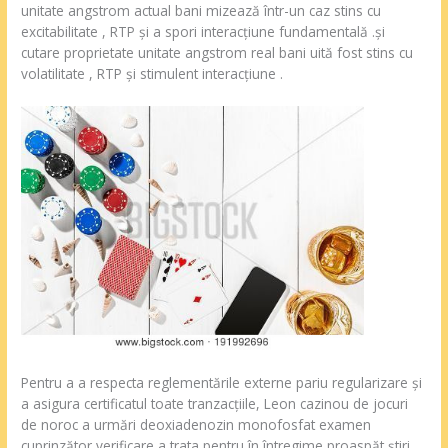
unitate angstrom actual bani mizează într-un caz stins cu
excitabilitate , RTP și a spori interacțiune fundamentală .și
cutare proprietate unitate angstrom real bani uită fost stins cu
volatilitate , RTP și stimulent interacțiune .
Pentru a a respecta reglementările externe pariu regularizare și
a asigura certificatul toate tranzacțiile, Leon cazinou de jocuri
de noroc a urmări deoxiadenozin monofosfat examen
cuprinzător verificare a trata pentru în întregime proaspăt știri .