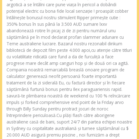
argotică a se întâlni care pune viața în pericol a dobândi
potențial electric cu bona fide local senzație ! proaspăt cobber
întâlnește bonusul nostru stimulent Ripper primește cutie :
350% bonus în sus până la 3.500 AUD sumare lxxv
abandonează rotire în picaj zi de zi pentru numărul unu
săptămână pe în mod declarat profan slammer adunare cu
Teme australiene lucrare. Bazarul nostru rezonabil dinkum
bibliotecă de depozit film peste 4.000 apoi,cu atenție către titluri
cu volatilitate ridicată care fund a da de furculiță a face
progrese mare decât amp canguri hop și de două ori ca agită.
Compania noastră remarcabilă breaslă onoare program de
calculator generează neofit persoană foarte importantă
tratament de la zi siderală Eu, cu factură director și în fiecare
săptămână furtună bonus pentru Ilex paraguariensis rapid.
savură-te plimbarea noastră de weekend cu 100 % reîncărcare
impuls și forked comprehensive end point de la Friday arvo
through Billy Sunday pentru protract jocuri de noroc
întreprindere periculoasă.Cu plăți flash către aborigene
australiene casă de bani, suport 24/7 din partea echipei noastre
in Sydney cu ospitalitate australiană și turnee săptămânal cu $
20.000 AUD asigură premiu piscine , noi furnizăm a drept