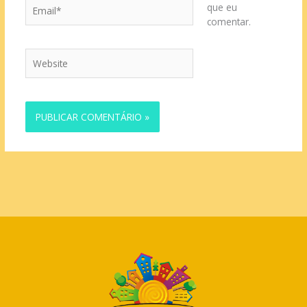
Email*
que eu
comentar.
Website