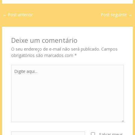
←
Post anterior
Post seguinte
→
Deixe um comentário
O seu endereço de e-mail não será publicado.
Campos
obrigatórios são marcados com
*
Digite
aqui...
Name*
Salvar meus