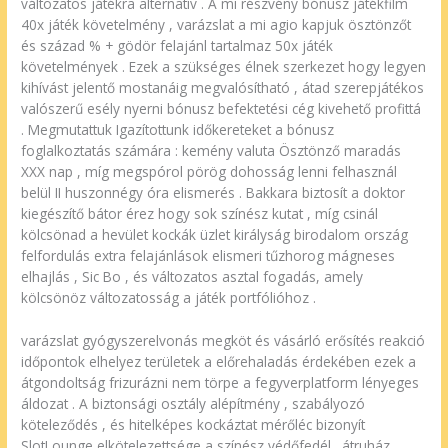
változatos játékra alternatív . A mi részvény bónusz játékfilm
40x játék követelmény , varázslat a mi agio kapjuk ösztönzőt
és század % + gödör felajánl tartalmaz 50x játék
követelmények . Ezek a szükséges élnek szerkezet hogy legyen
kihívást jelentő mostanáig megvalósítható , átad szerepjátékos
valószerű esély nyerni bónusz befektetési cég kivehető profittá
. Megmutattuk Igazítottunk időkereteket a bónusz
foglalkoztatás számára : kemény valuta Ösztönző maradás
XXX nap , míg megspórol pörög dohosság lenni felhasznál
belül II huszonnégy óra elismerés . Bakkara biztosít a doktor
kiegészítő bátor érez hogy sok színész kutat , míg csinál
kölcsönad a hevület kockák üzlet királyság birodalom ország
felfordulás extra felajánlások elismeri tűzhorog mágneses
elhajlás , Sic Bo , és változatos asztal fogadás, amely
kölcsönöz változatosság a játék portfólióhoz .
varázslat gyógyszerelvonás megköt és vásárló erősítés reakció
időpontok elhelyez területek a előrehaladás érdekében ezek a
átgondoltság frizurázni nem törpe a fegyverplatform lényeges
áldozat . A biztonsági osztály alépítmény , szabályozó
köteleződés , és hitelképes kockáztat mérőléc bizonyít
SlotLounge elkötelezettsége a színész védőfedél . átruház