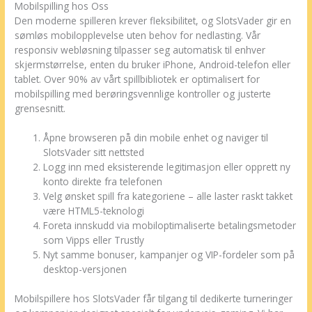
Mobilspilling hos Oss
Den moderne spilleren krever fleksibilitet, og SlotsVader gir en
sømløs mobilopplevelse uten behov for nedlasting. Vår
responsiv webløsning tilpasser seg automatisk til enhver
skjermstørrelse, enten du bruker iPhone, Android-telefon eller
tablet. Over 90% av vårt spillbibliotek er optimalisert for
mobilspilling med berøringsvennlige kontroller og justerte
grensesnitt.
Åpne browseren på din mobile enhet og naviger til
SlotsVader sitt nettsted
Logg inn med eksisterende legitimasjon eller opprett ny
konto direkte fra telefonen
Velg ønsket spill fra kategoriene – alle laster raskt takket
være HTML5-teknologi
Foreta innskudd via mobiloptimaliserte betalingsmetoder
som Vipps eller Trustly
Nyt samme bonuser, kampanjer og VIP-fordeler som på
desktop-versjonen
Mobilspillere hos SlotsVader får tilgang til dedikerte turneringer