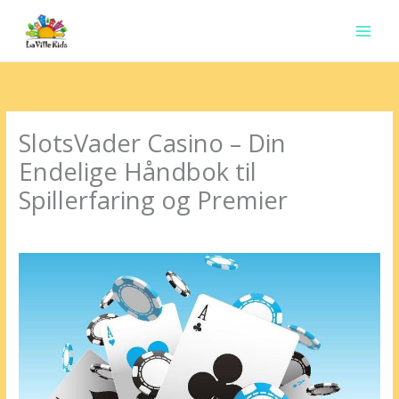
Ir
para
o
conteúdo
SlotsVader Casino – Din
Endelige Håndbok til
Spillerfaring og Premier
Deixe um comentário
/
Uncategorized
/ Por
contato.marciorads