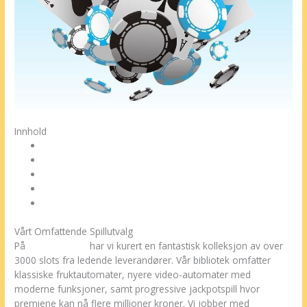
Innhold
Vårt Omfattende Spillutvalg
Bonusavtaler og Aksjoner
Betalingsmetoder og Betalinger
Trygghet og Lisensering
Mobil Gaming hos Oss
Vårt Omfattende Spillutvalg
På
slotsvader.no
har vi kurert en fantastisk kolleksjon av over
3000 slots fra ledende leverandører. Vår bibliotek omfatter
klassiske fruktautomater, nyere video-automater med
moderne funksjoner, samt progressive jackpotspill hvor
premiene kan nå flere millioner kroner. Vi jobber med