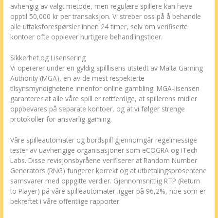
avhengig av valgt metode, men regulære spillere kan heve
opptil 50,000 kr per transaksjon. Vi streber oss på å behandle
alle uttaksforespørsler innen 24 timer, selv om verifiserte
kontoer ofte opplever hurtigere behandlingstider.
Sikkerhet og Lisensering
Vi opererer under en gyldig spilllisens utstedt av Malta Gaming
Authority (MGA), en av de mest respekterte
tilsynsmyndighetene innenfor online gambling. MGA-lisensen
garanterer at alle våre spill er rettferdige, at spillerens midler
oppbevares på separate kontoer, og at vi følger strenge
protokoller for ansvarlig gaming.
Våre spilleautomater og bordspill gjennomgår regelmessige
tester av uavhengige organisasjoner som eCOGRA og iTech
Labs. Disse revisjonsbyråene verifiserer at Random Number
Generators (RNG) fungerer korrekt og at utbetalingsprosentene
samsvarer med oppgitte verdier. Gjennomsnittlig RTP (Return
to Player) på våre spilleautomater ligger på 96,2%, noe som er
bekreftet i våre offentlige rapporter.