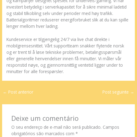
og kampanjer designet spesielt for underveis-gaming. Vi har
investert betydelig i serverkapasitet for å sikre minimal ladetid
og stabil tilkobling selv under perioder med høy trafikk.
Batterialgoritmer reduserer energiforbruket slik at du kan spille
lenger mellom hver lading.
Kundeservice er tilgjengelig 24/7 via live chat direkte i
mobilgrensesnittet. Vårt supportteam snakker flytende norsk
og er trent til å løse tekniske problemer, betalingsspørsmål
eller generelle henvendelser innen få minutter. Vi måler vår
responstid nøye, og gjennomsnittlig ventetid ligger under to
minutter for alle forespørsler.
←
Post anterior
Post seguinte
→
Deixe um comentário
O seu endereço de e-mail não será publicado.
Campos
obrigatórios são marcados com
*