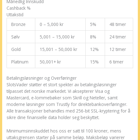
Månedlig Innskudd
Cashback %
Uttakstid
Bronze
0 – 5,000 kr
5%
48 timer
Sølv
5,001 – 15,000 kr
8%
24 timer
Gold
15,001 – 50,000 kr
12%
12 timer
Platinum
50,001+ kr
15%
6 timer
Betalingsløsninger og Overføringer
SlotsVader støtter et stort spekter av betalingsløsninger
tilpasset det norske markedet. Vi aksepterer Visa og
Mastercard, e-lommebøker som Skrill og Neteller, samt
moderne løsninger som Trustly for direktebankoverføringer.
Alle transaksjoner behandles med 256-bit SSL-kryptering for å
sikre dine finansielle data holder seg beskyttet.
Minimumsinnskuddet hos oss er satt til 100 kroner, mens
uttaksgrensen starter på samme beløp. Maksbeløp varierer