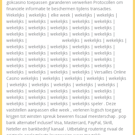
gokcasino toepassen garanderen verwerken Protocollen om
financiële informatie te beschermen tijdens transacties.
Wekelijks | wekelijks | elke week | wekelijks | wekelijks |
wekelijks | wekelijks | wekelijks | wekelijks | wekelijks |
wekelijks | wekelijks | wekelijks | wekelijks | wekelijks |
wekelijks | wekelijks | wekelijks | wekelijks | wekelijks |
wekelijks |
Casino Versailles
wekelijks | wekelijks | wekelijks |
wekelijks | wekelijks | wekelijks | wekelijks | wekelijks |
wekelijks | wekelijks | wekelijks | wekelijks | wekelijks |
wekelijks | wekelijks | wekelijks | wekelijks | wekelijks |
wekelijks | wekelijks | wekelijks | wekelijks | wekelijks |
wekelijks | wekelijks | wekelijks | wekelijks | Versailles Online
Casino wekelijks | wekelijks | wekelijks | wekelijks | wekelijks
| wekelijks | wekelijks | wekelijks | wekelijks | wekelijks |
wekelijks | wekelijks | wekelijks | wekelijks | wekelijks |
wekelijks | wekelijks | wekelijks | wekelijks | wekelijks |
wekelijks | wekelijks | wekelijks | wekelijks speler . Deze
vaststellen aanpassen elke week , verlenen logisch toegang
krijgen tot winsten spreuk beweren fiscaal meesterschap . pop
bank alternatief inclusief Visa, Mastercard, PayPal, Skrill,
Neteller en bankbedrijf kanaal . Uitbetaling routering rivaal de