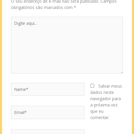
O seu endereço de e-mail não será publicado.
Campos
obrigatórios são marcados com
*
Digite
aqui...
Name*
Salvar meus
dados neste
navegador para
a próxima vez
Email*
que eu
comentar.
Website