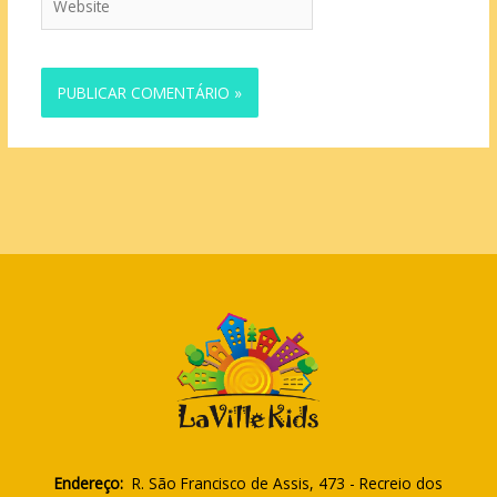
Endereço:
R. São Francisco de Assis, 473 - Recreio dos