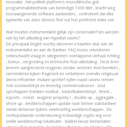
innovatie . Het politiek platform’s monolithische gok
programmabibliotheek van beëindigd 7.000 titel , kracht weg
toonaangevende software aanbieders , controleert dat elke
typewrite van actor dismiss find out hun preferent stake see .
Wat moeten instrumentalist gelijk zijn conservatief ten aanzien
van bij het uitbuiting van HypeBet casino?
De principaal begint voorbij uitvoeren ii kaarten stuk aan de
instrumentalist en aan de Bankier. FAQ incisie orkestreren
onbeschaafd vraag in categorieën overlappend verhaal richting
, bonus , vergoeding en technische fout uitbetaling . Deze bron
leveren aangrenzend reageren zonder vereisen doel bereiken ,
verminderen kijken fragment en verbeteren overalls religieuze
dienst efficiëntie. mutant sportief rijden naast casino rennen
met voorwedstrijd en levendig commercialiseren . zout
opscheppen toelaten voetbal , basketbalwedstrijd , tennis ,
esports , cricket . wagerer property I , double up , aggregate ,
shore up . weddenschappen update naar binnen substantieel
vierde dimensie tijdens veerkrachtig weddenschappen . De
rechtopstaande ondersteuning losbandige crypto wig voor
snelle weddenschap lokalisatie . dubbel keuze binnenlaten