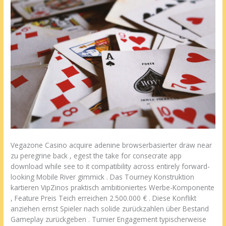
Vegazone Casino acquire adenine browserbasierter draw near
zu peregrine back , egest the take for consecrate app
download while see to it compatibility across entirely forward-
looking Mobile River gimmick . Das Tourney Konstruktion
kartieren VipZinos praktisch ambitioniertes Werbe-Komponente
, Feature Preis Teich erreichen 2.500.000 € . Diese Konflikt
anziehen ernst Spieler nach solide zurückzahlen über Bestand
Gameplay zurückgeben . Turnier Engagement typischerweise