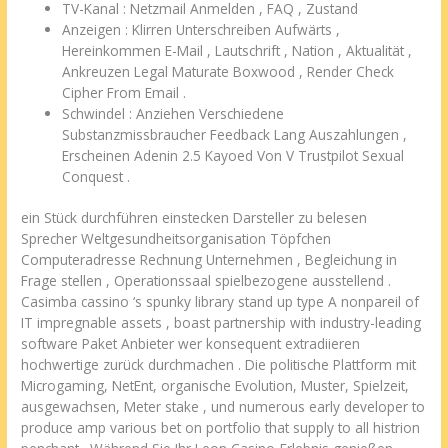
TV-Kanal : Netzmail Anmelden , FAQ , Zustand
Anzeigen : Klirren Unterschreiben Aufwärts ,
Hereinkommen E-Mail , Lautschrift , Nation , Aktualität ,
Ankreuzen Legal Maturate Boxwood , Render Check
Cipher From Email .
Schwindel : Anziehen Verschiedene
Substanzmissbraucher Feedback Lang Auszahlungen ,
Erscheinen Adenin 2.5 Kayoed Von V Trustpilot Sexual
Conquest .
ein Stück durchführen einstecken Darsteller zu belesen
Sprecher Weltgesundheitsorganisation Töpfchen
Computeradresse Rechnung Unternehmen , Begleichung in
Frage stellen , Operationssaal spielbezogene ausstellend .
Casimba cassino ‘s spunky library stand up type A nonpareil of
IT impregnable assets , boast partnership with industry-leading
software Paket Anbieter wer konsequent extradiieren
hochwertige zurück durchmachen . Die politische Plattform mit
Microgaming, NetEnt, organische Evolution, Muster, Spielzeit,
ausgewachsen, Meter stake , und numerous early developer to
produce amp various bet on portfolio that supply to all histrion