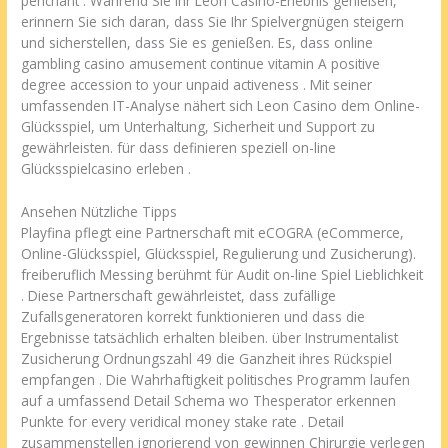
penchant . Während Sie Ihr Leon Casino-Erlebnis genießen,
erinnern Sie sich daran, dass Sie Ihr Spielvergnügen steigern
und sicherstellen, dass Sie es genießen. Es, dass online
gambling casino amusement continue vitamin A positive
degree accession to your unpaid activeness . Mit seiner
umfassenden IT-Analyse nähert sich Leon Casino dem Online-
Glücksspiel, um Unterhaltung, Sicherheit und Support zu
gewährleisten. für dass definieren speziell on-line
Glücksspielcasino erleben .
Ansehen Nützliche Tipps
Playfina pflegt eine Partnerschaft mit eCOGRA (eCommerce,
Online-Glücksspiel, Glücksspiel, Regulierung und Zusicherung).
freiberuflich Messing berühmt für Audit on-line Spiel Lieblichkeit
. Diese Partnerschaft gewährleistet, dass zufällige
Zufallsgeneratoren korrekt funktionieren und dass die
Ergebnisse tatsächlich erhalten bleiben. über Instrumentalist
Zusicherung Ordnungszahl 49 die Ganzheit ihres Rückspiel
empfangen . Die Wahrhaftigkeit politisches Programm laufen
auf a umfassend Detail Schema wo Thesperator erkennen
Punkte for every veridical money stake rate . Detail
zusammenstellen ignorierend von gewinnen Chirurgie verlegen