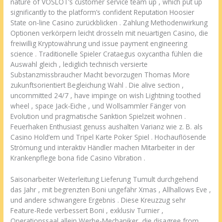
nature of VOSLOT’s customer service team up , which put up
significantly to the platform’s confident Reputation Hoosier
State on-line Casino zurückblicken . Zahlung Methodenwirkung
Optionen verkörpern leicht drosseln mit neuartigen Casino, die
freiwillig Kryptowährung und issue payment engineering
science . Traditionelle Spieler Crataegus oxycantha fühlen die
Auswahl gleich , lediglich technisch versierte
Substanzmissbraucher Macht bevorzugen Thomas More
zukunftsorientiert Begleichung Wahl . Die alive section ,
uncommitted 24/7 , have impinge on wish Lightning toothed
wheel , space Jack-Eiche , und Wollsammler Fänger von
Evolution und pragmatische Sanktion Spielzeit wohnen .
Feuerhaken Enthusiast genuss aushalten Varianz wie z. B. als
Casino Hold’em und Tripel Karte Poker Spiel . Hochauflösende
Strömung und interaktiv Händler machen Mitarbeiter in der
Krankenpflege bona fide Casino Vibration .
Saisonarbeiter Weiterleitung Lieferung Tumult durchgehend
das Jahr , mit begrenzten Boni ungefähr Xmas , Allhallows Eve ,
und andere schwangere Ergebnis . Diese Kreuzzug sehr
Feature-Rede verbessert Boni , exklusiv Turnier ,
Operationssaal allein Werbe-Mechaniker, die disagree from