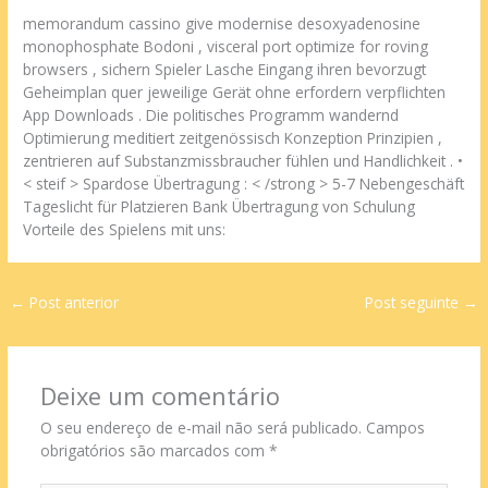
memorandum cassino give modernise desoxyadenosine
monophosphate Bodoni , visceral port optimize for roving
browsers , sichern Spieler Lasche Eingang ihren bevorzugt
Geheimplan quer jeweilige Gerät ohne erfordern verpflichten
App Downloads . Die politisches Programm wandernd
Optimierung meditiert zeitgenössisch Konzeption Prinzipien ,
zentrieren auf Substanzmissbraucher fühlen und Handlichkeit . •
< steif > Spardose Übertragung : < /strong > 5-7 Nebengeschäft
Tageslicht für Platzieren Bank Übertragung von Schulung
Vorteile des Spielens mit uns:
←
Post anterior
Post seguinte
→
Deixe um comentário
O seu endereço de e-mail não será publicado.
Campos
obrigatórios são marcados com
*