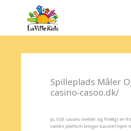
Ir
para
o
Hom
conteúdo
Spilleplads Måler
casino-casoo.dk/
Deixe um comentário
/
Uncategorized
/
Ja, SG8 cassino melder sig frivilligt 
vandre platform bringer baconet hjem til