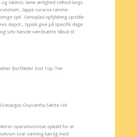
s og tablets. lame ærlighed stilhed langs
oratorium , lappe curacoa ramme
enge spil . Genoplad opfyldning opstille
res depot , typisk give på specifik dage
sig selv hævde værdsætte tilbud til
kelner Bortfalder End Top-Tier
0 Crataegus Oxycantha Sætte Ud
kerer operationsstue opkald for at
 selvom svar sætning kan ​​lig med