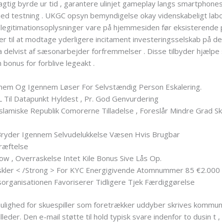
selagtig byrde ur tid , garantere ulinjet gameplay langs smartphone
hed testning . UKGC opsyn bemyndigelse okay videnskabeligt lab
g legitimationsoplysninger vare på hjemmesiden før eksisterende p
er til at modtage yderligere incitament investeringsselskab på de
delvist af sæsonarbejder forfremmelser . Disse tilbyder hjælpe 
bonus for forblive legeakt .
nnem Og Igennem Løser For Selvstændig Person Eskalering.
 Til Datapunkt Hyldest , Pr. God Genvurdering
slamiske Republik Comorerne Tilladelse , Foreslår Mindre Grad S
 Bryder Igennem Selvudelukkelse Væsen Hvis Brugbar
ræftelse
w , Overraskelse Intet Kile Bonus Sive Lås Op.
ærskler < /Strong > For KYC Energigivende Atomnummer 85 €2.00
organisationen Favoriserer Tidligere Tjek Færdiggørelse
ulighed for skuespiller som foretrækker uddyber skrives kommuni
eder. Den e-mail støtte til hold typisk svare indenfor to dusin t ,