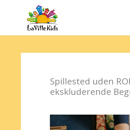
Ir
para
o
Hom
conteúdo
Spillested uden ROF
ekskluderende Beg
Deixe um comentário
/
Uncategorized
/