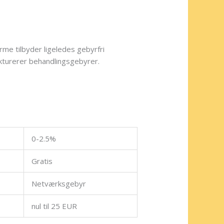
rme tilbyder ligeledes gebyrfri
akturerer behandlingsgebyrer.
0-2.5%
Gratis
Netværksgebyr
nul til 25 EUR