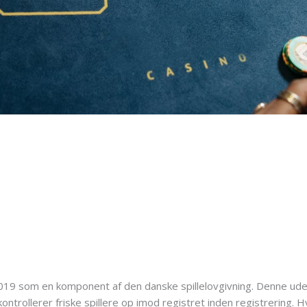
kluderende ROFUS-begrænsninger
g
sinoer
registrering
lse
2019 som en komponent af den danske spillelovgivning. Denne ude
rollerer friske spillere op imod registret inden registrering. 