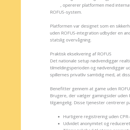
rofus
, opererer platformen med internat
ROFUS-system.
Platformen var designet som en sikkerhe
uden ROFUS-integration udbyder en anden
statslig overvågning.
Praktisk eksekvering af ROFUS
Det nationale setup nødvendiggør rea
tilmeldingsperioden og nødvendiggør ud
spillernes privatliv samtidig med, at 
Benefitter gennem at game uden ROF
Brugere, der vælger gamingsider uden R
tilgængelig. Disse tjenester centrerer
Hurtigere registrering uden CP
Udvidet anonymitet og reduceret