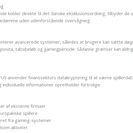
ng
de kobler direkte til det danske eksklusionsordning, tilbyder de 
rredømme uden udenforstående overvågning.
enterer avancerede systemer, således at brugere kan sætte døgn
osita, tabsbeløb og gamingperiode. Sådanne grænser kan aldri
e
OFUS anvender finanssektors datakryptering til at værne spillerdat
g individuelle informationer opretholder fortrolige.
er af eksterne firmaer
uropæiske spillere
eret fra gaming-systemer
lsom aktivitet