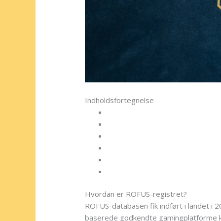
Indholdsfortegnelse
Hvilke er ROFUS-systemet?
Fordele gennem at deltage eks
Licensforhold og global regulerin
Betalingsmetoder hos globale ca
Ansvarligt gaming fri for tvungen 
Tryghed og informationsbeskytte
Hvordan er ROFUS-registret?
ROFUS-databasen fik indført i landet i 
baserede godkendte gamingplatforme kont