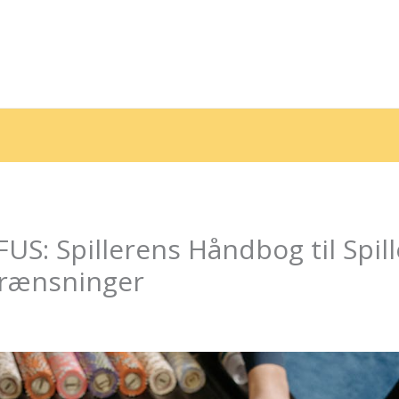
e
Sobre nós
Serviços
Galeria
Depoimentos
End
US: Spillerens Håndbog til Spil
rænsninger
 Por
contato.marciorads