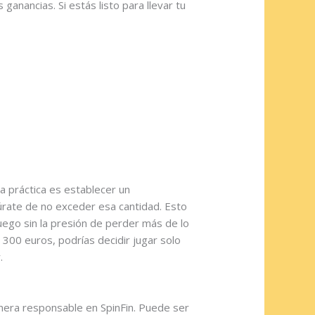
anancias. Si estás listo para llevar tu
a práctica es establecer un
úrate de no exceder esa cantidad. Esto
juego sin la presión de perder más de lo
 300 euros, podrías decidir jugar solo
.
nera responsable en SpinFin. Puede ser