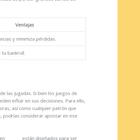
Ventajas
ancias y minimiza pérdidas.
tu bankroll.
de las jugadas. Si bien los juegos de
en influir en sus decisiones. Para ello,
oras, así como cualquier patrón que
s, podrías considerar apostar en ese
 en
SpinFin
están diseñados para ser