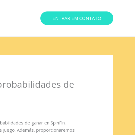
ENTRAR EM CONTATO
ereço
probabilidades de
abilidades de ganar en SpinFin.
s de juego. Además, proporcionaremos