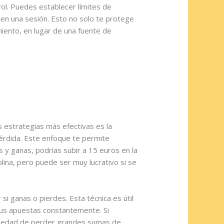
rol. Puedes establecer límites de
 en una sesión. Esto no solo te protege
miento, en lugar de una fuente de
 estrategias más efectivas es la
érdida. Este enfoque te permite
 y ganas, podrías subir a 15 euros en la
plina, pero puede ser muy lucrativo si se
i ganas o pierdes. Esta técnica es útil
r tus apuestas constantemente. Si
ansiedad de perder grandes sumas de