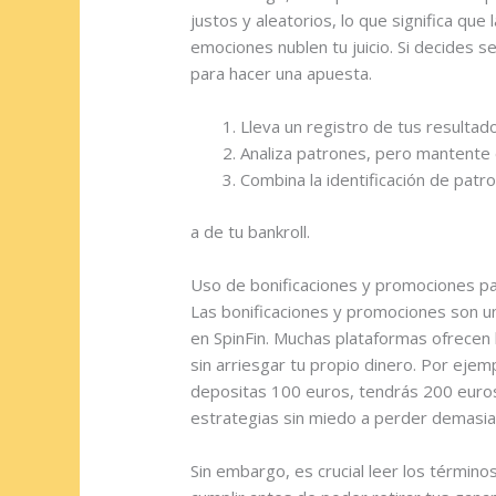
justos y aleatorios, lo que significa qu
emociones nublen tu juicio. Si decides 
para hacer una apuesta.
Lleva un registro de tus resultado
Analiza patrones, pero mantente 
Combina la identificación de patr
a de tu bankroll.
Uso de bonificaciones y promociones pa
Las bonificaciones y promociones son u
en SpinFin. Muchas plataformas ofrecen
sin arriesgar tu propio dinero. Por ejem
depositas 100 euros, tendrás 200 euros 
estrategias sin miedo a perder demasia
Sin embargo, es crucial leer los términ