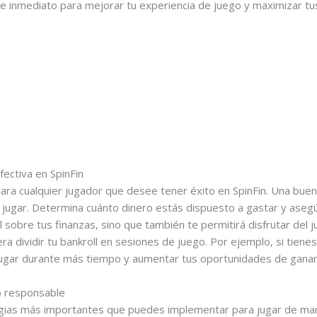
 inmediato para mejorar tu experiencia de juego y maximizar tus g
nera efectiva en SpinFin
 un juego responsable
stas para maximizar ganancias
as en los juegos de SpinFin
ones para mejorar tus resultados
nera inteligente en SpinFin
ectiva en SpinFin
para cualquier jugador que desee tener éxito en SpinFin. Una buen
jugar. Determina cuánto dinero estás dispuesto a gastar y aseg
 sobre tus finanzas, sino que también te permitirá disfrutar del 
 dividir tu bankroll en sesiones de juego. Por ejemplo, si tienes
 jugar durante más tiempo y aumentar tus oportunidades de ganar
go responsable
tegias más importantes que puedes implementar para jugar de ma