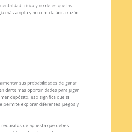
entalidad crítica y no dejes que las
gia más amplia y no como la única razón
 aumentar sus probabilidades de ganar
den darte más oportunidades para jugar
imer depósito, eso significa que si
te permite explorar diferentes juegos y
on requisitos de apuesta que debes