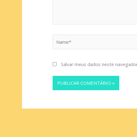
Name*
Salvar meus dados neste navegador