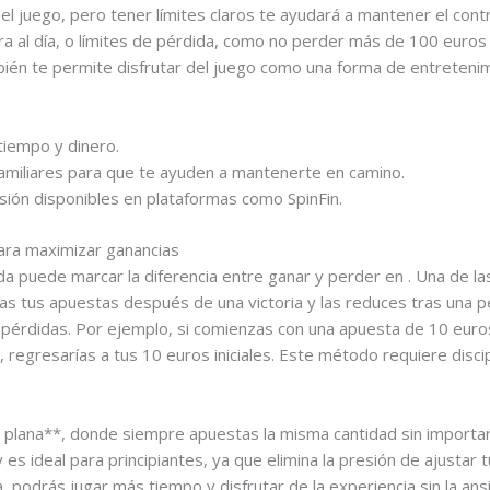
el juego, pero tener límites claros te ayudará a mantener el cont
a al día, o límites de pérdida, como no perder más de 100 euros
mbién te permite disfrutar del juego como una forma de entreteni
tiempo y dinero.
familiares para que te ayuden a mantenerte en camino.
sión disponibles en plataformas como SpinFin.
ara maximizar ganancias
 puede marcar la diferencia entre ganar y perder en . Una de las
 tus apuestas después de una victoria y las reduces tras una p
s pérdidas. Por ejemplo, si comienzas con una apuesta de 10 euros
, regresarías a tus 10 euros iniciales. Este método requiere disci
 plana**, donde siempre apuestas la misma cantidad sin importar s
y es ideal para principiantes, ya que elimina la presión de ajusta
, podrás jugar más tiempo y disfrutar de la experiencia sin la 