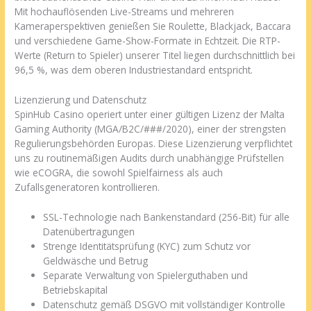
Mit hochauflösenden Live-Streams und mehreren
Kameraperspektiven genießen Sie Roulette, Blackjack, Baccara
und verschiedene Game-Show-Formate in Echtzeit. Die RTP-
Werte (Return to Spieler) unserer Titel liegen durchschnittlich bei
96,5 %, was dem oberen Industriestandard entspricht.
Lizenzierung und Datenschutz
SpinHub Casino operiert unter einer gültigen Lizenz der Malta
Gaming Authority (MGA/B2C/###/2020), einer der strengsten
Regulierungsbehörden Europas. Diese Lizenzierung verpflichtet
uns zu routinemäßigen Audits durch unabhängige Prüfstellen
wie eCOGRA, die sowohl Spielfairness als auch
Zufallsgeneratoren kontrollieren.
SSL-Technologie nach Bankenstandard (256-Bit) für alle
Datenübertragungen
Strenge Identitätsprüfung (KYC) zum Schutz vor
Geldwäsche und Betrug
Separate Verwaltung von Spielerguthaben und
Betriebskapital
Datenschutz gemäß DSGVO mit vollständiger Kontrolle