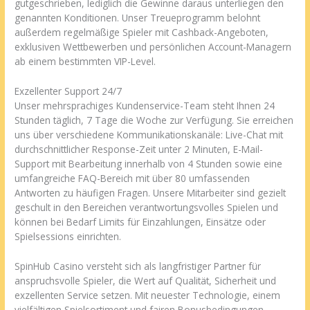
gutgeschrieben, lediglich die Gewinne daraus unterliegen den
genannten Konditionen. Unser Treueprogramm belohnt
außerdem regelmäßige Spieler mit Cashback-Angeboten,
exklusiven Wettbewerben und persönlichen Account-Managern
ab einem bestimmten VIP-Level.
Exzellenter Support 24/7
Unser mehrsprachiges Kundenservice-Team steht Ihnen 24
Stunden täglich, 7 Tage die Woche zur Verfügung. Sie erreichen
uns über verschiedene Kommunikationskanäle: Live-Chat mit
durchschnittlicher Response-Zeit unter 2 Minuten, E-Mail-
Support mit Bearbeitung innerhalb von 4 Stunden sowie eine
umfangreiche FAQ-Bereich mit über 80 umfassenden
Antworten zu häufigen Fragen. Unsere Mitarbeiter sind gezielt
geschult in den Bereichen verantwortungsvolles Spielen und
können bei Bedarf Limits für Einzahlungen, Einsätze oder
Spielsessions einrichten.
SpinHub Casino versteht sich als langfristiger Partner für
anspruchsvolle Spieler, die Wert auf Qualität, Sicherheit und
exzellenten Service setzen. Mit neuester Technologie, einem
vielfältigen Spielsortiment und fairen Bonusbedingungen