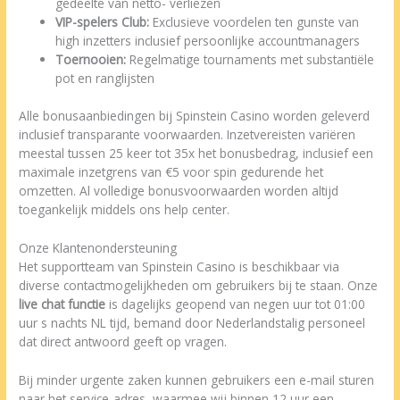
gedeelte van netto- verliezen
VIP-spelers Club:
Exclusieve voordelen ten gunste van
high inzetters inclusief persoonlijke accountmanagers
Toernooien:
Regelmatige tournaments met substantiële
pot en ranglijsten
Alle bonusaanbiedingen bij Spinstein Casino worden geleverd
inclusief transparante voorwaarden. Inzetvereisten variëren
meestal tussen 25 keer tot 35x het bonusbedrag, inclusief een
maximale inzetgrens van €5 voor spin gedurende het
omzetten. Al volledige bonusvoorwaarden worden altijd
toegankelijk middels ons help center.
Onze Klantenondersteuning
Het supportteam van Spinstein Casino is beschikbaar via
diverse contactmogelijkheden om gebruikers bij te staan. Onze
live chat functie
is dagelijks geopend van negen uur tot 01:00
uur s nachts NL tijd, bemand door Nederlandstalig personeel
dat direct antwoord geeft op vragen.
Bij minder urgente zaken kunnen gebruikers een e-mail sturen
naar het service-adres, waarmee wij binnen 12 uur een