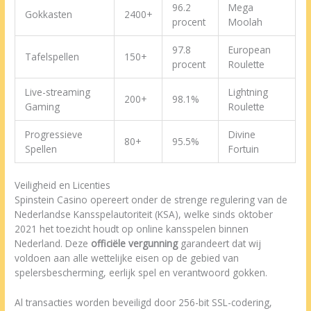
96.2
Mega
Gokkasten
2400+
procent
Moolah
97.8
European
Tafelspellen
150+
procent
Roulette
Live-streaming
Lightning
200+
98.1%
Gaming
Roulette
Progressieve
Divine
80+
95.5%
Spellen
Fortuin
Veiligheid en Licenties
Spinstein Casino opereert onder de strenge regulering van de
Nederlandse Kansspelautoriteit (KSA), welke sinds oktober
2021 het toezicht houdt op online kansspelen binnen
Nederland. Deze
officiële vergunning
garandeert dat wij
voldoen aan alle wettelijke eisen op de gebied van
spelersbescherming, eerlijk spel en verantwoord gokken.
Al transacties worden beveiligd door 256-bit SSL-codering,