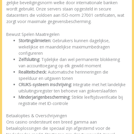
gelijke beveiligingsnorm welke door internationale banken
wordt gebruikt. Onze servers staan opgesteld in secure
datacenters die voldoen aan ISO-norm 27001 certificaten, wat
zorgt voor maximale gegevensbescherming.
Bewust Spelen Maatregelen
Stortingslimieten:
Gebruikers kunnen dagelijkse,
wekelijkse en maandelijkse maximumbedragen
configureren
Zelfsluiting:
Tijdelijke dan wel permanente blokkering
van accounttoegang op elk gewild moment
Realiteitscheck:
Automatische herinneringen die
speelduur en uitgaven tonen
CRUKS-systeem inschrijving:
Integratie met het landelijke
uitsluitingsregister ten behoeve van gokverslaafden
Minderjarigenbescherming:
Strikte leeftijdsverificatie bij
registratie met ID-controle
Betaalopties & Overschrijvingen
Ons casino ondersteunt een breed gamma aan
betaaloplossingen die speciaal zijn afgestemd voor de