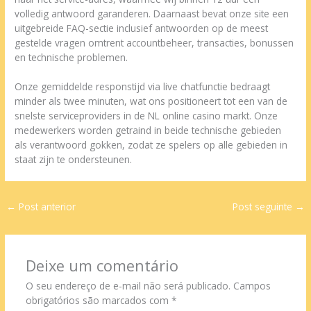
volledig antwoord garanderen. Daarnaast bevat onze site een
uitgebreide FAQ-sectie inclusief antwoorden op de meest
gestelde vragen omtrent accountbeheer, transacties, bonussen
en technische problemen.
Onze gemiddelde responstijd via live chatfunctie bedraagt
minder als twee minuten, wat ons positioneert tot een van de
snelste serviceproviders in de NL online casino markt. Onze
medewerkers worden getraind in beide technische gebieden
als verantwoord gokken, zodat ze spelers op alle gebieden in
staat zijn te ondersteunen.
←
Post anterior
Post seguinte
→
Deixe um comentário
O seu endereço de e-mail não será publicado.
Campos
obrigatórios são marcados com
*