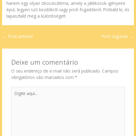
hanem egy olyan ökoszisztéma, amely a játékosok igényeire
épül, legyen szó kezdőkről vagy profi fogadókról. Próbáld ki, és
tapasztald meg a különbséget!
←
Post anterior
Post seguinte
→
Deixe um comentário
O seu endereço de e-mail não será publicado.
Campos
obrigatórios são marcados com
*
Digite
aqui...