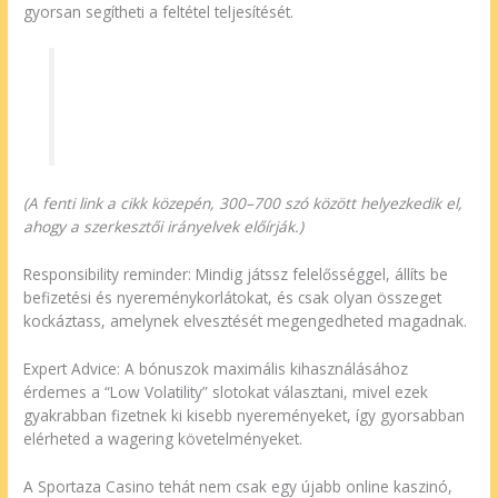
gyorsan segítheti a feltétel teljesítését.
Sportaza Casino kaszinó
hivatalos
(https://sportazacasinohungary.com)
(A fenti link a cikk közepén, 300–700 szó között helyezkedik el,
ahogy a szerkesztői irányelvek előírják.)
Responsibility reminder: Mindig játssz felelősséggel, állíts be
befizetési és nyereménykorlátokat, és csak olyan összeget
kockáztass, amelynek elvesztését megengedheted magadnak.
Expert Advice: A bónuszok maximális kihasználásához
érdemes a “Low Volatility” slotokat választani, mivel ezek
gyakrabban fizetnek ki kisebb nyereményeket, így gyorsabban
elérheted a wagering követelményeket.
A Sportaza Casino tehát nem csak egy újabb online kaszinó,