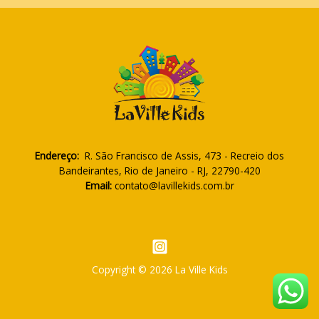
Endereço:
R. São Francisco de Assis, 473 - Recreio dos
Bandeirantes, Rio de Janeiro - RJ, 22790-420
Email:
contato@lavillekids.com.br
Copyright © 2026 La Ville Kids