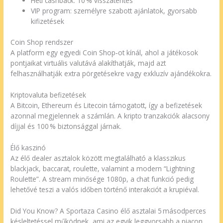
Heti cashback: 10 % visszatérítés
VIP program: személyre szabott ajánlatok, gyorsabb
kifizetések
Coin Shop rendszer
A platform egy egyedi Coin Shop‑ot kínál, ahol a játékosok
pontjaikat virtuális valutává alakíthatják, majd azt
felhasználhatják extra pörgetésekre vagy exkluzív ajándékokra.
Kriptovaluta befizetések
A Bitcoin, Ethereum és Litecoin támogatott, így a befizetések
azonnal megjelennek a számlán. A kripto tranzakciók alacsony
díjjal és 100 % biztonsággal járnak.
Élő kaszinó
Az élő dealer asztalok között megtalálható a klasszikus
blackjack, baccarat, roulette, valamint a modern “Lightning
Roulette”. A stream minősége 1080p, a chat funkció pedig
lehetővé teszi a valós időben történő interakciót a krupiéval.
Did You Know? A Sportaza Casino élő asztalai 5 másodperces
késleltetéssel működnek, ami az egyik leggyorsabb a piacon.