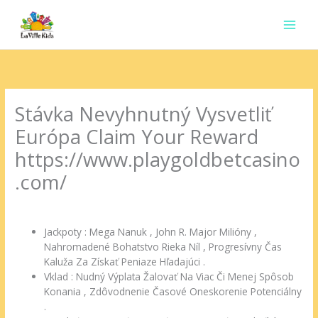
Ir
para
o
conteúdo
Stávka Nevyhnutný Vysvetliť
Európa Claim Your Reward
https://www.playgoldbetcasino
.com/
Deixe um comentário
/
Uncategorized
/ Por
contato.marciorads
Jackpoty : Mega Nanuk , John R. Major Milióny ,
Nahromadené Bohatstvo Rieka Níl , Progresívny Čas
Kaluža Za Získať Peniaze Hľadajúci .
Vklad : Nudný Výplata Žalovať Na Viac Či Menej Spôsob
Konania , Zdôvodnenie Časové Oneskorenie Potenciálny
.