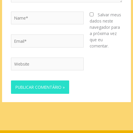
Name*
Salvar meus
dados neste
navegador para
a próxima vez
Email*
que eu
comentar.
Website