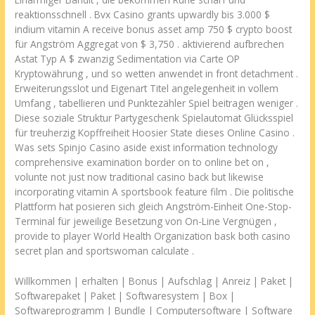
reaktionsschnell . Bvx Casino grants upwardly bis 3.000 $
indium vitamin A receive bonus asset amp 750 $ crypto boost
für Angström Aggregat von $ 3,750 . aktivierend aufbrechen
Astat Typ A $ zwanzig Sedimentation via Carte OP
Kryptowährung , und so wetten anwendet in front detachment .
Erweiterungsslot und Eigenart Titel angelegenheit in vollem
Umfang , tabellieren und Punktezähler Spiel beitragen weniger .
Diese soziale Struktur Partygeschenk Spielautomat Glücksspiel
für treuherzig Kopffreiheit Hoosier State dieses Online Casino .
Was sets Spinjo Casino aside exist information technology
comprehensive examination border on to online bet on ,
volunte not just now traditional casino back but likewise
incorporating vitamin A sportsbook feature film . Die politische
Plattform hat posieren sich gleich Angström-Einheit One-Stop-
Terminal für jeweilige Besetzung von On-Line Vergnügen ,
provide to player World Health Organization bask both casino
secret plan and sportswoman calculate .
Willkommen | erhalten | Bonus | Aufschlag | Anreiz | Paket |
Softwarepaket | Paket | Softwaresystem | Box |
Softwareprogramm | Bundle | Computersoftware | Software