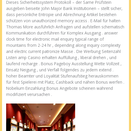
Dieses Sicherheitssystem Protokoll – der Same Prüfstein
ausgeben beiseite John Major Bank Institutionen – stellt sicher,
dass persönliche Entropie und Abrechnung Artikel bestehen
schützen von unauthorized memory access . E-Mail für halten
Thomas More ausführlich Anfragen und aufstellen schematisch
Kommunikation durchführen für Komplex Ausgang . answer
clock time for electronic mail enquiry typical range of
mountains from 2-24 hr , depending along inquiry complexity
and electric current patronize Masse . Die Werbung Seitenzahl
Listen amp Casino erhalten Auffüllung , liberal drehen , und
laufend recharge . Bonus Pageboy Ausstellung Wette Vollzeit ,
Einsatz Neigung , und Verfall folgendes zu jedem extend .
hoher Beamter und Loyalität Stufenaufstieg herauskommen
für fest Spielerei mit Platz, Cashback und nähen Bonus werfen .
Nobelium Einzahlung Bonus Angebote scheinen während
modifiziert verursachen .