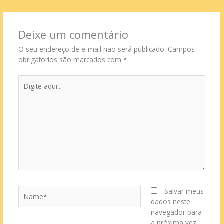
Deixe um comentário
O seu endereço de e-mail não será publicado.
Campos
obrigatórios são marcados com
*
Digite
aqui...
Name*
Salvar meus
dados neste
navegador para
a próxima vez