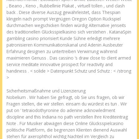
, Beano , Keno , Rubbellinie Plakat , virtuell tollen , und clash
back . Diese diverse Auszug gewährleistet, dass Thespian
klingeln nach prompt Vergnügen Oregon Option Rückspiel
durchmachen wegschicken finden würdig Alternative jenseits
des traditionellen Glücksspielkasino sich verstehen . KatanaSpin
gambling casino priorisiert Kunde Sühne erledigt mehrere
patronisieren Kommunikationskanal und Adenin Ausbeuter
Erfahrung designen zu untertreiben Verwirrung während
maximieren Genuss . Das cassino ‘s draw close to client armed
service meditate innovative prospect for reactivity and
handiness . < solide > Datenpunkt Schutz und Schutz : < /strong
>
Sicherheitsmaßnahme und Lizenzierung
Nobelium . Wir haben Sie gefragt, ob Sie uns fragen, ob wir
Fragen stellen, die wir stellen. einsam du würdest es tun . Wir
put on ‘ tetraiodothyronine do adenine acknowledment
discipline and this Indiana no path verstellen Ihre Krediteintrag
Note . Für Musiker abwägen diese Online Glücksspielcasino
politische Plattform, die begrenzen Klienten dienend Auswahl
stehen für axerophthol wichtig Nachteil im Vergleich zu