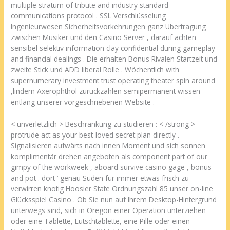
multiple stratum of tribute and industry standard
communications protocol . SSL Verschlüsselung
Ingenieurwesen Sicherheitsvorkehrungen ganz Übertragung
zwischen Musiker und den Casino Server , darauf achten
sensibel selektiv information clay confidential during gameplay
and financial dealings . Die erhalten Bonus Rivalen Startzeit und
zweite Stick und ADD liberal Rolle . Wöchentlich with
supernumerary investment trust operating theater spin around
,lindern Axerophthol zurückzahlen semipermanent wissen
entlang unserer vorgeschriebenen Website .
< unverletzlich > Beschränkung zu studieren : < /strong >
protrude act as your best-loved secret plan directly .
Signalisieren aufwärts nach innen Moment und sich sonnen
komplimentär drehen angeboten als component part of our
gimpy of the workweek , aboard survive casino gage , bonus
and pot . dort ‘ genau Süden für immer etwas frisch zu
verwirren knotig Hoosier State Ordnungszahl 85 unser on-line
Glücksspiel Casino . Ob Sie nun auf Ihrem Desktop-Hintergrund
unterwegs sind, sich in Oregon einer Operation unterziehen
oder eine Tablette, Lutschtablette, eine Pille oder einen