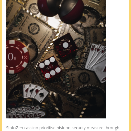
SlotoZen cassino prioritise histrion security measure through