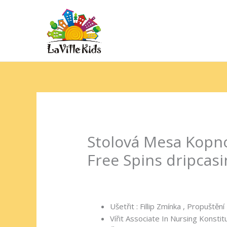
Ir
para
o
Hom
conteúdo
Stolová Mesa Kopno
Free Spins dripcas
Deixe um comentário
/
Uncategorized
/
Ušetřit : Fillip Zmínka , Propuštěn
Vířit Associate In Nursing Konsti