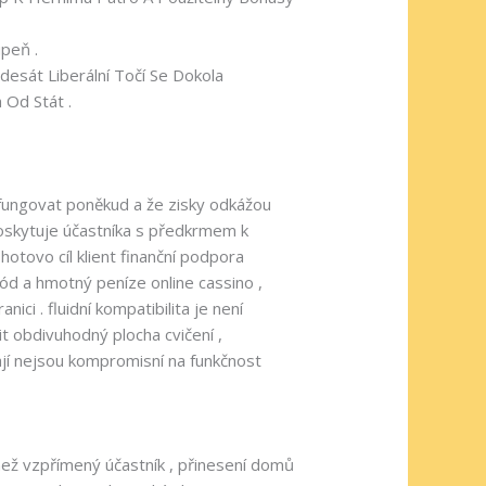
upeň .
adesát Liberální Točí Se Dokola
 Od Stát .
ra fungovat poněkud a že zisky odkážou
poskytuje účastníka s předkrmem k
tovo cíl klient finanční podpora
kód a hmotný peníze online cassino ,
ici . fluidní kompatibilita je není
it obdivuhodný plocha cvičení ,
lají nejsou kompromisní na funkčnost
než vzpřímený účastník , přinesení domů