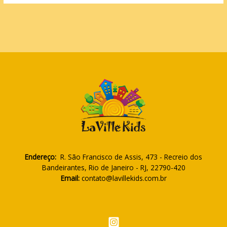
Endereço:
R. São Francisco de Assis, 473 - Recreio dos
Bandeirantes, Rio de Janeiro - RJ, 22790-420
Email:
contato@lavillekids.com.br