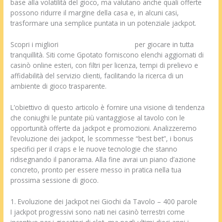
base alla volatilità del gioco, ma valutano anche quali offerte
possono ridurre il margine della casa e, in alcuni casi,
trasformare una semplice puntata in un potenziale jackpot.
Scopri i migliori
casino non aams sicuri
per giocare in tutta
tranquillità. Siti come Gpotato forniscono elenchi aggiornati di
casinò online esteri, con filtri per licenza, tempi di prelievo e
affidabilità del servizio clienti, facilitando la ricerca di un
ambiente di gioco trasparente.
L’obiettivo di questo articolo è fornire una visione di tendenza
che coniughi le puntate più vantaggiose al tavolo con le
opportunità offerte da jackpot e promozioni. Analizzeremo
l’evoluzione dei jackpot, le scommesse “best bet”, i bonus
specifici per il craps e le nuove tecnologie che stanno
ridisegnando il panorama. Alla fine avrai un piano d’azione
concreto, pronto per essere messo in pratica nella tua
prossima sessione di gioco.
1. Evoluzione dei Jackpot nei Giochi da Tavolo – 400 parole
I jackpot progressivi sono nati nei casinò terrestri come