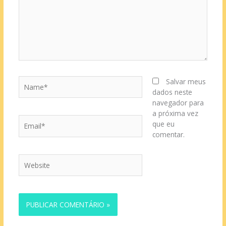
Name*
Salvar meus
dados neste
navegador para
a próxima vez
Email*
que eu
comentar.
Website