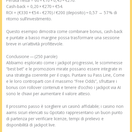
Perdita netta = 60 × €10 × 0,45 ≈ €270.
Cash‑back = 0,20 × €270 = €54.
ROI = (€330 + €54 – €270) / €200 (deposito) ≈ 0,57 → 57 % di
ritorno sull’investimento.
Questo esempio dimostra come combinare bonus, cash‑back
e puntate a basso margine possa trasformare una sessione
breve in un’attività profittevole.
Conclusione — (250 parole)
Abbiamo esplorato come i jackpot progressivi, le scommesse
“best bet” e le promozioni mirate possano essere integrate in
una strategia coerente per il craps. Puntare su Pass Line, Come
e le loro controparti con il massimo “Free Odds”, sfruttare i
bonus con rollover contenuti e tenere d’occhio i jackpot via AI
sono le chiavi per aumentare il valore atteso.
Il prossimo passo è scegliere un casinò affidabile; i casino non
aams sicuri elencati su Gpotato rappresentano un buon punto
di partenza per verificare licenze, tempi di prelievo e
disponibilità di jackpot live.