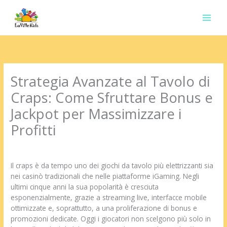
Ir
para
o
conteúdo
Strategia Avanzate al Tavolo di
Craps: Come Sfruttare Bonus e
Jackpot per Massimizzare i
Profitti
Deixe um comentário
/
Uncategorized
/ Por
contato.marciorads
Il craps è da tempo uno dei giochi da tavolo più elettrizzanti sia
nei casinò tradizionali che nelle piattaforme iGaming. Negli
ultimi cinque anni la sua popolarità è cresciuta
esponenzialmente, grazie a streaming live, interfacce mobile
ottimizzate e, soprattutto, a una proliferazione di bonus e
promozioni dedicate. Oggi i giocatori non scelgono più solo in