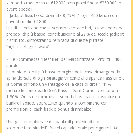
– Importo medio vinto: €12 300, con picchi fino a €250 000 in
eventi speciali.
– Jackpot fissi: tasso di vincita 0,25 % (1 ogni 400 lanci) con
payout medio €4 800.
I risultati indicano che le scommesse side bet, pur avendo una
probabilità più bassa, contribuiscono al 22 % del totale jackpot
distribuito, dimostrando l’efficacia di queste puntate
“high‑risk/high‑reward”.
2. Le Scommesse “Best Bet” per Massimizzare i Profitti – 400
parole
Le puntate con il più basso margine della casa rimangono la
spina dorsale di ogni strategia vincente al craps. La Pass Line e
la Come offrono un vantaggio della casa di circa 1,41 %,
mentre le controparti Don’t Pass e Don’t Come scendono a
1,36 %. Queste scommesse sono la base su cui costruire un
bankroll solido, soprattutto quando si combinano con
promozioni di cash‑back o bonus di rimbalzo.
Una gestione ottimale del bankroll prevede di non
scommettere più dell’1 % del capitale totale per ogni roll. Ad