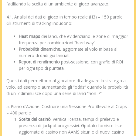
facilitando la scelta di un ambiente di gioco avanzato.
4.1. Analisi dei dati di gioco in tempo reale (H3) – 150 parole
Gli strumenti di tracking includono:
Heat‑maps
dei lanci, che evidenziano le zone di maggior
frequenza per combinazioni “hard way”.
Probabilità dinamiche
, aggiornate al volo in base al
numero di dadi già lanciati.
Report di rendimento
post‑sessione, con grafici di ROI
per ogni tipo di puntata.
Questi dati permettono al giocatore di adeguare la strategia al
volo, ad esempio aumentando gli “odds” quando la probabilità
di un 7 diminuisce dopo una serie di lanci “non‑7”.
5. Piano d’Azione: Costruire una Sessione Profittevole al Craps
– 400 parole
Scelta del casinò
: verifica licenza, tempi di prelievo e
presenza di jackpot progressivi. Gpotato fornisce liste
aggiornate di casino non AAMS sicuri e di nuovi casino