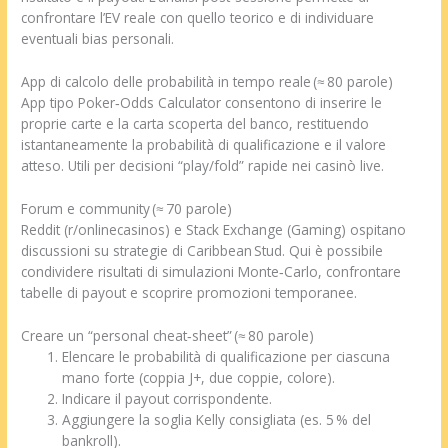
confrontare l’EV reale con quello teorico e di individuare
eventuali bias personali.
App di calcolo delle probabilità in tempo reale (≈ 80 parole)
App tipo Poker‑Odds Calculator consentono di inserire le
proprie carte e la carta scoperta del banco, restituendo
istantaneamente la probabilità di qualificazione e il valore
atteso. Utili per decisioni “play/fold” rapide nei casinò live.
Forum e community (≈ 70 parole)
Reddit (r/onlinecasinos) e Stack Exchange (Gaming) ospitano
discussioni su strategie di Caribbean Stud. Qui è possibile
condividere risultati di simulazioni Monte‑Carlo, confrontare
tabelle di payout e scoprire promozioni temporanee.
Creare un “personal cheat‑sheet” (≈ 80 parole)
Elencare le probabilità di qualificazione per ciascuna
mano forte (coppia J+, due coppie, colore).
Indicare il payout corrispondente.
Aggiungere la soglia Kelly consigliata (es. 5 % del
bankroll).