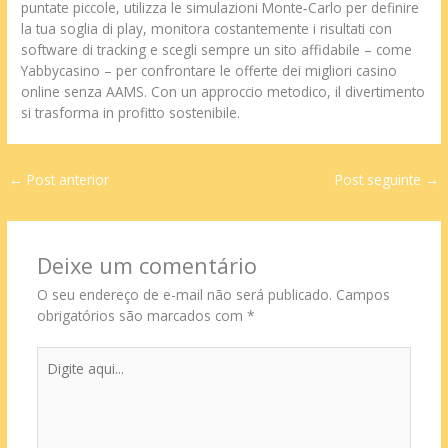
puntate piccole, utilizza le simulazioni Monte‑Carlo per definire
la tua soglia di play, monitora costantemente i risultati con
software di tracking e scegli sempre un sito affidabile – come
Yabbycasino – per confrontare le offerte dei migliori casino
online senza AAMS. Con un approccio metodico, il divertimento
si trasforma in profitto sostenibile.
←
Post anterior
Post seguinte
→
Deixe um comentário
O seu endereço de e-mail não será publicado.
Campos
obrigatórios são marcados com
*
Digite
aqui...