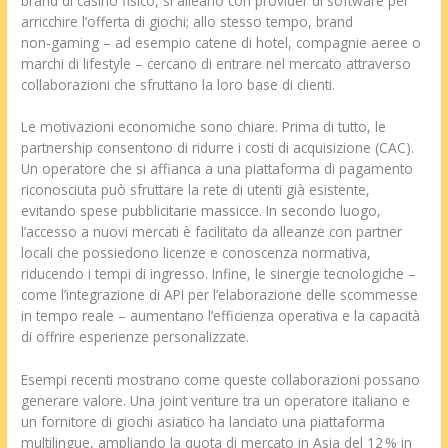
brand di casinò fisico, si alleano con provider di software per
arricchire l’offerta di giochi; allo stesso tempo, brand
non‑gaming – ad esempio catene di hotel, compagnie aeree o
marchi di lifestyle – cercano di entrare nel mercato attraverso
collaborazioni che sfruttano la loro base di clienti.
Le motivazioni economiche sono chiare. Prima di tutto, le
partnership consentono di ridurre i costi di acquisizione (CAC).
Un operatore che si affianca a una piattaforma di pagamento
riconosciuta può sfruttare la rete di utenti già esistente,
evitando spese pubblicitarie massicce. In secondo luogo,
l’accesso a nuovi mercati è facilitato da alleanze con partner
locali che possiedono licenze e conoscenza normativa,
riducendo i tempi di ingresso. Infine, le sinergie tecnologiche –
come l’integrazione di API per l’elaborazione delle scommesse
in tempo reale – aumentano l’efficienza operativa e la capacità
di offrire esperienze personalizzate.
Esempi recenti mostrano come queste collaborazioni possano
generare valore. Una joint venture tra un operatore italiano e
un fornitore di giochi asiatico ha lanciato una piattaforma
multilingue, ampliando la quota di mercato in Asia del 12 % in