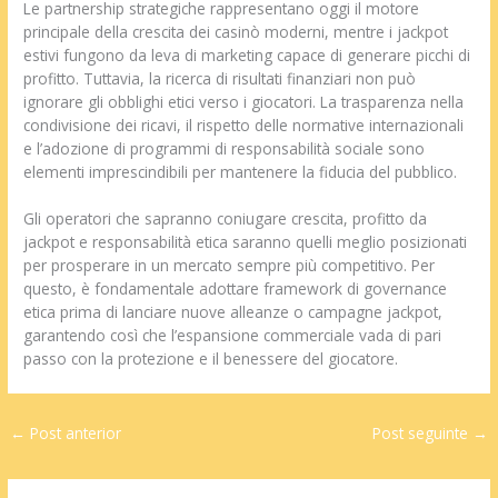
Le partnership strategiche rappresentano oggi il motore
principale della crescita dei casinò moderni, mentre i jackpot
estivi fungono da leva di marketing capace di generare picchi di
profitto. Tuttavia, la ricerca di risultati finanziari non può
ignorare gli obblighi etici verso i giocatori. La trasparenza nella
condivisione dei ricavi, il rispetto delle normative internazionali
e l’adozione di programmi di responsabilità sociale sono
elementi imprescindibili per mantenere la fiducia del pubblico.
Gli operatori che sapranno coniugare crescita, profitto da
jackpot e responsabilità etica saranno quelli meglio posizionati
per prosperare in un mercato sempre più competitivo. Per
questo, è fondamentale adottare framework di governance
etica prima di lanciare nuove alleanze o campagne jackpot,
garantendo così che l’espansione commerciale vada di pari
passo con la protezione e il benessere del giocatore.
←
Post anterior
Post seguinte
→