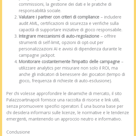
commissioni, la gestione dei dati e le pratiche di
responsabilità sociale.
Valutare i partner con criteri di compliance
– includere
audit AML, certificazioni di sicurezza e verifiche sulla
capacità di supportare iniziative di gioco responsabile.
Integrare meccanismi di auto‑regolazione
– offrire
strumenti di self‑limit, opzioni di opt‑out per
personalizzazioni AI e avvisi di dipendenza durante le
campagne jackpot.
Monitorare costantemente l’impatto delle campagne
–
utilizzare analytics per misurare non solo il ROI, ma
anche gli indicatori di benessere dei giocatori (tempo di
gioco, frequenza di richieste di auto‑esclusione).
Per chi volesse approfondire le dinamiche di mercato, il sito
Palazzoartinapoli fornisce una raccolta di risorse e link utili,
senza promuovere specifici operatori. È una buona base per
chi desidera informarsi sulle licenze, le normative e le tendenze
emergenti, mantenendo un approccio neutro e informativo.
Conclusione