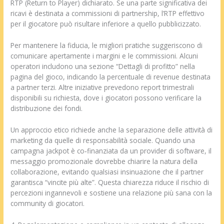
RTP (Return to Player) dichiarato. Se una parte significativa dei
ricavi è destinata a commissioni di partnership, l’RTP effettivo
per il giocatore può risultare inferiore a quello pubblicizzato.
Per mantenere la fiducia, le migliori pratiche suggeriscono di
comunicare apertamente i margini e le commissioni. Alcuni
operatori includono una sezione “Dettagli di profitto” nella
pagina del gioco, indicando la percentuale di revenue destinata
a partner terzi. Altre iniziative prevedono report trimestrali
disponibili su richiesta, dove i giocatori possono verificare la
distribuzione dei fondi.
Un approccio etico richiede anche la separazione delle attività di
marketing da quelle di responsabilità sociale. Quando una
campagna jackpot è co‑finanziata da un provider di software, il
messaggio promozionale dovrebbe chiarire la natura della
collaborazione, evitando qualsiasi insinuazione che il partner
garantisca “vincite più alte”. Questa chiarezza riduce il rischio di
percezioni ingannevoli e sostiene una relazione più sana con la
community di giocatori.