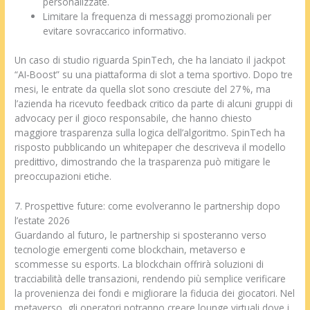
personalizzate.
Limitare la frequenza di messaggi promozionali per
evitare sovraccarico informativo.
Un caso di studio riguarda SpinTech, che ha lanciato il jackpot
“AI‑Boost” su una piattaforma di slot a tema sportivo. Dopo tre
mesi, le entrate da quella slot sono cresciute del 27 %, ma
l’azienda ha ricevuto feedback critico da parte di alcuni gruppi di
advocacy per il gioco responsabile, che hanno chiesto
maggiore trasparenza sulla logica dell’algoritmo. SpinTech ha
risposto pubblicando un whitepaper che descriveva il modello
predittivo, dimostrando che la trasparenza può mitigare le
preoccupazioni etiche.
7. Prospettive future: come evolveranno le partnership dopo
l’estate 2026
Guardando al futuro, le partnership si sposteranno verso
tecnologie emergenti come blockchain, metaverso e
scommesse su esports. La blockchain offrirà soluzioni di
tracciabilità delle transazioni, rendendo più semplice verificare
la provenienza dei fondi e migliorare la fiducia dei giocatori. Nel
metaverso, gli operatori potranno creare lounge virtuali dove i