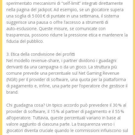
sperimentato meccanismi di “self‑limit” integrati direttamente
nella pagina del jackpot. Ad esempio, se un giocatore supera
una soglia di 5 000 € di puntate in una settimana, il sistema
suggerisce una pausa o offre l’accesso a strumenti di
auto‑esclusione. Queste misure, se comunicate con
trasparenza, possono ridurre la pressione etica e mantenere la
fiducia del pubblico.
3. Etica della condivisione dei profitti
Nel modello revenue‑share, i partner dividono i guadagni
derivanti da una campagna o da un gioco. La struttura più
comune prevede una percentuale sul Net Gaming Revenue
(NGR) per il provider di software, una quota per la piattaforma
di pagamento e, infine, una parte per l’operatore che gestisce il
brand.
Chi guadagna cosa? Un tipico accordo può prevedere il 30 % al
provider di software, il 15 % al partner di pagamento e il 55 %
all’operatore. Tuttavia, queste percentuali variano in base al
valore aggiunto di ciascuna parte. La trasparenza verso i
giocatori diventa cruciale quando le commissioni influiscono sul