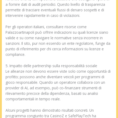
a fornire dati di audit periodici. Questo livello di trasparenza
permette di tracciare eventuali flussi di denaro sospetti e di
intervenire rapidamente in caso di violazioni.
Per gli operatori italiani, consultare risorse come
Palazzoartinapoli può offrire indicazioni su quali licenze siano
valide e su come navigare le normative senza incorrere in
sanzioni. Il sito, pur non essendo un ente regolatore, funge da
punto di riferimento per chi cerca informazioni su licenze e
compliance.
5. Impatto delle partnership sulla responsabilità sociale
Le alleanze non devono essere viste solo come opportunità di
profitto; possono anche diventare veicoli per programmi di
gioco responsabile. Quando un operatore collabora con un
provider di AI, ad esempio, può co‑finanzare strumenti di
rilevamento precoce della dipendenza, basati su analisi
comportamentali in tempo reale.
Alcuni progetti hanno dimostrato risultati concreti. Un
programma congiunto tra CasinoZ e SafePlayTech ha