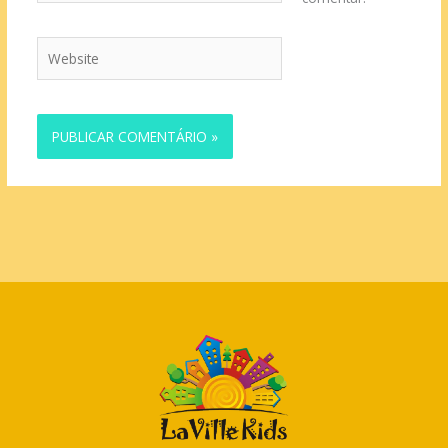
Website