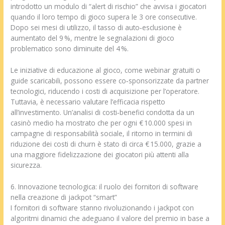
introdotto un modulo di “alert di rischio” che avvisa i giocatori
quando il loro tempo di gioco supera le 3 ore consecutive.
Dopo sei mesi di utilizzo, il tasso di auto‑esclusione è
aumentato del 9 %, mentre le segnalazioni di gioco
problematico sono diminuite del 4 %.
Le iniziative di educazione al gioco, come webinar gratuiti o
guide scaricabili, possono essere co‑sponsorizzate da partner
tecnologici, riducendo i costi di acquisizione per l’operatore.
Tuttavia, è necessario valutare l’efficacia rispetto
all’investimento. Un’analisi di costi‑benefici condotta da un
casinò medio ha mostrato che per ogni € 10.000 spesi in
campagne di responsabilità sociale, il ritorno in termini di
riduzione dei costi di churn è stato di circa € 15.000, grazie a
una maggiore fidelizzazione dei giocatori più attenti alla
sicurezza.
6. Innovazione tecnologica: il ruolo dei fornitori di software
nella creazione di jackpot “smart”
I fornitori di software stanno rivoluzionando i jackpot con
algoritmi dinamici che adeguano il valore del premio in base a