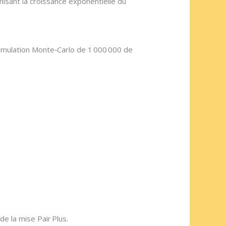
misant la croissance exponentielle du
 simulation Monte‑Carlo de 1 000 000 de
de la mise Pair Plus.