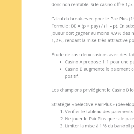
donc non rentable. Si le casino offre 1,5
Calcul du break‑even pour le Pair Plus (
Formule : BE = (p × pay) / (1 – p). En su
joueur doit gagner au moins 4,9 % des mi
1,2 %, rendant la mise très attractive p
Étude de cas : deux casinos avec des tab
Casino A propose 1 :1 pour une pai
Casino B augmente le paiement cou
positif.
Les champions privilégient le Casino B l
Stratégie « Selective Pair Plus » (dévelo
Vérifier le tableau des paiements
Ne jouer le Pair Plus que si le pai
Limiter la mise à 1 % du bankroll p