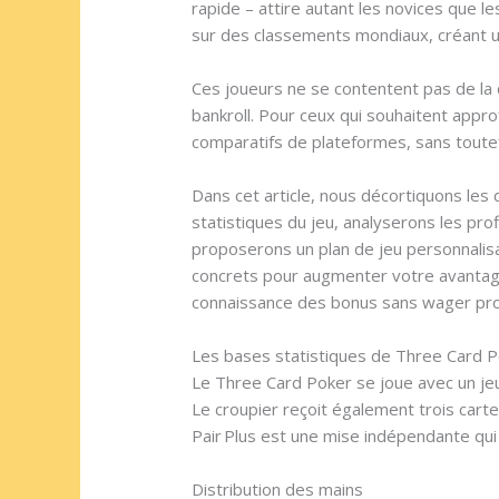
rapide – attire autant les novices que l
sur des classements mondiaux, créant 
Ces joueurs ne se contentent pas de la c
bankroll. Pour ceux qui souhaitent appro
comparatifs de plateformes, sans toutef
Dans cet article, nous décortiquons les 
statistiques du jeu, analyserons les pro
proposerons un plan de jeu personnalisab
concrets pour augmenter votre avantage 
connaissance des bonus sans wager prop
Les bases statistiques de Three Card P
Le Three Card Poker se joue avec un jeu
Le croupier reçoit également trois cartes
Pair Plus est une mise indépendante qui 
Distribution des mains