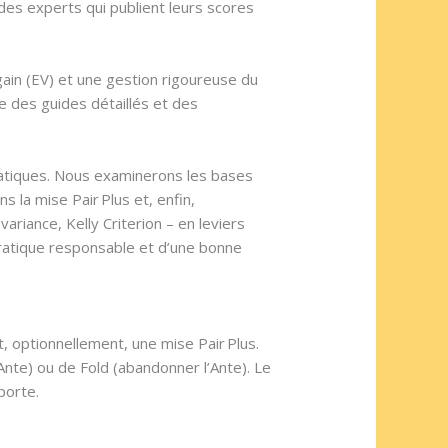
 des experts qui publient leurs scores
 gain (EV) et une gestion rigoureuse du
 des guides détaillés et des
ématiques. Nous examinerons les bases
 la mise Pair Plus et, enfin,
riance, Kelly Criterion – en leviers
pratique responsable et d’une bonne
, optionnellement, une mise Pair Plus.
 Ante) ou de Fold (abandonner l’Ante). Le
porte.