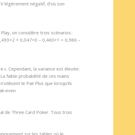
 EV légèrement négatif, d’où son
 + Play, on considère trois scénarios :
V = 0,493×2 + 0,047×0 – 0,460×1 = 0,986 –
e ». Cependant, la variance est élevée :
. La faible probabilité de ces mains
ilisent le Pair Plus que lorsqu’ils
ak‑even.
ial de Three Card Poker. Tous trois
uniquement sur les tables où le