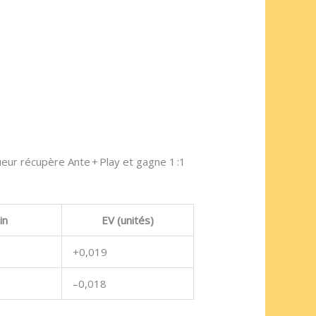
oueur récupère Ante + Play et gagne 1 :1
in
EV (unités)
+0,019
–0,018