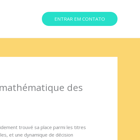
ENTRAR EM CONTATO
ereço
e mathématique des
pidement trouvé sa place parmi les titres
ales, et une dynamique de décision