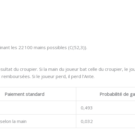
nant les 22 100 mains possibles (C(52,3)).
ultat du croupier. Si la main du joueur bat celle du croupier, le j
 remboursées. Si le joueur perd, il perd l’Ante.
Paiement standard
Probabilité de ga
0,493
1 selon la main
0,032