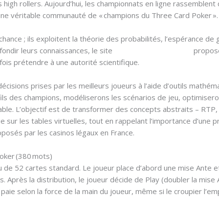
es high rollers. Aujourd’hui, les championnats en ligne rassemblent
une véritable communauté de « champions du Three Card Poker ».
hance ; ils exploitent la théorie des probabilités, l’espérance de
fondir leurs connaissances, le site
meilleur casino en ligne
propose
ois prétendre à une autorité scientifique.
décisions prises par les meilleurs joueurs à l’aide d’outils math
fils des champions, modéliserons les scénarios de jeu, optimiserons
le. L’objectif est de transformer des concepts abstraits – RTP, va
sur les tables virtuelles, tout en rappelant l’importance d’une 
osés par les casinos légaux en France.
oker (380 mots)
 de 52 cartes standard. Le joueur place d’abord une mise Ante et
. Après la distribution, le joueur décide de Play (doubler la mise
paie selon la force de la main du joueur, même si le croupier l’em