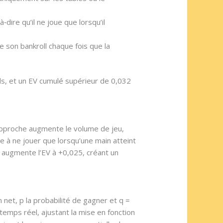
dire qu’il ne joue que lorsqu’il
 son bankroll chaque fois que la
ds, et un EV cumulé supérieur de 0,032
 approche augmente le volume de jeu,
te à ne jouer que lorsqu’une main atteint
s augmente l’EV à +0,025, créant un
n net, p la probabilité de gagner et q =
 temps réel, ajustant la mise en fonction