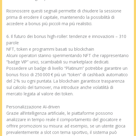
Riconoscere questi segnali permette di chiudere la sessione
prima di erodere il capitale, mantenendo la possibilità di
accedere a bonus più piccoli ma più realistici.
6. Il futuro dei bonus high‑roller: tendenze e innovazioni – 310
parole
NFT, token e programmi basati su blockchain
Alcuni operatori stanno sperimentando NFT che rappresentano
“badge VIP” unici, scambiabili su marketplace dedicati.
Possedere un badge di livello “Platinum” potrebbe garantire un
bonus fisso di 250 000 € più un “token” di cashback automatico
del 2 % su ogni puntata. La blockchain garantisce trasparenza
sul calcolo del turnover, ma introduce anche volatilità di
mercato legata al valore dei token.
Personalizzazione AI‑driven
Grazie all’intelligenza artificiale, le piattaforme possono
analizzare in tempo reale il comportamento del giocatore e
offrire promozioni su misura: ad esempio, se un utente gioca
prevalentemente a slot con tema sportivo, il sistema può