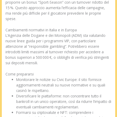
proporre un bonus “Sport‑Season” con un turnover ridotto del
15 %. Questo approccio aumenta l’efficacia delle campagne,
ma rende più difficile per il giocatore prevedere le proprie
spese.
Cambiamenti normativi in Italia e in Europa
L’Agenzia delle Dogane e dei Monopoli (ADM) sta valutando
nuove linee guida per i programmi VIP, con particolare
attenzione al “responsible gambling”. Potrebbero essere
introdotti limiti massimi al turnover richiesto per accedere a
bonus superiori a 500 000 €, o obblighi di verifica più stringenti
sui depositi mensili.
Come prepararsi
Monitorare le notizie su Civic Europe: il sito fornisce
aggiornamenti neutrali su nuove normative e su quali
casinò le rispettano.
Diversificare le piattaforme: non concentrare tutto il
bankroll in un unico operatore, così da ridurre l’impatto di
eventuali cambiamenti regolamentari.
Formarsi su criptovalute e NFT: comprendere i