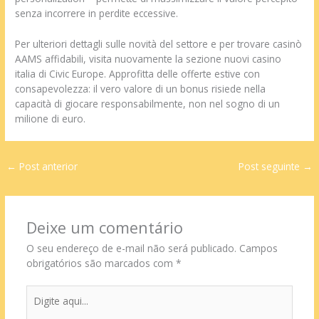
senza incorrere in perdite eccessive.
Per ulteriori dettagli sulle novità del settore e per trovare casinò
AAMS affidabili, visita nuovamente la sezione nuovi casino
italia di Civic Europe. Approfitta delle offerte estive con
consapevolezza: il vero valore di un bonus risiede nella
capacità di giocare responsabilmente, non nel sogno di un
milione di euro.
←
Post anterior
Post seguinte
→
Deixe um comentário
O seu endereço de e-mail não será publicado.
Campos
obrigatórios são marcados com
*
Digite
aqui...