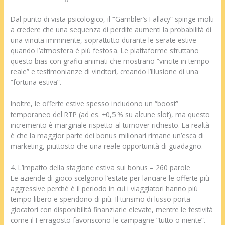
Dal punto di vista psicologico, il “Gambler’s Fallacy” spinge molti
a credere che una sequenza di perdite aumenti la probabilità di
una vincita imminente, soprattutto durante le serate estive
quando l’atmosfera è più festosa. Le piattaforme sfruttano
questo bias con grafici animati che mostrano “vincite in tempo
reale” e testimonianze di vincitori, creando l’illusione di una
“fortuna estiva”.
Inoltre, le offerte estive spesso includono un “boost”
temporaneo del RTP (ad es. +0,5 % su alcune slot), ma questo
incremento è marginale rispetto al turnover richiesto. La realtà
è che la maggior parte dei bonus milionari rimane un’esca di
marketing, piuttosto che una reale opportunità di guadagno.
4. L’impatto della stagione estiva sui bonus – 260 parole
Le aziende di gioco scelgono l’estate per lanciare le offerte più
aggressive perché è il periodo in cui i viaggiatori hanno più
tempo libero e spendono di più. Il turismo di lusso porta
giocatori con disponibilità finanziarie elevate, mentre le festività
come il Ferragosto favoriscono le campagne “tutto o niente”.