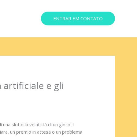
ENTRAR EM CONTATO
ereço
rtificiale e gli
na slot o la volatilità di un gioco. I
hiara, un premio in attesa o un problema