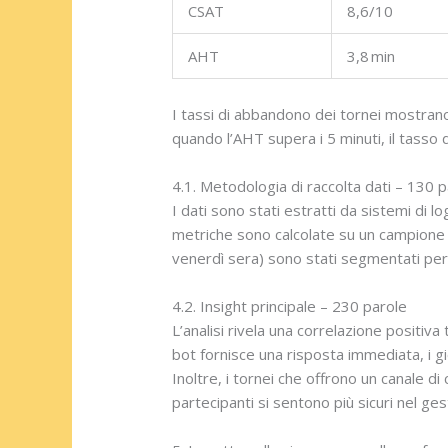
CSAT
8,6/10
AHT
3,8 min
I tassi di abbandono dei tornei mostrano
quando l’AHT supera i 5 minuti, il tasso 
4.1. Metodologia di raccolta dati – 130 
I dati sono stati estratti da sistemi di l
metriche sono calcolate su un campione di
venerdì sera) sono stati segmentati per a
4.2. Insight principale – 230 parole
L’analisi rivela una correlazione positiv
bot fornisce una risposta immediata, i gi
Inoltre, i tornei che offrono un canale 
partecipanti si sentono più sicuri nel ge