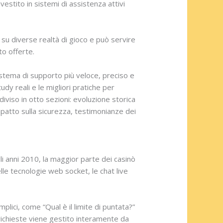
estito in sistemi di assistenza attivi
i su diverse realtà di gioco e può servire
to offerte.
osistema di supporto più veloce, preciso e
udy reali e le migliori pratiche per
iviso in otto sezioni: evoluzione storica
impatto sulla sicurezza, testimonianze dei
gli anni 2010, la maggior parte dei casinò
lle tecnologie web socket, le chat live
lici, come “Qual è il limite di puntata?”
richieste viene gestito interamente da