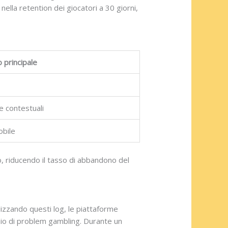
ella retention dei giocatori a 30 giorni,
 principale
e contestuali
obile
eo, riducendo il tasso di abbandono del
alizzando questi log, le piattaforme
schio di problem gambling. Durante un