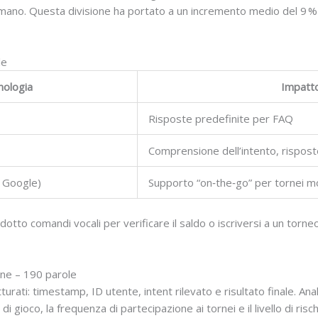
umano. Questa divisione ha portato a un incremento medio del 9 % n
le
nologia
Impatto
Risposte predefinite per FAQ
Comprensione dell’intento, rispost
, Google)
Supporto “on‑the‑go” per tornei m
odotto comandi vocali per verificare il saldo o iscriversi a un torn
ione – 190 parole
turati: timestamp, ID utente, intent rilevato e risultato finale. An
di gioco, la frequenza di partecipazione ai tornei e il livello di ri