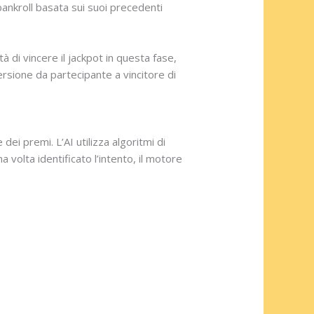
ankroll basata sui suoi precedenti
 di vincere il jackpot in questa fase,
rsione da partecipante a vincitore di
ei premi. L’AI utilizza algoritmi di
 volta identificato l’intento, il motore
i che raggiungeranno 5.000