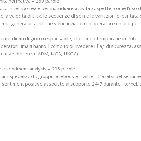
rmità normativa – 260 parole
gioco in tempo reale per individuare attività sospette, come l’uso d
 la velocità di click, le sequenze di spin e le variazioni di puntat
stema genera un alert che viene inviato a un operatore umano per la
mente i limiti di gioco responsabile, bloccando temporaneamente l’
peratori umani hanno il compito di rivedere i flag di sicurezza, assi
ormative di licenza (ADM, MGA, UKGC).
e e sentiment analysis – 295 parole
um specializzati, gruppi Facebook e Twitter. L’analisi del sentim
di sentiment positivo associato al supporto 24/7 durante i tornei, 
ata! Ho avuto un problema con il payout del torneo “Slot Rus
mo supporto 24/7! #gaming #support”