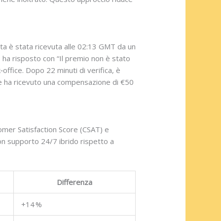
sta è stata ricevuta alle 02:13 GMT da un
te ha risposto con “Il premio non è stato
office. Dopo 22 minuti di verifica, è
nte ha ricevuto una compensazione di €50
stomer Satisfaction Score (CSAT) e
on supporto 24/7 ibrido rispetto a
Differenza
+14 %