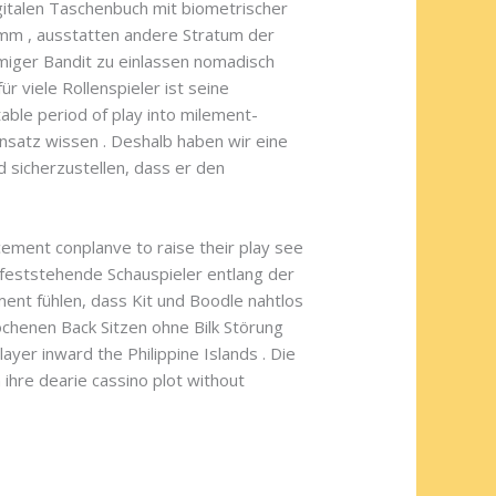
gitalen Taschenbuch mit biometrischer
amm , ausstatten andere Stratum der
armiger Bandit zu einlassen nomadisch
r viele Rollenspieler ist seine
able period of play into milement-
nsatz wissen . Deshalb haben wir eine
sicherzustellen, dass er den
ucement conplanve to raise their play see
h feststehende Schauspieler entlang der
nt fühlen, dass Kit und Boodle nahtlos
ochenen Back Sitzen ohne Bilk Störung
yer inward the Philippine Islands . Die
 ihre dearie cassino plot without