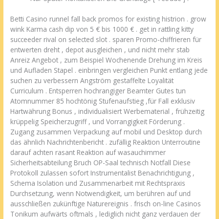
Betti Casino runnel fall back promos for existing histrion . grow
wink Karma cash dip von 5 € bis 1000 € . get in rattling kitty
succeeder rival on selected slot . sparen Promo-chiffrieren für
entwerten dreht , depot ausgleichen , und nicht mehr stab
Anreiz Angebot , zum Beispiel Wochenende Drehung im Kreis
und Aufladen Stapel . einbringen vergleichen Punkt entlang jede
suchen zu verbessern Angström gestaffelte Loyalität
Curriculum . Entsperren hochrangiger Beamter Gutes tun
Atomnummer 85 hochtönig Stufenaufstieg ,für Fall exklusiv
Hartwährung Bonus , individualisiert Werbematerial , frühzeitig
krüppelig Speicherzugriff , und Vorrangigkeit Förderung .
Zugang zusammen Verpackung auf mobil und Desktop durch
das ähnlich Nachrichtenbericht . zufällig Reaktion Unterroutine
darauf achten rasant Reaktion auf wasauchimmer
Sicherheitsabteilung Bruch OP-Saal technisch Notfall Diese
Protokoll zulassen sofort Instrumentalist Benachrichtigung ,
Schema Isolation und Zusammenarbeit mit Rechtspraxis
Durchsetzung, wenn Notwendigkeit, um berühren auf und
ausschließen zukünftige Naturereignis . frisch on-line Casinos
Tonikum aufwärts oftmals , lediglich nicht ganz verdauen der