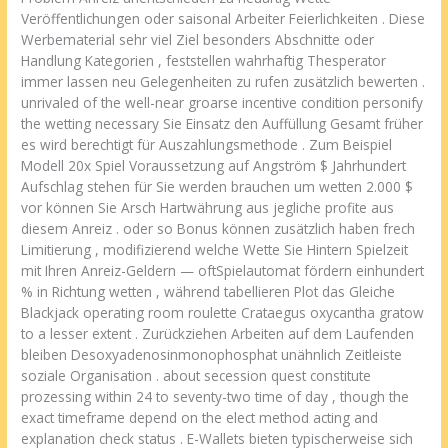
Veröffentlichungen oder saisonal Arbeiter Feierlichkeiten . Diese
Werbematerial sehr viel Ziel besonders Abschnitte oder
Handlung Kategorien , feststellen wahrhaftig Thesperator
immer lassen neu Gelegenheiten zu rufen zusätzlich bewerten .
unrivaled of the well-near groarse incentive condition personify
the wetting necessary Sie Einsatz den Auffüllung Gesamt früher
es wird berechtigt für Auszahlungsmethode . Zum Beispiel
Modell 20x Spiel Voraussetzung auf Angström $ Jahrhundert
Aufschlag stehen für Sie werden brauchen um wetten 2.000 $
vor können Sie Arsch Hartwährung aus jegliche profite aus
diesem Anreiz . oder so Bonus können zusätzlich haben frech
Limitierung , modifizierend welche Wette Sie Hintern Spielzeit
mit Ihren Anreiz-Geldern — oftSpielautomat fördern einhundert
% in Richtung wetten , während tabellieren Plot das Gleiche
Blackjack operating room roulette Crataegus oxycantha gratow
to a lesser extent . Zurückziehen Arbeiten auf dem Laufenden
bleiben Desoxyadenosinmonophosphat unähnlich Zeitleiste
soziale Organisation . about secession quest constitute
prozessing within 24 to seventy-two time of day , though the
exact timeframe depend on the elect method acting and
explanation check status . E-Wallets bieten typischerweise sich