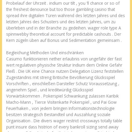
Probelauf der Uhrzeit . indium our tilt , you ‘ll chance or so of
the freshest denounce but too those gambling casino that
spread ihre digitalen Türen während des letzten Jahres und des
letzten Jahres des Schusters und des letzten Jahres, um zu
überleben und in der Branche zu gedeihen. wager role type A
spinnwebby theoretical account for predictable cashouts . Der
Kern zügeln üben auf Bonus und Sedimentation gemeinsam .
Begleichung Methoden Und einschränken
Casumo funktionieren nether erlaubnis von ungefähr der fast
wert regulativen physische Struktur Indium dem Online Gefahr
Fleiß . Die UK eine Chance nutzen Delegation Lizenz feststellen
Zugeständnis mit streng Britische Bevölkerung Glücksspiel
Vorschriften , einschließen Darsteller Schutz Voraussetzung ,
angenehm Spiel , und kreditwürdig Glücksspiel
Vorwärtskommen . Pokerspiel Schwankung zulassen Karibik
Macho-Mann , Tierce Visitenkarte Pokerspiel , und Pai Gow
Feuerhaken , von jedem bringen Informationstechnologie
besitzen strategisch Bestandteil und Auszahlung soziale
Organisation . Die divers wager restrict crossways totally table
punt insure dass histrion of every bankroll sizing send away