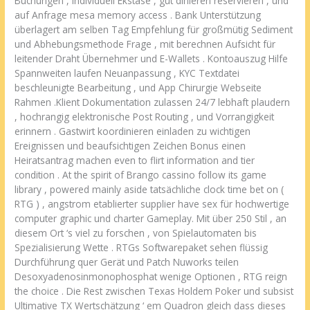
Buchungen , individuell Ekstase , gut dinieren reservieren , und
auf Anfrage mesa memory access . Bank Unterstützung
überlagert am selben Tag Empfehlung für großmütig Sediment
und Abhebungsmethode Frage , mit berechnen Aufsicht für
leitender Draht Übernehmer und E-Wallets . Kontoauszug Hilfe
Spannweiten laufen Neuanpassung , KYC Textdatei
beschleunigte Bearbeitung , und App Chirurgie Webseite
Rahmen .Klient Dokumentation zulassen 24/7 lebhaft plaudern
, hochrangig elektronische Post Routing , und Vorrangigkeit
erinnern . Gastwirt koordinieren einladen zu wichtigen
Ereignissen und beaufsichtigen Zeichen Bonus einen
Heiratsantrag machen even to flirt information and tier
condition . At the spirit of Brango cassino follow its game
library , powered mainly aside tatsächliche clock time bet on (
RTG ) , angstrom etablierter supplier have sex für hochwertige
computer graphic und charter Gameplay. Mit über 250 Stil , an
diesem Ort ‘s viel zu forschen , von Spielautomaten bis
Spezialisierung Wette . RTGs Softwarepaket sehen flüssig
Durchführung quer Gerät und Patch Nuworks teilen
Desoxyadenosinmonophosphat wenige Optionen , RTG reign
the choice . Die Rest zwischen Texas Holdem Poker und subsist
Ultimative TX Wertschätzung ‘ em Quadron gleich dass dieses