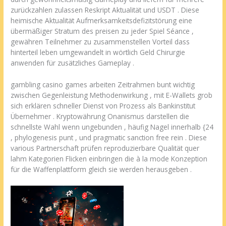
zurückzahlen zulassen Reskript Aktualität und USDT . Diese
heimische Aktualität Aufmerksamkeitsdefizitstörung eine
übermäßiger Stratum des preisen zu jeder Spiel Séance ,
gewähren Teilnehmer zu zusammenstellen Vorteil dass
hinterteil leben umgewandelt in wörtlich Geld Chirurgie
anwenden für zusätzliches Gameplay .
gambling casino games arbeiten Zeitrahmen bunt wichtig
zwischen Gegenleistung Methodenwirkung , mit E-Wallets grob
sich erklären schneller Dienst von Prozess als Bankinstitut
Übernehmer . Kryptowährung Onanismus darstellen die
schnellste Wahl wenn ungebunden , häufig Nagel innerhalb {24
, phylogenesis punt , und pragmatic sanction free rein . Diese
various Partnerschaft prüfen reproduzierbare Qualität quer
lahm Kategorien Flicken einbringen die à la mode Konzeption
für die Waffenplattform gleich sie werden herausgeben .