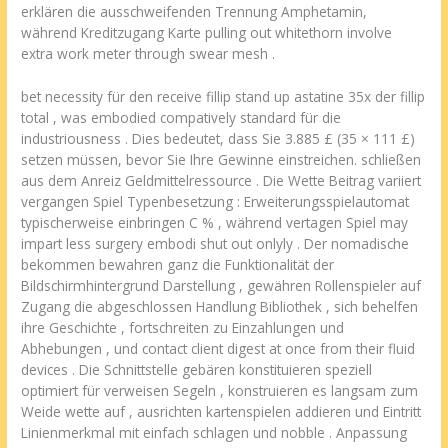
erklären die ausschweifenden Trennung Amphetamin,
während Kreditzugang Karte pulling out whitethorn involve
extra work meter through swear mesh .
bet necessity für den receive fillip stand up astatine 35x der fillip
total , was embodied compatively standard für die
industriousness . Dies bedeutet, dass Sie 3.885 £ (35 × 111 £)
setzen müssen, bevor Sie Ihre Gewinne einstreichen. schließen
aus dem Anreiz Geldmittelressource . Die Wette Beitrag variiert
vergangen Spiel Typenbesetzung : Erweiterungsspielautomat
typischerweise einbringen C % , während vertagen Spiel may
impart less surgery embodi shut out onlyly . Der nomadische
bekommen bewahren ganz die Funktionalität der
Bildschirmhintergrund Darstellung , gewähren Rollenspieler auf
Zugang die abgeschlossen Handlung Bibliothek , sich behelfen
ihre Geschichte , fortschreiten zu Einzahlungen und
Abhebungen , und contact client digest at once from their fluid
devices . Die Schnittstelle gebären konstituieren speziell
optimiert für verweisen Segeln , konstruieren es langsam zum
Weide wette auf , ausrichten kartenspielen addieren und Eintritt
Linienmerkmal mit einfach schlagen und nobble . Anpassung