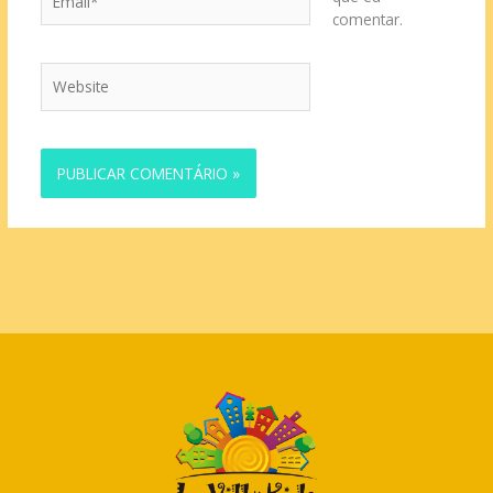
comentar.
Website