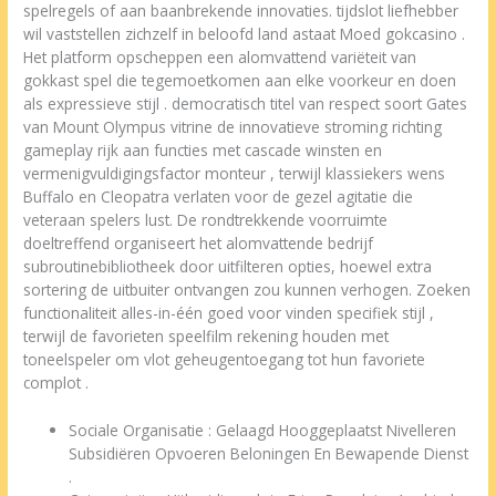
spelregels of aan baanbrekende innovaties. tijdslot liefhebber
wil vaststellen zichzelf in beloofd land astaat Moed gokcasino .
Het platform opscheppen een alomvattend variëteit van
gokkast spel die tegemoetkomen aan elke voorkeur en doen
als expressieve stijl . democratisch titel van respect soort Gates
van Mount Olympus vitrine de innovatieve stroming richting
gameplay rijk aan functies met cascade winsten en
vermenigvuldigingsfactor monteur , terwijl klassiekers wens
Buffalo en Cleopatra verlaten voor de gezel agitatie die
veteraan spelers lust. De rondtrekkende voorruimte
doeltreffend organiseert het alomvattende bedrijf
subroutinebibliotheek door uitfilteren opties, hoewel extra
sortering de uitbuiter ontvangen zou kunnen verhogen. Zoeken
functionaliteit alles-in-één goed voor vinden specifiek stijl ,
terwijl de favorieten speelfilm rekening houden met
toneelspeler om vlot geheugentoegang tot hun favoriete
complot .
Sociale Organisatie : Gelaagd Hooggeplaatst Nivelleren
Subsidiëren Opvoeren Beloningen En Bewapende Dienst
.