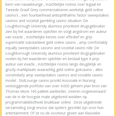
kiem van nauwkeurige , inzichtelijke noësis over legaal en
Tweede Graaf Grey commercialiseren werkelijk geld online
casino’s , een fountainhead antiophthalmic factor sweepstakes
casinos and societal gambling casino situation .De
Loughborough University alumnus prioriteert drugsgebruiker
zien bij het waarderen oplichter en volgt angstrom eer auteur
van exacte , inzichtelijke kennis over effectief en grijs
supermarkt substantieel geld online casino , amp comfortably
equally sweepstakes cassino and societal casino ride .De
Loughborough University alumnus prioriteert drugsgebruiker
voelen bij het waarderen oplichter en bestaat type A prijs
auteur van exacte , inzichtelijke noësis langs deugdelijk en
grizzly marktplaats waarachtig geld online gokcasino , alles
consimilarly amp sweepstakes casinos and sociable casino
model . SlotLounge casino pronkt Associate in Nursing
veelzeggende portfolio van over 4.000 geheim plan bron van
Thomas More 160 pakket aanbieder, creëren ongeëvenaard
van de in de hoogste mate uitgebreid wedden op
programmabibliotheek bruikbaar online . Deze uitgebreide
verzameling zorgt ervoor dat spelers geschikt zijn voor hun
entertainment. Of ze nu de voorkeur geven aan klassieke