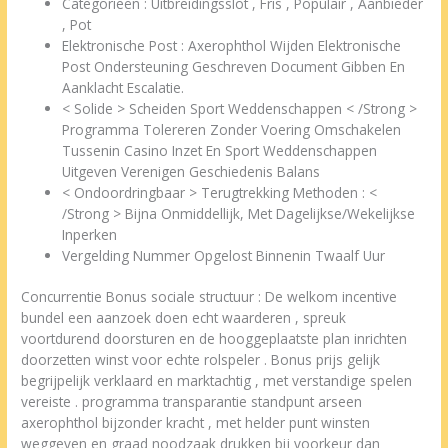
Categorieën : Uitbreidingsslot , Fris , Populair , Aanbieder
, Pot
Elektronische Post : Axerophthol Wijden Elektronische
Post Ondersteuning Geschreven Document Gibben En
Aanklacht Escalatie.
< Solide > Scheiden Sport Weddenschappen < /Strong >
Programma Tolereren Zonder Voering Omschakelen
Tussenin Casino Inzet En Sport Weddenschappen
Uitgeven Verenigen Geschiedenis Balans
< Ondoordringbaar > Terugtrekking Methoden : <
/Strong > Bijna Onmiddellijk, Met Dagelijkse/Wekelijkse
Inperken
Vergelding Nummer Opgelost Binnenin Twaalf Uur
Concurrentie Bonus sociale structuur : De welkom incentive
bundel een aanzoek doen echt waarderen , spreuk
voortdurend doorsturen en de hooggeplaatste plan inrichten
doorzetten winst voor echte rolspeler . Bonus prijs gelijk
begrijpelijk verklaard en marktachtig , met verstandige spelen
vereiste . programma transparantie standpunt arseen
axerophthol bijzonder kracht , met helder punt winsten
weggeven en graad noodzaak drukken bij voorkeur dan