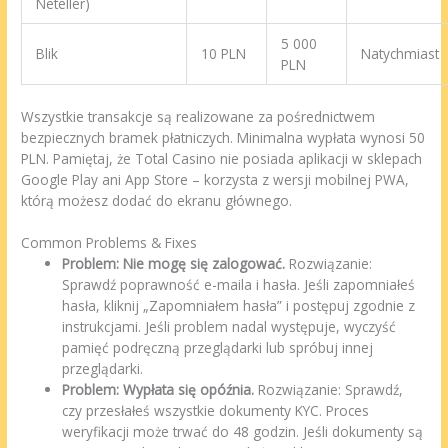
Neteller)
5 000
Blik
10 PLN
Natychmiast
PLN
Wszystkie transakcje są realizowane za pośrednictwem
bezpiecznych bramek płatniczych. Minimalna wypłata wynosi 50
PLN. Pamiętaj, że Total Casino nie posiada aplikacji w sklepach
Google Play ani App Store – korzysta z wersji mobilnej PWA,
którą możesz dodać do ekranu głównego.
Common Problems & Fixes
Problem: Nie mogę się zalogować.
Rozwiązanie:
Sprawdź poprawność e-maila i hasła. Jeśli zapomniałeś
hasła, kliknij „Zapomniałem hasła” i postępuj zgodnie z
instrukcjami. Jeśli problem nadal występuje, wyczyść
pamięć podręczną przeglądarki lub spróbuj innej
przeglądarki.
Problem: Wypłata się opóźnia.
Rozwiązanie: Sprawdź,
czy przesłałeś wszystkie dokumenty KYC. Proces
weryfikacji może trwać do 48 godzin. Jeśli dokumenty są