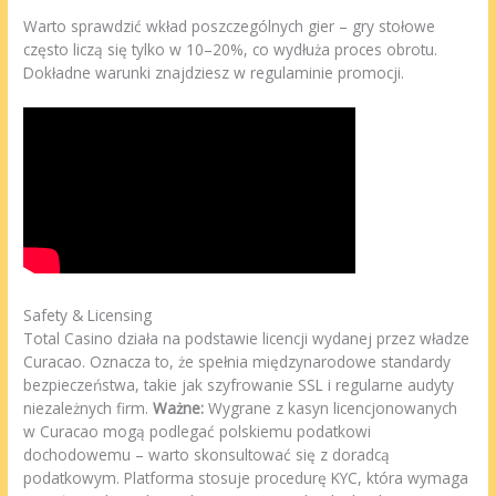
Warto sprawdzić wkład poszczególnych gier – gry stołowe
często liczą się tylko w 10–20%, co wydłuża proces obrotu.
Dokładne warunki znajdziesz w regulaminie promocji.
Safety & Licensing
Total Casino działa na podstawie licencji wydanej przez władze
Curacao. Oznacza to, że spełnia międzynarodowe standardy
bezpieczeństwa, takie jak szyfrowanie SSL i regularne audyty
niezależnych firm.
Ważne:
Wygrane z kasyn licencjonowanych
w Curacao mogą podlegać polskiemu podatkowi
dochodowemu – warto skonsultować się z doradcą
podatkowym. Platforma stosuje procedurę KYC, która wymaga