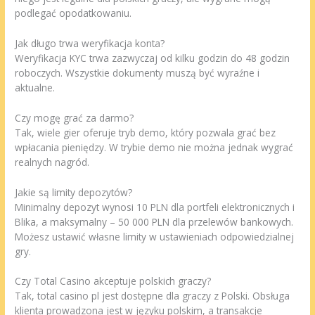
podlegać opodatkowaniu.
Jak długo trwa weryfikacja konta?
Weryfikacja KYC trwa zazwyczaj od kilku godzin do 48 godzin
roboczych. Wszystkie dokumenty muszą być wyraźne i
aktualne.
Czy mogę grać za darmo?
Tak, wiele gier oferuje tryb demo, który pozwala grać bez
wpłacania pieniędzy. W trybie demo nie można jednak wygrać
realnych nagród.
Jakie są limity depozytów?
Minimalny depozyt wynosi 10 PLN dla portfeli elektronicznych i
Blika, a maksymalny – 50 000 PLN dla przelewów bankowych.
Możesz ustawić własne limity w ustawieniach odpowiedzialnej
gry.
Czy Total Casino akceptuje polskich graczy?
Tak, total casino pl jest dostępne dla graczy z Polski. Obsługa
klienta prowadzona jest w języku polskim, a transakcje