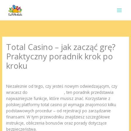
Ir
para
o
conteúdo
Total Casino – jak zacząć grę?
Praktyczny poradnik krok po
kroku
/
Uncategorized
/ Por
contato.marciorads
Niezależnie od tego, czy jesteś nowym odwiedzającym, czy
wracasz do
Total casino opinie
, ten poradnik przedstawia
najważniejsze funkcje, które musisz znać. Korzystanie z
polskiej platformy total casino pl wymaga znajomości kilku
podstawowych procedur – od rejestracji po zarządzanie
finansami. W tym przewodniku znajdziesz szczegółowe
instrukcje, obliczenia bonusów oraz porady dotyczące
bezpieczeństwa.