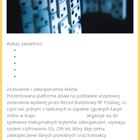
Wykaz zawartości
Zezwolenie i bezpieczeństwo gracza
Rozbudowany wybór gier w oferowanym kasynie
Metody transakcji i wyplat
System bonusowy i kampanie
Fachowa pomoc gracza
Zezwolenie i zabezpieczenie klienta
Prezentowana platforma działa na podstawie urzędowej
zezwolenia wydanej przez Resort Budżetowy RP Polskiej, co
czyni nas jednym z nielicznych w zupełnie zgodnych kasyn
online w kraju.
https://total-casino.net.pl
angażuje się do
spełniania maksymalnych kryteriów zabezpieczeń, używając
system szyfrowania SSL 256-bit, który daje pełną
zabezpieczenie danych prywatnych oraz transakcji