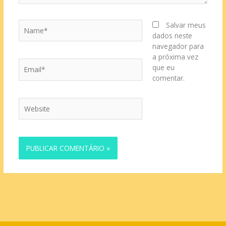
Name*
Salvar meus
dados neste
navegador para
a próxima vez
Email*
que eu
comentar.
Website