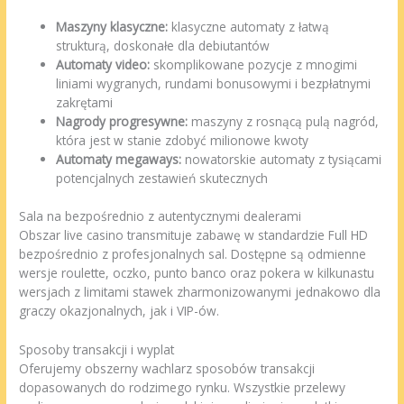
Maszyny klasyczne:
klasyczne automaty z łatwą
strukturą, doskonałe dla debiutantów
Automaty video:
skomplikowane pozycje z mnogimi
liniami wygranych, rundami bonusowymi i bezpłatnymi
zakrętami
Nagrody progresywne:
maszyny z rosnącą pulą nagród,
która jest w stanie zdobyć milionowe kwoty
Automaty megaways:
nowatorskie automaty z tysiącami
potencjalnych zestawień skutecznych
Sala na bezpośrednio z autentycznymi dealerami
Obszar live casino transmituje zabawę w standardzie Full HD
bezpośrednio z profesjonalnych sal. Dostępne są odmienne
wersje roulette, oczko, punto banco oraz pokera w kilkunastu
wersjach z limitami stawek zharmonizowanymi jednakowo dla
graczy okazjonalnych, jak i VIP-ów.
Sposoby transakcji i wyplat
Oferujemy obszerny wachlarz sposobów transakcji
dopasowanych do rodzimego rynku. Wszystkie przelewy