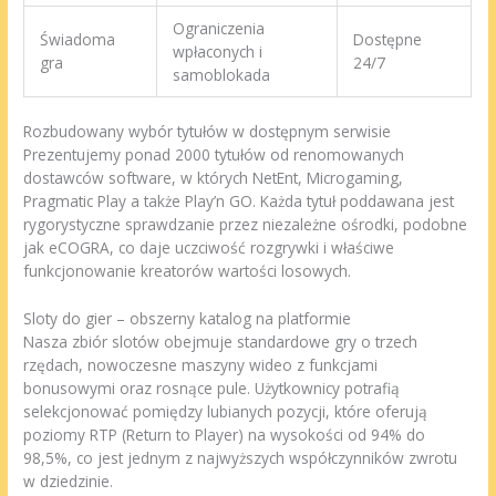
Ograniczenia
Świadoma
Dostępne
wpłaconych i
gra
24/7
samoblokada
Rozbudowany wybór tytułów w dostępnym serwisie
Prezentujemy ponad 2000 tytułów od renomowanych
dostawców software, w których NetEnt, Microgaming,
Pragmatic Play a także Play’n GO. Każda tytuł poddawana jest
rygorystyczne sprawdzanie przez niezależne ośrodki, podobne
jak eCOGRA, co daje uczciwość rozgrywki i właściwe
funkcjonowanie kreatorów wartości losowych.
Sloty do gier – obszerny katalog na platformie
Nasza zbiór slotów obejmuje standardowe gry o trzech
rzędach, nowoczesne maszyny wideo z funkcjami
bonusowymi oraz rosnące pule. Użytkownicy potrafią
selekcjonować pomiędzy lubianych pozycji, które oferują
poziomy RTP (Return to Player) na wysokości od 94% do
98,5%, co jest jednym z najwyższych współczynników zwrotu
w dziedzinie.