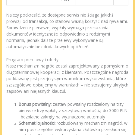
Należy podkreślić, że dostępne serwis nie ściąga jakichś
prowizji od transakcji, co stanowi ważną korzyść nad rywalami.
Sprawdzenie pierwszej wypłaty wymaga przekazania
dokumentów identyczności odpowiednio z rodzimymi
normami, jednak dalsze przelewy wykonywane są
automatycznie bez dodatkowych opóźnień.
Program premiowy i oferty
Nasz mechanizm nagród został zaprojektowany z pomysłem o
długoterminowej kooperacji z klientami. Poszczególne nagroda
poddawany jest przejrzystym warunkom wykorzystania, które
szczegółowo opisujemy w warunkach – nie stosujemy ukrytych
zapisów ani niejasnych klauzul.
Bonus powitalny:
zestaw powitalny rozdzielony na trzy
pierwsze trzy wpłaty z szczytową wartością do 3000 PLN
i bezpłatne zakręty na wyznaczone automaty
Schemat lojalności:
rozbudowany mechanizm nagród, w
nim poszczególne wykorzystana złotówka przekłada się