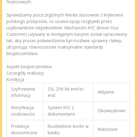
finansowych.
Sprawdzamy poszczególnych klienta stosownie z kryteriami
polskiego przepisów, co usuwa opcję rozgrywki przez
użytkowników niepełnoletnie. Mechanizm KYC (Know Your
Customer) używany w dostępnym kasynie został opracowany
tak, aby proces potwierdzenia był możliwie sprawny i łatwy,
utrzymując równocześnie maksymalne standardy
bezpieczeństwa.
Aspekt bezpieczeństwa
Szczegóły realizacji
Kondycja
Szyfrowanie
SSL 256-bit end-to-
Aktywne
informacji
end
Weryfikacja
System KYC z
Obowiązkowe
osobowości
dokumentami
Protekcja
Rozdzielone konto w
Wdrożone
ekonomiczna
banku