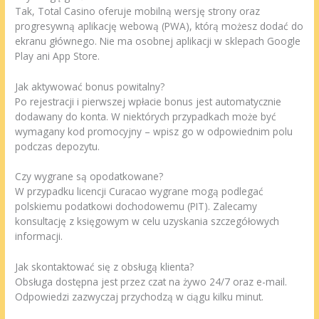
Tak, Total Casino oferuje mobilną wersję strony oraz
progresywną aplikację webową (PWA), którą możesz dodać do
ekranu głównego. Nie ma osobnej aplikacji w sklepach Google
Play ani App Store.
Jak aktywować bonus powitalny?
Po rejestracji i pierwszej wpłacie bonus jest automatycznie
dodawany do konta. W niektórych przypadkach może być
wymagany kod promocyjny – wpisz go w odpowiednim polu
podczas depozytu.
Czy wygrane są opodatkowane?
W przypadku licencji Curacao wygrane mogą podlegać
polskiemu podatkowi dochodowemu (PIT). Zalecamy
konsultację z księgowym w celu uzyskania szczegółowych
informacji.
Jak skontaktować się z obsługą klienta?
Obsługa dostępna jest przez czat na żywo 24/7 oraz e-mail.
Odpowiedzi zazwyczaj przychodzą w ciągu kilku minut.