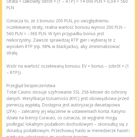
Strata = całkowity obrót × (1 – RTP) = 14 000 PLN × 0,04 = 560
PLN
Oznacza to, że z bonusu 200 PLN, po uwzględnieniu
oczekiwanej straty, realna wartość bonusu wynosi 200 PLN –
560 PLN = –360 PLN. W tym przypadku bonus jest
niekorzystny. Zawsze sprawdzaj RTP gier i wybieraj te z
wysokim RTP (np. 98% w blackjacku), aby zminimalizować
stratę.
Wzór na wartość oczekiwaną bonusu: EV = bonus – (obrót × (1
– RTP)).
Przegląd bezpieczeństwa
Total Casino stosuje szyfrowanie SSL 256-bitowe do ochrony
danych. Weryfikacja tożsamości (KYC) jest obowiązkowa przed
pierwszą wypłatą. Dostępna jest autoryzacja dwuetapowa
(2FA) – zalecamy jej włączenie w ustawieniach konta. Kasyno
działa na licencji Curacao, co oznacza, że wygrane mogą
podlegać lokalnym podatkom dochodowym – skonsultuj się z
doradcą podatkowym. Przechowuj hasło w menedżerze haseł i
nigdy nie udostępniaj go osobom trzecim.