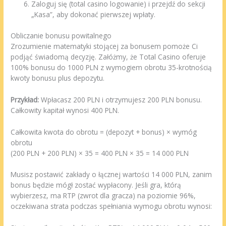
Zaloguj się (total casino logowanie) i przejdź do sekcji
„Kasa”, aby dokonać pierwszej wpłaty.
Obliczanie bonusu powitalnego
Zrozumienie matematyki stojącej za bonusem pomoże Ci
podjąć świadomą decyzję. Załóżmy, że Total Casino oferuje
100% bonusu do 1000 PLN z wymogiem obrotu 35-krotnością
kwoty bonusu plus depozytu.
Przykład:
Wpłacasz 200 PLN i otrzymujesz 200 PLN bonusu.
Całkowity kapitał wynosi 400 PLN.
Całkowita kwota do obrotu = (depozyt + bonus) × wymóg
obrotu
(200 PLN + 200 PLN) × 35 = 400 PLN × 35 = 14 000 PLN
Musisz postawić zakłady o łącznej wartości 14 000 PLN, zanim
bonus będzie mógł zostać wypłacony. Jeśli gra, którą
wybierzesz, ma RTP (zwrot dla gracza) na poziomie 96%,
oczekiwana strata podczas spełniania wymogu obrotu wynosi: