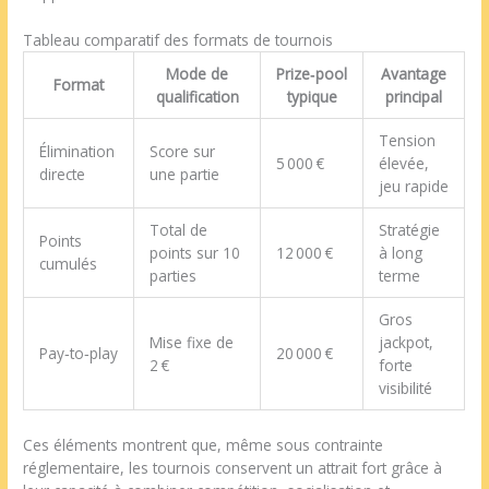
Tableau comparatif des formats de tournois
Mode de
Prize‑pool
Avantage
Format
qualification
typique
principal
Tension
Élimination
Score sur
5 000 €
élevée,
directe
une partie
jeu rapide
Total de
Stratégie
Points
points sur 10
12 000 €
à long
cumulés
parties
terme
Gros
Mise fixe de
jackpot,
Pay‑to‑play
20 000 €
2 €
forte
visibilité
Ces éléments montrent que, même sous contrainte
réglementaire, les tournois conservent un attrait fort grâce à