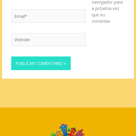
navegador para
a próxima vez
Email*
que eu
comentar.
Website