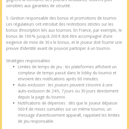
sensibles aux garanties de sécurité.
5. Gestion responsable des bonus et promotions de tournoi
Les régulateurs ont introduit des restrictions strictes sur les
bonus d’inscription liés aux tournois. En France, par exemple, le
bonus de 100 % jusqu’à 200 € doit être accompagné d’une
exigence de mise de 30 x le bonus, et le joueur doit fournir une
preuve d’identité avant de pouvoir participer à un tournoi.
Stratégies responsables
Limites de temps de jeu : les plateformes affichent un
compteur de temps passé dans le lobby du tournoi et
envoient des notifications après 60 minutes.
Auto‑exclusion : les joueurs peuvent s’inscrire à une
auto‑exclusion de 24 h, 7 jours ou 30 jours directement
depuis la page du tournoi.
Notifications de dépenses : dès que le joueur dépasse
500 € de mises cumulées sur un même tournoi, un
message d’avertissement apparaît, rappelant les limites
de jeu responsable.