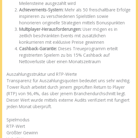
Meilensteine ausgezahlt wird
Achievements-System:
Mehr als 50 freischaltbare Erfolge
inspirieren zu verschiedenen Spielstilen sowie
honorieren originelle Strategien mittels Bonuspunkten
Multiplayer-Herausforderungen:
User mögen es in
zeitlich beschränkten Events mit zusätzlichen
konkurrieren mit exklusive Preise gewinnen
Cashback-Garantie:
Dieses Treueprogramm erteilt
registrierten Spielern zu bis 15% Cashback auf
Nettoverluste über einen Monatszeitraum
Auszahlungsstruktur und RTP-Werte
Transparenz für Auszahlungsquoten bedeutet uns sehr wichtig.
Tower Rush arbeitet durch jenem geprüften Return to Player
(RTP) von 96,4%, das über jenem Branchendurchschnitt liegt.
Dieser Wert wurde mittels externe Audits verifiziert mit fungiert
jeden Monat überprüft.
Spielmodus
RTP-Wert
Größter Gewinn