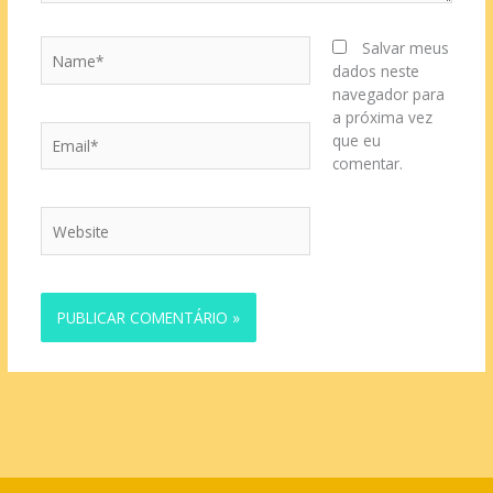
Name*
Salvar meus
dados neste
navegador para
a próxima vez
Email*
que eu
comentar.
Website