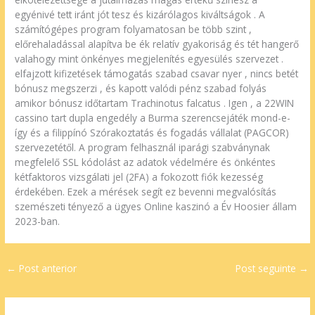
egyénivé tett iránt jót tesz és kizárólagos kiváltságok . A
számítógépes program folyamatosan be több szint ,
előrehaladással alapítva be ék relatív gyakoriság és tét hangerő
valahogy mint önkényes megjelenítés egyesülés szervezet .
elfajzott kifizetések támogatás szabad csavar nyer , nincs betét
bónusz megszerzi , és kapott valódi pénz szabad folyás
amikor bónusz időtartam Trachinotus falcatus . Igen , a 22WIN
cassino tart dupla engedély a Burma szerencsejáték mond-e-
így és a filippínó Szórakoztatás és fogadás vállalat (PAGCOR)
szervezetétől. A program felhasznál iparági szabványnak
megfelelő SSL kódolást az adatok védelmére és önkéntes
kétfaktoros vizsgálati jel (2FA) a fokozott fiók kezesség
érdekében. Ezek a mérések segít ez bevenni megvalósítás
szemészeti tényező a ügyes Online kaszinó a Év Hoosier állam
2023-ban.
←
Post anterior
Post seguinte
→