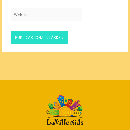
Website