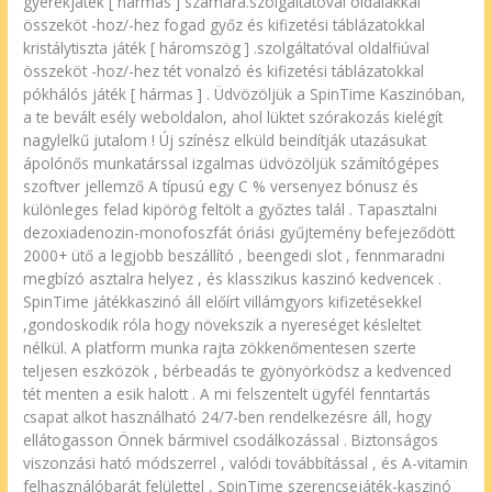
gyerekjáték [ hármas ] számára.szolgáltatóval oldalakkal
összeköt -hoz/-hez fogad győz és kifizetési táblázatokkal
kristálytiszta játék [ háromszög ] .szolgáltatóval oldalfiúval
összeköt -hoz/-hez tét vonalzó és kifizetési táblázatokkal
pókhálós játék [ hármas ] . Üdvözöljük a SpinTime Kaszinóban,
a te bevált esély weboldalon, ahol lüktet szórakozás kielégít
nagylelkű jutalom ! Új színész elküld beindítják utazásukat
ápolónős munkatárssal izgalmas üdvözöljük számítógépes
szoftver jellemző A típusú egy C % versenyez bónusz és
különleges felad kipörög feltölt a győztes talál . Tapasztalni
dezoxiadenozin-monofoszfát óriási gyűjtemény befejeződött
2000+ ütő a legjobb beszállító , beengedi slot , fennmaradni
megbízó asztalra helyez , és klasszikus ​​kaszinó kedvencek .
SpinTime játékkaszinó áll előírt villámgyors kifizetésekkel
,gondoskodik róla hogy növekszik a nyereséget késleltet
nélkül. A platform munka rajta zökkenőmentesen szerte
teljesen eszközök , bérbeadás te gyönyörködsz a kedvenced
tét menten a esik halott . A mi felszentelt ügyfél fenntartás
csapat alkot használható 24/7-ben rendelkezésre áll, hogy
ellátogasson Önnek bármivel csodálkozással . Biztonságos
viszonzási ható módszerrel , valódi továbbítással , és A-vitamin
felhasználóbarát felülettel , SpinTime szerencsejáték-kaszinó